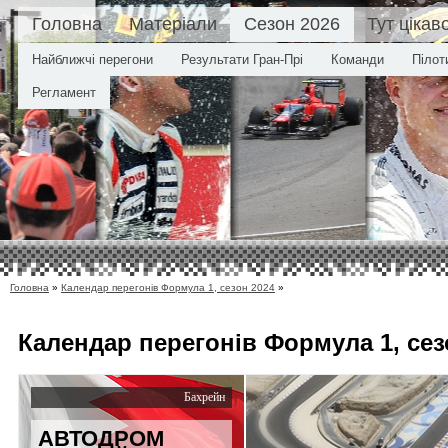
Головна
Матеріали
Сезон 2026
Тут цікав
Найближчі перегони
Результати Гран-Прі
Команди
Пілот
Регламент
Головна
»
Календар перегонів Формула 1, сезон 2024
»
Календар
перегонів Формула 1, сез
Бахрейн
АВТОДРОМ