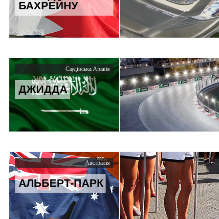
БАХРЕЙНУ
Саудівська Аравія
ДЖИДДА
Австралія
АЛЬБЕРТ-ПАРК