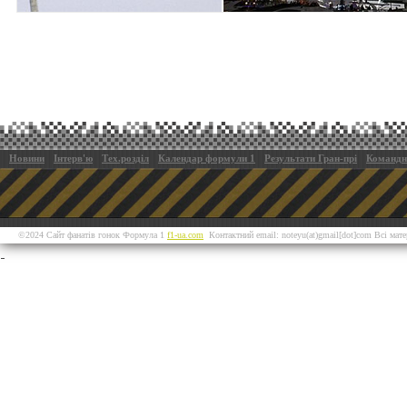
Новини
Інтерв'ю
Тех.розділ
Календар формули 1
Результати Гран-прі
Командн
©2024 Сайт фанатів гонок Формула 1
f1-ua.com
Контактний email: noteyu(at)gmail[dot]com Всі мат