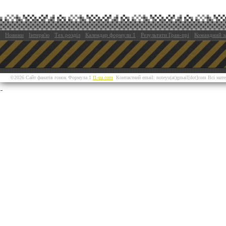
Новини
Інтерв'ю
Тех.розділ
Календар формули 1
Результати Гран-прі
Командний з
©2026 Сайт фанатів гонок Формула 1
f1-ua.com
Контактний email: noteyu(at)gmail[dot]com Всі мат