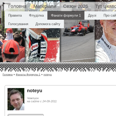
Головна
Матеріали
Сезон 2026
Тут цікав
Правила
Флуділка
Фанати формули 1
Друзі
Про сай
Голосування
Допомога сайту
Головна
»
Фанаты Формулы 1
»
noteyu
noteyu
Чемпион
на сайте с 24-09-2011