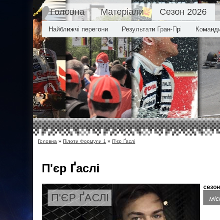
Головна
Матеріали
Сезон 2026
Найближчі перегони
Результати Гран-Прі
Команд
Головна
»
Пілоти Формули 1
»
П'єр Ґаслі
П'єр Ґаслі
сезон
П'ЄР ҐАСЛІ
мі