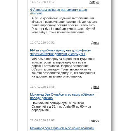
14.07.2026 11:12
noteyu
noteyu
: maxizh, сорі, прикро звісно. Але
календар додається ще навесні. І буває так,
що під час сезону на офіційному сайті
ФІА внесла зміни до регламенту щодо
вносяться зміни вже в ході сезону. Не за
двигунів
всім вдається слідкувати.
А як це допоможе надійності? Збільшення
29.11.25 22:02
кількості використаних елементів допоможе
лише виробнику робити простіші елементи.
maxizh
: Вже другий раз пропускаю змагання
P. s.: тут був іннший аргумент, але я бухий
бо орієнтувався на помилковий час який
його забув, хоча помилки виправив.
пише на цьому сайті. Виправляйтесь, або
взагалі приберіть час початку змагань!
29.11.25 17:02
12.07.2026 20:52
Дима
FIA та виробники прямують до конфлікту
через майбутнє двигунів у Формулі 1
ФІА сама повернула виробників туди, вони
вклали гроші та впроваджують все в
дорожні автомобілі. Європа забороняє
об'єми та циліндри. Тому звісно ніхто не
захоче розробляти двигуни, які заборонені
на дорогах загального керування.
11.07.2026 13:45
Дима
Мохамед бен Сулайєм має намір обіймати
посаду довічно
Похилий вік завжди був 60-74, імхо.
Старечий від 75, так. А від 45 до 60 -- це
середній вік.
28.06.2026 13:07
noteyu
Мохамед бен Сулайєм має намір обіймати