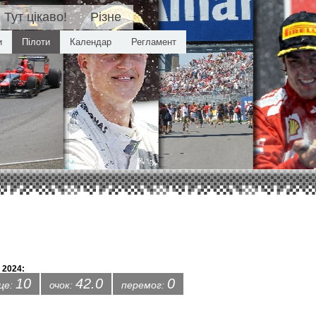
Тут цікаво!
Різне
и
Пілоти
Календар
Регламент
 2024:
10
42.0
0
сце:
очок:
перемог: