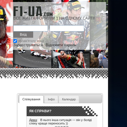
ВСЕ ЖИТТЯ ФОРМУЛИ 1 НА ОДНОМУ САЙТІ!
запам'ятати мене
Зареєструваться
Відновити пароль
Спілкування
Інфо
Календар
ЯК СПРАВИ?
Дима
: В нього інша ситуація — він у боліді
спеку краще переносить ))