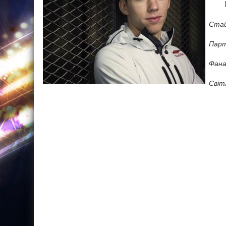
Стай
Парт
Фана
Світ