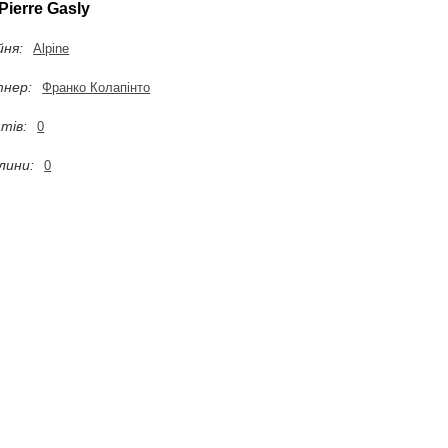
Pierre Gasly
ня:
Alpine
нер:
Франко Колапінто
тів:
0
лини:
0