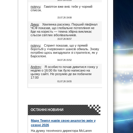
16.07.26 05:20
noteyu
: Гамілтон вже вніс тебе у чорний
список.
15.07.26 19:08
Дима
: Хвилинка расизму. Перший півфінал
ЧСФ показав, що глобальне потепління не
йде на користь — темна збірна викликає
сльози світлих вболівальників.
15.07.26 06:57
noteyu
: Спринт показав, що у прямій
боротьбі у «червоних» шансів обмаль. Знову
потрібно щось вигадувати зі стратегією, як у
Барселоні.
04.07.26 15:52
Andrey
: Я особисто почав дивитися гонку у
неділю о 16:00 бо так було написано на
цьому сайті. Не розумію де ви побачили
17:00
01.07.26 19:55
Дима
: Іди на..., я не заповнюю ці поля. В
17:00 була квала, гонка була в 16:00. Якщо
ти не здатен відкрити очі, то хто тобі винен?
28.06.26 22:45
maxizh
: Було написано початок в 17:00. Не
трусі. Якщо руко-жоп, то визнай і сиди
ОСТАННІ НОВИНИ
тихесенько, вчись якісно працювати.
28.06.26 22:22
Марк Темпл навів свою аналогію змін у
Дима
: То злийся нафіг звідси, початок гонки
сезоні 2026
в 16:00. Все правильно написано було.
Червоних перехвалили. Що творили їх
На думку технічного директора McLaren