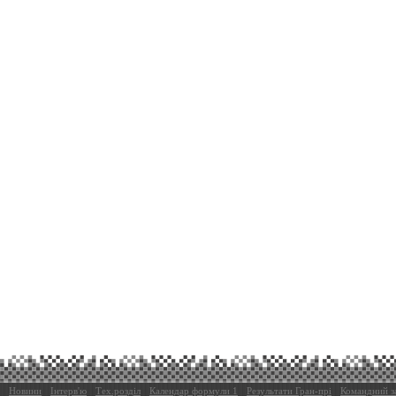
Новини
Інтерв'ю
Тех.розділ
Календар формули 1
Результати Гран-прі
Командний з