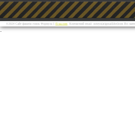
©2024 Сайт фанатів гонок Формула 1
f1-ua.com
Контактний email: noteyu(at)gmail[dot]com Всі мат