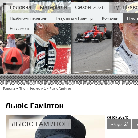
Головна
Матеріали
Сезон 2026
Тут цікав
Найближчі перегони
Результати Гран-Прі
Команди
Пілот
Регламент
Головна
»
Пілоти Формули 1
»
Льюіс Гамілтон
Льюіс Гамілтон
сезон 2024:
ЛЬЮІС ГАМІЛТОН
2
місце:
о