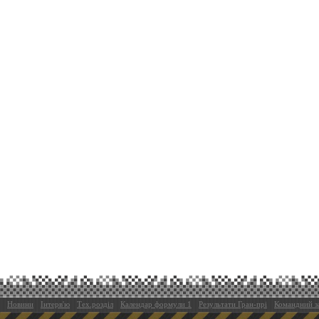
Новини
Інтерв'ю
Тех.розділ
Календар формули 1
Результати Гран-прі
Командний з