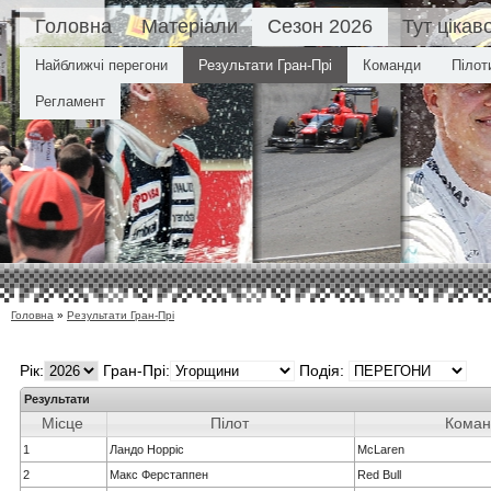
Головна
Матеріали
Сезон 2026
Тут цікав
Найближчі перегони
Результати Гран-Прі
Команди
Пілот
Регламент
Головна
»
Результати Гран-Прі
Рік:
Гран-Прі:
Подія:
Результати
Місце
Пілот
Коман
1
Ландо Норріс
McLaren
2
Макс Ферстаппен
Red Bull