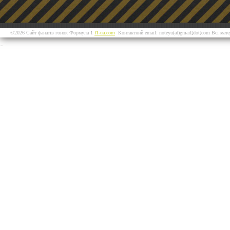
©2026 Сайт фанатів гонок Формула 1
f1-ua.com
Контактний email: noteyu(at)gmail[dot]com Всі мат