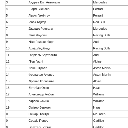
3
Андреа Кімі Антонеллі
Mercedes
4
Шарль Леклер
Ferrari
5
Льюіс Гамілтон
Ferrari
6
Ісаак Аджар
Red Bull
7
Джордж Расселл
Mercedes
8
Ліам Лоусон
Racing Bulls
9
Ніко Гюлькенберг
Audi
10
Арвід Ліндблад
Racing Bulls
11
Ґабріель Бортолето
Audi
12
П'єр Ґаслі
Alpine
13
Ленс Стролл
Aston Martin
14
Фернандо Алонсо
Aston Martin
15
Франко Колапінто
Alpine
16
Естебан Окон
Haas
17
Александр Албон
Williams
18
Карлос Сайнс
Williams
19
Олівер Берман
Haas
0
Оскар Піастрі
McLaren
0
Серхіо Перес
Cadillac
0
Валттері Боттас
Cadillac