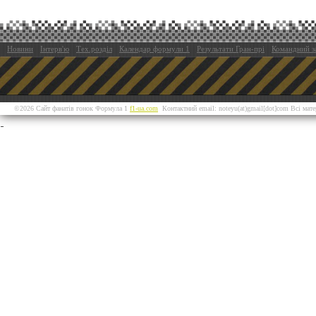
Новини
Інтерв'ю
Тех.розділ
Календар формули 1
Результати Гран-прі
Командний з
©2026 Сайт фанатів гонок Формула 1
f1-ua.com
Контактний email: noteyu(at)gmail[dot]com Всі мат