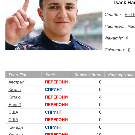
Isack Ha
Стайня:
Red B
Партнер:
Мак
Фанатів:
0
Світлини:
0
Гран-Прі
Залік
Залікові бали
Класифікова
Австралії
ПЕРЕГОНИ
0
Китаю
СПРИНТ
0
Китаю
ПЕРЕГОНИ
4
Японії
ПЕРЕГОНИ
0
США
СПРИНТ
0
США
ПЕРЕГОНИ
0
Канади
СПРИНТ
0
Канади
ПЕРЕГОНИ
10