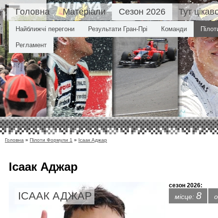
Головна
Матеріали
Сезон 2026
Тут цікав
Найближчі перегони
Результати Гран-Прі
Команди
Пілот
Регламент
Головна
»
Пілоти Формули 1
»
Ісаак Аджар
Ісаак Аджар
сезон 2026:
ІСААК АДЖАР
8
місце:
о