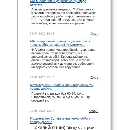
ФІА внесла зміни до регламенту щодо
noteyu
: maxizh, сорі, прикро звісно. Але
двигунів
календар додається ще навесні. І буває так,
що під час сезону на офіційному сайті
А як це допоможе надійності? Збільшення
вносяться зміни вже в ході сезону. Не за
кількості використаних елементів допоможе
всім вдається слідкувати.
лише виробнику робити простіші елементи.
P. s.: тут був іннший аргумент, але я бухий
29.11.25 22:02
його забув, хоча помилки виправив.
maxizh
: Вже другий раз пропускаю змагання
бо орієнтувався на помилковий час який
пише на цьому сайті. Виправляйтесь, або
12.07.2026 20:52
Дима
взагалі приберіть час початку змагань!
FIA та виробники прямують до конфлікту
29.11.25 17:02
через майбутнє двигунів у Формулі 1
ФІА сама повернула виробників туди, вони
вклали гроші та впроваджують все в
дорожні автомобілі. Європа забороняє
об'єми та циліндри. Тому звісно ніхто не
захоче розробляти двигуни, які заборонені
на дорогах загального керування.
11.07.2026 13:45
Дима
Мохамед бен Сулайєм має намір обіймати
посаду довічно
Похилий вік завжди був 60-74, імхо.
Старечий від 75, так. А від 45 до 60 -- це
середній вік.
28.06.2026 13:07
noteyu
Мохамед бен Сулайєм має намір обіймати
посаду довічно
Похилий(літній) вік
від 56-60 років.