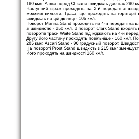
180 км/г. А вже перед Chicane швидкість досягає 280 км/
Наступний віраж проходять на 3-й передачі зі швидк
можливі вильоти. Траса, що проходить на території 
швидкість на цій ділянці - 105 км/г.
Поворот Marina Stand проходять на 4-й передачі на шв
зі швидкістю - 250 км/г. В поворот Clark Stand входять
поворотів траси Waite Stand під'їжджають на 4-й переда
Другу його частину проходять повільніше - 160 км/г. По
285 км/г. Ascari Stand - 90 градусный поворот. Швидкіст
На повороті Prost Stand швидкість з 215 км/г зменшує
Його проходять на швидкості 160 км/г.