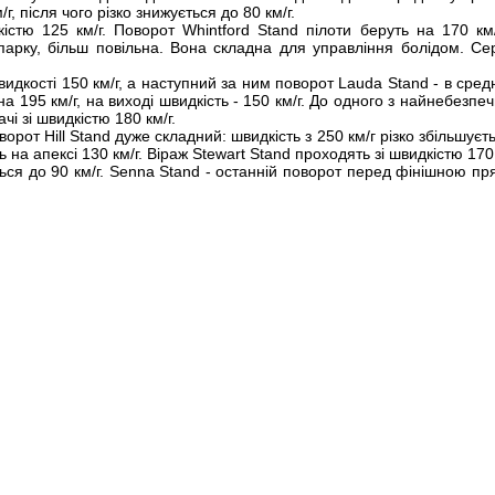
г, після чого різко знижується до 80 км/г.
істю 125 км/г. Поворот Whintford Stand пілоти беруть на 170 км/
парку, більш повільна. Вона складна для управління болідом. Се
идкості 150 км/г, а наступний за ним поворот Lauda Stand - в сре
 на 195 км/г, на виході швидкість - 150 км/г. До одного з найнебезпе
чі зі швидкістю 180 км/г.
ворот Hill Stand дуже складний: швидкість з 250 км/г різко збільшуєт
ь на апексі 130 км/г. Віраж Stewart Stand проходять зі швидкістю 170 
ться до 90 км/г. Senna Stand - останній поворот перед фінішною п