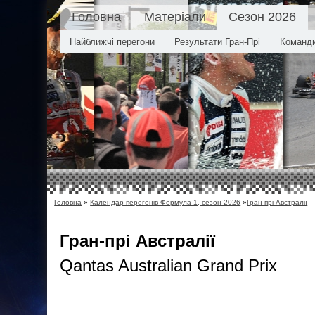
Головна
Матеріали
Сезон 2026
Найближчі перегони
Результати Гран-Прі
Команд
Головна
»
Календар перегонів Формула 1, сезон 2026
»
Гран-прі Австралії
Гран-прі Австралії
Qantas Australian Grand Prix