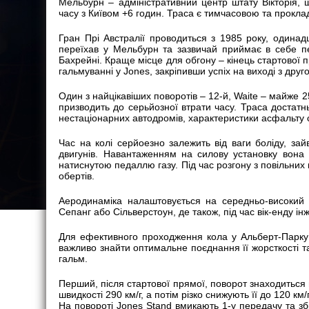
Мельбурн – адміністративний центр штату Вікторія, 
часу з Київом +6 годин. Траса є тимчасовою та прокла
Гран Прі Австралії проводиться з 1985 року, одинад
переїхав у Мельбурн та зазвичай приймає в себе пе
Бахрейні. Краще місце для обгону – кінець стартової п
гальмуванні у Jones, закріпивши успіх на виході з друг
Один з найцікавіших поворотів – 12-й, Waite – майже 2
призводить до серьйозної втрати часу. Траса достат
нестаціонарних автодромів, характеристики асфальту 
Час на колі серйоезно залежить від ваги боліду, за
двигунів. Навантаженням на силову установку вона
натиснутою педаллю газу. Під час розгону з повільних
обертів.
Аеродинаміка налаштовується на середньо-високий 
Сепанг або Сільверстоун, де також, під час вік-енду 
Для ефективного проходження кола у Альберт-Парку 
важливо знайти оптимальне поєднання її жорсткості т
гальм.
Перший, після стартової прямої, поворот знаходиться н
швидкості 290 км/г, а потім різко снижують її до 120 км
На повороті Jones Stand вмикають 1-у передачу та зб