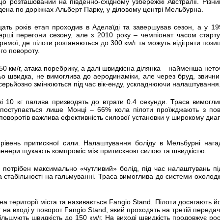
що розташований на південно-східному узбережжі Австралії. Різн
дена по доріжках Альберт Парку, у діловому центрі Мельбурна.
цать років етап проходив в Аделаїді та завершував сезон, а у 1
рші перегони сезону, але з 2010 року – чемпіонат часом старту
рямої, де пілоти розганяються до 300 км/г та можуть відіграти пози
ого повороту.
50 км/г, атака поребрику, а далі швидкісна ділянка – найменша нето
ньо швидка, не вимоглива до аеродинаміки, але через бруд, звичн
серьйозно змінюються під час вік-енду, ускладнюючи налаштування
йві 10 кг палива призводять до втрати 0.4 секунди. Траса вимогл
 поступається лише Монці – 66% кола пілоти проїжджають з пов
 поворотів важлива ефективність силової установки у широкому диа
рівень притискної сили. Налаштування боліду в Мельбурні нага
інженери щукають компроміс між притискною силою та швидкістю.
потрібен максимально «чутливий» болід, під час налаштувань під
а стабільності на гальмуванні. Траса вимоглива до системи охоло
а території міста та називається Fangio Stand. Пілоти досягають й
/г на вході у поворот Fangio Stand, який проходять на третій передач
ільшують швидкість до 150 км/г. На виході швидкість продовжує ро