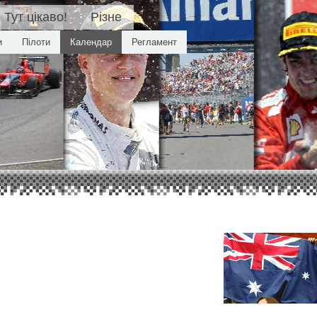
Тут цікаво!
Різне
и
Пілоти
Календар
Регламент