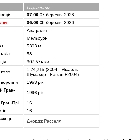
Параметр
ікація
07:00
07 березня 2026
они
06:00
08 березня 2026
Австралія
Мельбурн
на
5303 м
ть кіл
58
ція
307.574 км
1.24,215 (2004 - Міхаель
 коло
Шумахер - Ferrari F2004)
творення
1953 рік
й Гран-
1996 рік
 Гран-Прі
16
тів
16
ожець
Джордж Расселл