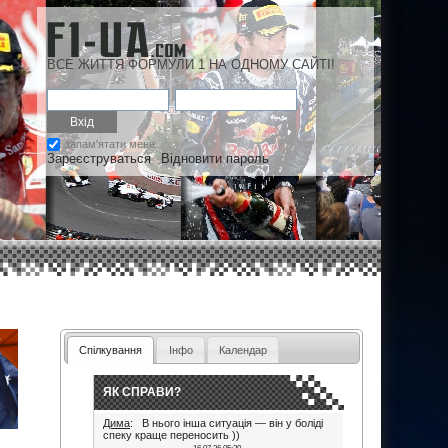
ВСЕ ЖИТТЯ ФОРМУЛИ 1 НА ОДНОМУ САЙТІ!
запам'ятати мене
Зареєструваться
Відновити пароль
Спілкування
Інфо
Календар
ЯК СПРАВИ?
Дима
: В нього інша ситуація — він у боліді
спеку краще переносить ))