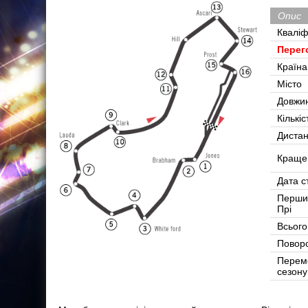
Опис
Кваліф
Перег
Країна
Місто
Довжи
Кількіс
Дистан
Краще
Дата с
Перши
Прі
Всього
Поворо
Перем
сезону