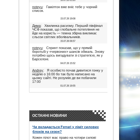
16.07.26 05:20
noteyu
: Гамілтон вже вніс тебе у чорний
список.
15.07.26 19:08
Дима
: Хвилинка расизму. Перший півфінал
ЧСФ показав, що глобальне потепління не
йде на користь — темна збірна викликає
сльози світлих вболівальників.
15.07.26 06:57
noteyu
: Спринт показав, що у прямій
боротьбі у «червоних» шансів обмаль. Знову
потрібно щось вигадувати зі стратегією, як у
Барселоні.
04.07.26 15:52
Andrey
: Я особисто почав дивитися гонку у
неділю о 16:00 бо так було написано на
цьому сайті. Не розумію де ви побачили
17:00
01.07.26 19:55
Дима
: Іди на..., я не заповнюю ці поля. В
17:00 була квала, гонка була в 16:00. Якщо
ти не здатен відкрити очі, то хто тобі винен?
28.06.26 22:45
maxizh
: Було написано початок в 17:00. Не
трусі. Якщо руко-жоп, то визнай і сиди
ОСТАННІ НОВИНИ
тихесенько, вчись якісно працювати.
28.06.26 22:22
Чи вкладається Ferrari у ліміт силових
Дима
: То злийся нафіг звідси, початок гонки
блоків на сезон?
в 16:00. Все правильно написано було.
Червоних перехвалили. Що творили їх
Кожен пілот має право на чотири силові