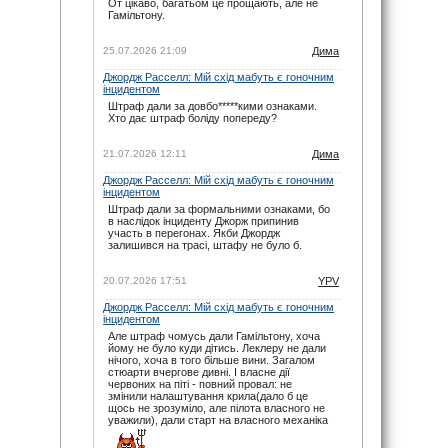
От цікаво, багатьом це прощають, але не
07.06.26 17:21
Гамільтону.
maxizh
: І знову у вас помилки з часом
початку гонки. По вашим помилкам люди
пропускають гонку. Виправте, або взагалі
25.07.2026 21:09
Дима
видаліть час, якщо не можете чітко
встановити годину початку гонок. Другий рік
Джордж Расселл: Мій схід мабуть є гоночним
косячите. Не серйозно.
інцидентом
07.06.26 15:22
Штраф дали за довбо*****кими ознаками.
Хто дає штраф боліду попереду?
noteyu
: Тут трансляцій немає.
03.05.26 19:44
21.07.2026 12:11
Дима
Sweden1984
: Вітаю шановні.
А де тут трансляція? Щось не можу знайти
Джордж Расселл: Мій схід мабуть є гоночним
03.05.26 18:41
інцидентом
noteyu
: Тепер головна інтрига: залишиться
Штраф дали за формальними ознаками, бо
Кімі лідером на старті чи, як завжди…
в наслідок інциденту Джорж припинив
03.05.26 14:04
участь в перегонах. Якби Джордж
залишився на трасі, штафу не було б.
Дима
: Смішно буде якщо титул візьме не
Джордж, а Кімі.
29.03.26 15:37
20.07.2026 17:51
YPV
noteyu
: Перевантаження 50G відчув Берман
Джордж Расселл: Мій схід мабуть є гоночним
під час зіткнення з бар'єром, повідомив Девід
інцидентом
Крофт
Але штраф чомусь дали Гамільтону, хоча
29.03.26 09:12
йому не було куди дітись. Леклеру не дали
Дима
: Навряд — Рассел ще більше програв
нічого, хоча в того більше вини. Загалом
на старті. Червоні дуже гарно стартують.
стюарти вчергове дивні. І власне дії
червоних на піті - повний провал: не
15.03.26 15:43
змінили налаштування крила(дало б це
noteyu
: Мерси у своїй лізі. Був би Кімі
щось не зрозуміло, але пілота власного не
досвідченіший, то взагалі не було би шансів в
уважили), дали старт на власного механіка
інших
14.03.26 06:08