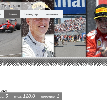
Тут цікаво!
Різне
и
Пілоти
Календар
Регламент
 2026:
5
128.0
1
сце:
очок:
перемог: