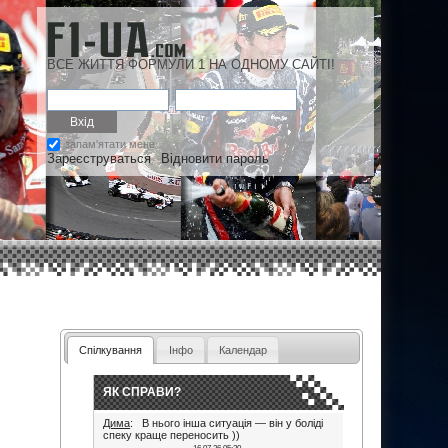
ВСЕ ЖИТТЯ ФОРМУЛИ 1 НА ОДНОМУ САЙТІ!
запам'ятати мене
Зареєструваться
Відновити пароль
Спілкування
Інфо
Календар
ЯК СПРАВИ?
Дима
: В нього інша ситуація — він у боліді
спеку краще переносить ))