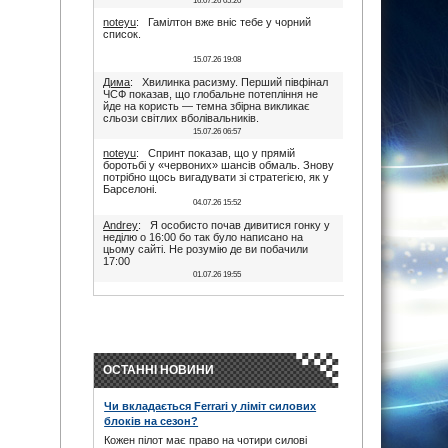
16.07.26 05:20
noteyu
: Гамілтон вже вніс тебе у чорний
список.
15.07.26 19:08
Дима
: Хвилинка расизму. Перший півфінал
ЧСФ показав, що глобальне потепління не
йде на користь — темна збірна викликає
сльози світлих вболівальників.
15.07.26 06:57
noteyu
: Спринт показав, що у прямій
боротьбі у «червоних» шансів обмаль. Знову
потрібно щось вигадувати зі стратегією, як у
Барселоні.
04.07.26 15:52
Andrey
: Я особисто почав дивитися гонку у
неділю о 16:00 бо так було написано на
цьому сайті. Не розумію де ви побачили
17:00
01.07.26 19:55
Дима
: Іди на..., я не заповнюю ці поля. В
17:00 була квала, гонка була в 16:00. Якщо
ти не здатен відкрити очі, то хто тобі винен?
28.06.26 22:45
maxizh
: Було написано початок в 17:00. Не
трусі. Якщо руко-жоп, то визнай і сиди
ОСТАННІ НОВИНИ
тихесенько, вчись якісно працювати.
28.06.26 22:22
Чи вкладається Ferrari у ліміт силових
Дима
: То злийся нафіг звідси, початок гонки
блоків на сезон?
в 16:00. Все правильно написано було.
Червоних перехвалили. Що творили їх
Кожен пілот має право на чотири силові