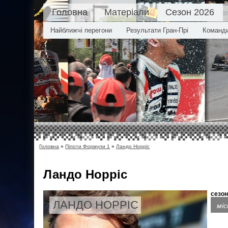
Головна
Матеріали
Сезон 2026
Найближчі перегони
Результати Гран-Прі
Команд
Головна
»
Пілоти Формули 1
»
Ландо Норріс
Ландо Норріс
сезон
ЛАНДО НОРРІС
мі