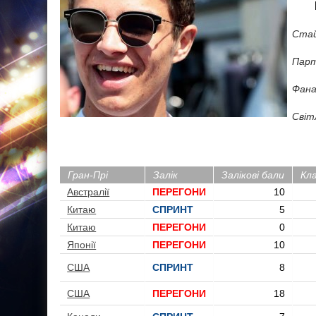
Стай
Парт
Фана
Світ
Гран-Прі
Залік
Залікові бали
Кл
Австралії
ПЕРЕГОНИ
10
Китаю
СПРИНТ
5
Китаю
ПЕРЕГОНИ
0
Японії
ПЕРЕГОНИ
10
США
СПРИНТ
8
США
ПЕРЕГОНИ
18