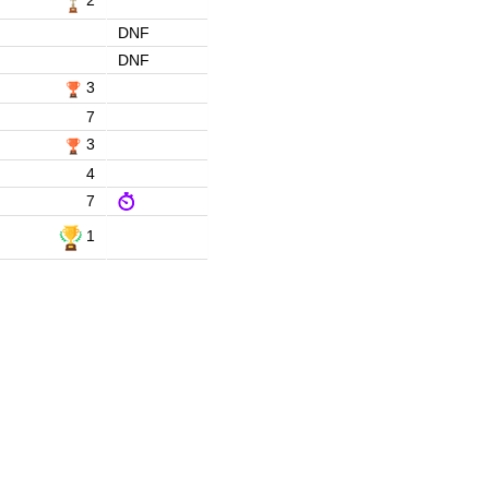
DNF
DNF
3
7
3
4
7
1