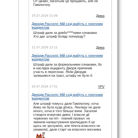
От цікаво, багатьом це прощають, але не
07.06.26 17:21
Гамільтону.
maxizh
: І знову у вас помилки з часом
початку гонки. По вашим помилкам люди
пропускають гонку. Виправте, або взагалі
25.07.2026 21:09
Дима
видаліть час, якщо не можете чітко
встановити годину початку гонок. Другий рік
Джордж Расселл: Мій схід мабуть є гоночним
косячите. Не серйозно.
інцидентом
07.06.26 15:22
Штраф дали за довбо*****кими ознаками.
Хто дає штраф боліду попереду?
noteyu
: Тут трансляцій немає.
03.05.26 19:44
21.07.2026 12:11
Дима
Sweden1984
: Вітаю шановні.
А де тут трансляція? Щось не можу знайти
Джордж Расселл: Мій схід мабуть є гоночним
03.05.26 18:41
інцидентом
noteyu
: Тепер головна інтрига: залишиться
Штраф дали за формальними ознаками, бо
Кімі лідером на старті чи, як завжди…
в наслідок інциденту Джорж припинив
03.05.26 14:04
участь в перегонах. Якби Джордж
залишився на трасі, штафу не було б.
Дима
: Смішно буде якщо титул візьме не
Джордж, а Кімі.
29.03.26 15:37
20.07.2026 17:51
YPV
noteyu
: Перевантаження 50G відчув Берман
Джордж Расселл: Мій схід мабуть є гоночним
під час зіткнення з бар'єром, повідомив Девід
інцидентом
Крофт
Але штраф чомусь дали Гамільтону, хоча
29.03.26 09:12
йому не було куди дітись. Леклеру не дали
Дима
: Навряд — Рассел ще більше програв
нічого, хоча в того більше вини. Загалом
на старті. Червоні дуже гарно стартують.
стюарти вчергове дивні. І власне дії
червоних на піті - повний провал: не
15.03.26 15:43
змінили налаштування крила(дало б це
noteyu
: Мерси у своїй лізі. Був би Кімі
щось не зрозуміло, але пілота власного не
досвідченіший, то взагалі не було би шансів в
уважили), дали старт на власного механіка
інших
14.03.26 06:08