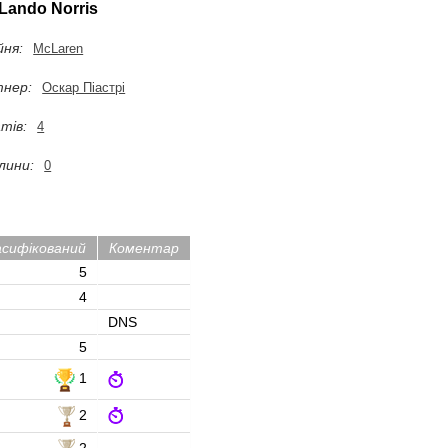
Lando Norris
ня:
McLaren
нер:
Оскар Піастрі
тів:
4
лини:
0
асифікований
Коментар
5
4
DNS
5
1
2
2