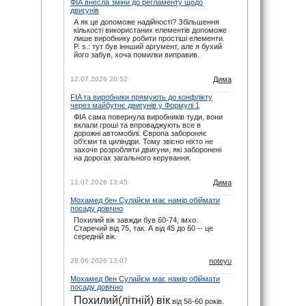
ФІА внесла зміни до регламенту щодо
noteyu
: maxizh, сорі, прикро звісно. Але
двигунів
календар додається ще навесні. І буває так,
що під час сезону на офіційному сайті
А як це допоможе надійності? Збільшення
вносяться зміни вже в ході сезону. Не за
кількості використаних елементів допоможе
всім вдається слідкувати.
лише виробнику робити простіші елементи.
P. s.: тут був іннший аргумент, але я бухий
29.11.25 22:02
його забув, хоча помилки виправив.
maxizh
: Вже другий раз пропускаю змагання
бо орієнтувався на помилковий час який
пише на цьому сайті. Виправляйтесь, або
12.07.2026 20:52
Дима
взагалі приберіть час початку змагань!
FIA та виробники прямують до конфлікту
29.11.25 17:02
через майбутнє двигунів у Формулі 1
ФІА сама повернула виробників туди, вони
вклали гроші та впроваджують все в
дорожні автомобілі. Європа забороняє
об'єми та циліндри. Тому звісно ніхто не
захоче розробляти двигуни, які заборонені
на дорогах загального керування.
11.07.2026 13:45
Дима
Мохамед бен Сулайєм має намір обіймати
посаду довічно
Похилий вік завжди був 60-74, імхо.
Старечий від 75, так. А від 45 до 60 -- це
середній вік.
28.06.2026 13:07
noteyu
Мохамед бен Сулайєм має намір обіймати
посаду довічно
Похилий(літній) вік
від 56-60 років.