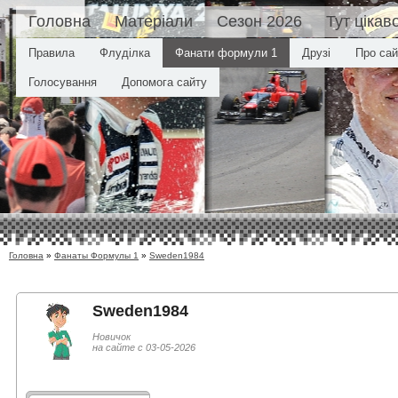
Головна
Матеріали
Сезон 2026
Тут цікав
Правила
Флуділка
Фанати формули 1
Друзі
Про сай
Голосування
Допомога сайту
Головна
»
Фанаты Формулы 1
»
Sweden1984
Sweden1984
Новичок
на сайте с 03-05-2026