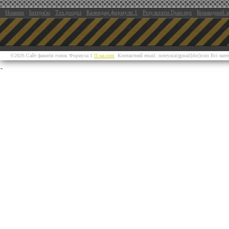
Новини
Інтерв'ю
Тех.розділ
Календар формули 1
Результати Гран-прі
Командний з
©2026 Сайт фанатів гонок Формула 1
f1-ua.com
Контактний email: noteyu(at)gmail[dot]com Всі мат