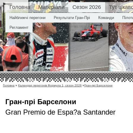
Головна
Матеріали
Сезон 2026
Тут цікав
Найближчі перегони
Результати Гран-Прі
Команди
Пілот
Регламент
Головна
»
Календар перегонів Формула 1, сезон 2026
»
Гран-прі Барселони
Гран-прі Барселони
Gran Premio de Espa?a Santander