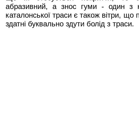
абразивний, а знос гуми - один з 
каталонської траси є також вітри, що п
здатні буквально здути болід з траси.