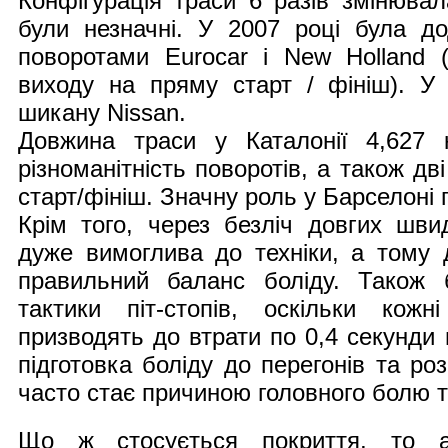
Конфігурація траси 6 разів змінювал
були незначні. У 2007 році була д
поворотами Eurocar і New Holland (
виходу на пряму старт / фініш). У
шикану Nissan.
Довжина траси у Каталонії 4,627
різноманітність поворотів, а також дві
старт/фініш. Значну роль у Барселоні 
Крім того, через безліч довгих швид
дуже вимоглива до техніки, а тому 
правильний баланс боліду. Також 
тактики піт-стопів, оскільки кож
призводять до втрати по 0,4 секунди н
підготовка боліду до перегонів та роз
часто стає причиною головного болю т
Що ж стосується покриття, то а