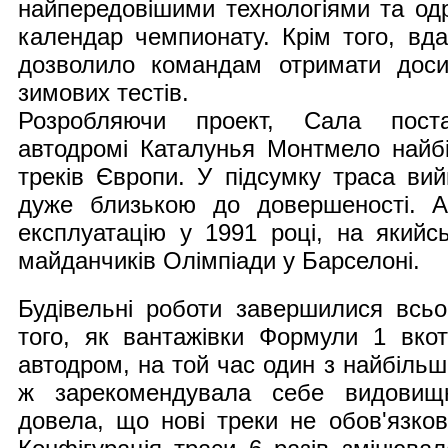
найпередовішими технологіями та од
календар чемпионату. Крім того, вд
дозволило командам отримати доси
зимових тестів.
Розробляючи проект, Сала пост
автодромі Каталунья Монтмело найбі
треків Європи. У підсумку траса ви
дуже близькою до довершеності. 
експлуатацію у 1991 році, на якийс
майданчиків Олімпіади у Барселоні.
Будівельні роботи завершилися всьог
того, як вантажівки Формули 1 вко
автодром, на той час один з найбільш
ж зарекомендувала себе видовищ
довела, що нові треки не обов'язко