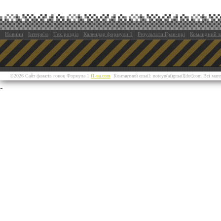
Новини
Інтерв'ю
Тех.розділ
Календар формули 1
Результати Гран-прі
Командний з
©2026 Сайт фанатів гонок Формула 1
f1-ua.com
Контактний email: noteyu(at)gmail[dot]com Всі мат