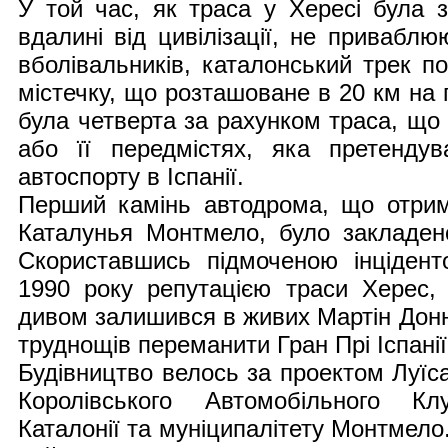
У той час, як траса у Хересі була 
вдалині від цивілізації, не приваблю
вболівальників, каталонський трек п
містечку, що розташоване в 20 км на 
була четверта за рахунком траса, що
або її передмістях, яка претендув
автоспорту в Іспанії.
Перший камінь автодрома, що отри
Каталунья Монтмело, було закладен
Скориставшись підмоченою інцідент
1990 року репутацією траси Херес, 
дивом залишився в живих Мартін Донно
труднощів переманити Гран Прі Іспані
Будівництво велось за проектом Луїс
Королівського Автомобільного Кл
Каталонії та муніципалітету Монтмело