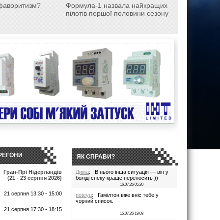
є фаворитизм?
Формула-1 назвала найкращих
пілотів першої половини сезону
РЕГОНИ
ЯК СПРАВИ?
Гран-Прі Нідерландів
Дима
: В нього інша ситуація — він у
(21 - 23 серпня 2026)
боліді спеку краще переносить ))
16.07.26 05:20
21 серпня 13:30 - 15:00
noteyu
: Гамілтон вже вніс тебе у
чорний список.
т
21 серпня 17:30 - 18:15
15.07.26 19:08