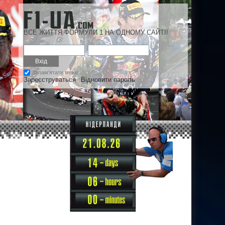
ВСЕ ЖИТТЯ ФОРМУЛИ 1 НА ОДНОМУ САЙТІ!
запам'ятати мене
Зареєструваться
Відновити пароль
14
06
00