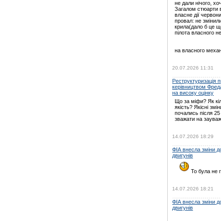
не дали нічого, хо
Загалом стюарти в
власне дії червони
провал: не зміни
крила(дало б це щ
пілота власного н
на власного механ
20.07.2026 11:31
Реструктуризація пр
керівництвом Фред
на високу оцінку
Що за міфи? Як кі
якість? Якісні змін
почались після 25
зважати на зауваж
14.07.2026 18:29
ФІА внесла зміни 
двигунів
То була не г
14.07.2026 18:21
ФІА внесла зміни 
двигунів