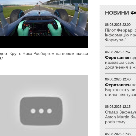
НОВИНИ
Ф
06.08.2026 22:00
Пілот Феррарі 
інформацію про
Формули-1
06.08.2026 21:57
део: Круг с Нико Росбергом на новом шасси
Ферстаппен
зд
07
назвавши своє 
досягнення в ж
06.08.2026 12:40
Ферстаппен
по
Бортолето у пи
стилю пілотува
06.08.2026 12:15
Отмар Зафнауе
Aston Martin бу
років тому
05.08.2026 21:33