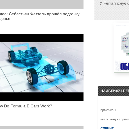
У Ferrari існу
део: Себастьян Феттель прошёл подгонку
денья
НАЙБЛИЖЧІ ПЕ
w Do Formula E Cars Work?
практика 1
кваліфікація сприн
СПРИНТ