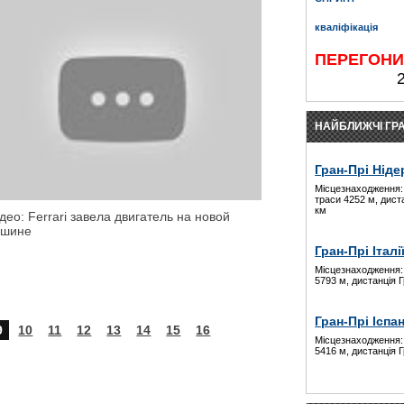
кваліфікація
ПЕРЕГОН
НАЙБЛИЖЧІ ГРА
Гран-Прі Ніде
Місцезнаходження:
траси 4252 м, дист
км
део: Ferrari завела двигатель на новой
шине
Гран-Прі Італі
Місцезнаходження:
5793 м, дистанція 
Гран-Прі Іспан
9
10
11
12
13
14
15
16
Місцезнаходження:
5416 м, дистанція 