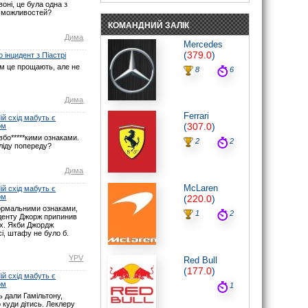
оні, це була одна з
пройде «в одні ворота».
 можливостей?
07.06.26 19:30
КОМАНДНИЙ ЗАЛІК
noteyu
: Мабуть Ви не туди глянули? У
Дима
Монако початок о 16:00 за Києвом.
Mercedes
Нічого не змінювалось.
(
379.0
)
 інцидент з Піастрі
07.06.26 17:21
ом це прощають, але не
8
6
maxizh
: І знову у вас помилки з
часом початку гонки. По вашим
помилкам люди пропускають гонку.
Виправте, або взагалі видаліть час,
Дима
якщо не можете чітко встановити
Ferrari
годину початку гонок. Другий рік
й схід мабуть є
косячите. Не серйозно.
(
307.0
)
ом
07.06.26 15:22
бо*****кими ознаками.
2
2
ліду попереду?
noteyu
: Тут трансляцій немає.
03.05.26 19:44
Дима
Sweden1984
: Вітаю шановні.
А де тут трансляція? Щось не можу
McLaren
й схід мабуть є
знайти
ом
(
220.0
)
03.05.26 18:41
ормальними ознаками,
noteyu
: Тепер головна інтрига:
1
2
иденту Джорж припинив
залишиться Кімі лідером на старті чи,
ах. Якби Джордж
як завжди…
і, штафу не було б.
03.05.26 14:04
Дима
: Смішно буде якщо титул
YPV
Red Bull
візьме не Джордж, а Кімі.
(
177.0
)
29.03.26 15:37
й схід мабуть є
ом
1
noteyu
: Перевантаження 50G відчув
Берман під час зіткнення з бар'єром,
 дали Гамільтону,
повідомив Девід Крофт
 куди дітись. Леклеру