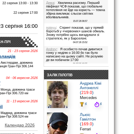
Дима
: Хвилинка расизму. Перший
22 серпня 13:00 - 13:30
півфінал ЧСФ показав, що глобальне
потепління не йде на користь — темна
22 серпня 17:00
збірна викликає сльози світлих
вболівальників.
И
15.07.26 06:57
23 серпня 16:00
noteyu
: Спринт показав, що у прямій
боротьбі у «червоних» шансів обмаль.
Знову потрібно щось вигадувати зі
стратегією, як у Барселоні.
Н-ПРІ
04.07.26 15:52
Andrey
: Я особисто почав дивитися
21 - 23 серпня 2026
гонку у неділю о 16:00 бо так було
рландів
написано на цьому сайті. Не розумію
де ви побачили 17:00
 Амстердам, довжина
01.07.26 19:55
анція Гран-Прі 306.144
Дима
: Іди на..., я не заповнюю ці
поля. В 17:00 була квала, гонка була в
ЗАЛІК ПІЛОТІВ
16:00. Якщо ти не здатен відкрити очі,
04 - 06 вересня 2026
то хто тобі винен?
ї
Андреа Кімі
28.06.26 22:45
Антонеллі
 Монца, довжина траси
maxizh
: Було написано початок в
(
219.0
)
Гран-Прі 306.720 км
17:00. Не трусі. Якщо руко-жоп, то
Mercedes
визнай і сиди тихесенько, вчись якісно
11 - 13 вересня 2026
працювати.
6
6
ії
28.06.26 22:22
 Мадрид, довжина траси
Дима
: То злийся нафіг звідси, початок
Льюіс
Гран-Прі 308.524 км
гонки в 16:00. Все правильно написано
Гамілтон
було.
(
169.0
)
Червоних перехвалили. Що творили їх
Календар 2026
стратеги в Австрії((
Ferrari
28.06.26 20:44