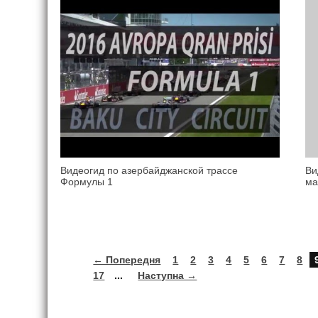
Видеогид по азербайджанской трассе
Ви
Формулы 1
ма
← Попередня
1
2
3
4
5
6
7
8
17
...
Наступна →