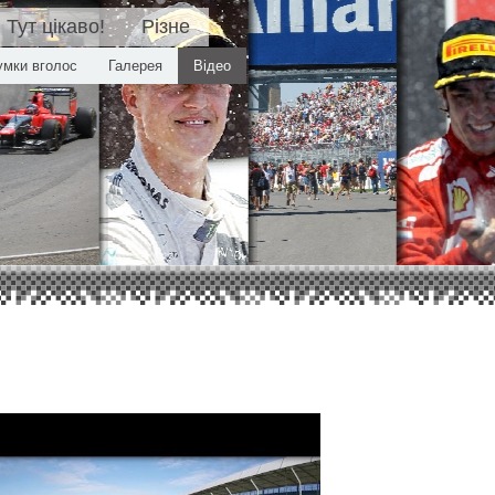
Тут цікаво!
Різне
умки вголос
Галерея
Відео