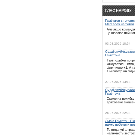
ГЛАС НАРОДУ
Гамільтон є головн
Mercedes на титул
Але якщо команда 
це нівелює всй йо
03.08.2026 18:54
Судді опублікували
Гамілтона
Такі похибки потрі
Фіксуватись, імхо
ціле число +1. А т
1 міліметр на годин
27.07.2026 13:18
Судді опублікували
Гамілтона
Схоже на похибку 
враховане зношен
26.07.2026 22:38
Льюїс Гамілтон: Пі
важко побачити по
То недолугі штраф
налажають зі страт