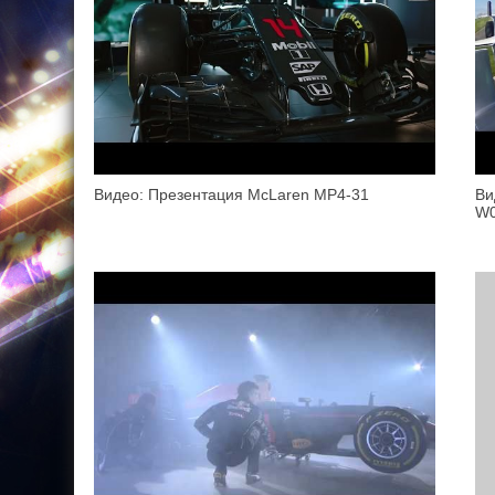
Видео: Презентация McLaren MP4-31
Ви
W