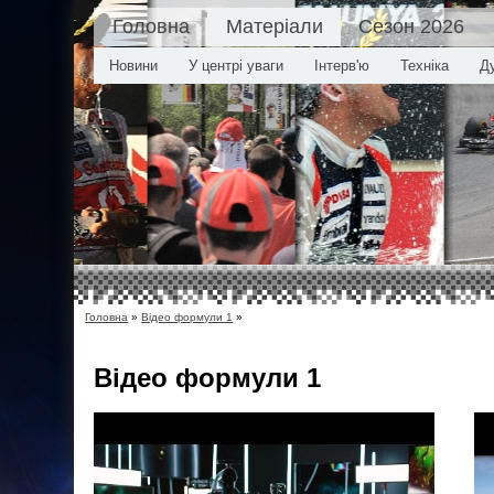
Головна
Матеріали
Сезон 2026
Новини
У центрі уваги
Інтерв'ю
Техніка
Д
Головна
»
Відео формули 1
»
Відео
формули 1