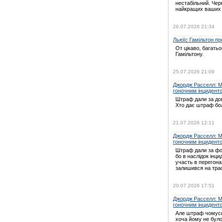
нестабільний. Черв
найкращих ваших
26.07.2026 21:34
Льюїс Гамільтон про
От цікаво, багать
Гамільтону.
25.07.2026 21:09
Джордж Расселл: Мі
гоночним інцидент
Штраф дали за дов
Хто дає штраф бо
21.07.2026 12:11
Джордж Расселл: Мі
гоночним інцидент
Штраф дали за ф
бо в наслідок інц
участь в перегон
залишився на трас
20.07.2026 17:51
Джордж Расселл: Мі
гоночним інцидент
Але штраф чомусь
хоча йому не було