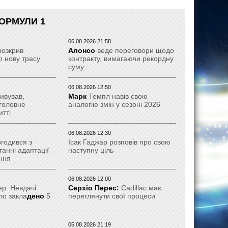
ОРМУЛИ 1
06.08.2026 21:58
розкрив
Алонсо
веде переговори щодо
 нову трасу
контракту, вимагаючи рекордну
суму
06.08.2026 12:50
ивував,
Марк
Темпл навів свою
головне
аналогію змін у сезоні 2026
итті
06.08.2026 12:30
годився з
Ісак Гаджар розповів про свою
танні адаптації
наступну ціль
ння
06.08.2026 12:00
р: Невдачі
Серхіо Перес:
Cadillac має
ло закла
дено
5
переглянути свої процеси
05.08.2026 21:19