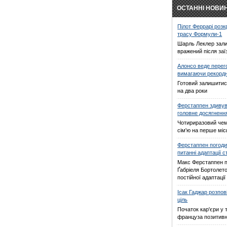
ОСТАННІ НОВИ
Пілот Феррарі роз
трасу Формули-1
Шарль Леклер зал
вражений після заї
Алонсо веде перег
вимагаючи рекорд
Готовий залишитис
на два роки
Ферстаппен здивув
головне досягнення
Чотириразовий чем
сім'ю на перше міс
Ферстаппен погоди
питанні адаптації 
Макс Ферстаппен п
Ґабріеля Бортолето
постійної адаптаці
Ісак Гаджар розпов
ціль
Початок кар'єри у 
француза позитив