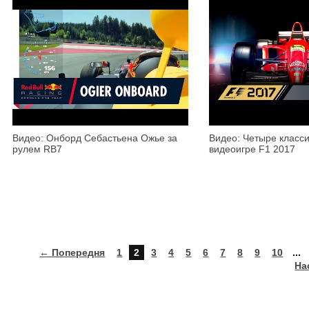
Видео: Онборд Себастьена Ожье за
Видео: Четыре классич
рулем RB7
видеоигре F1 2017
← Попередня
1
2
3
4
5
6
7
8
9
10
...
На