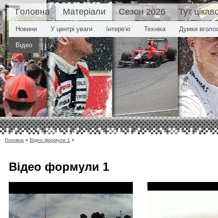
Головна
Матеріали
Сезон 2026
Тут цікав
Новини
У центрі уваги
Інтерв'ю
Техніка
Думки вголо
Відео
Головна
»
Відео формули 1
»
Відео
формули 1