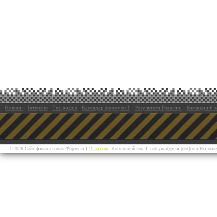
Новини
Інтерв'ю
Тех.розділ
Календар формули 1
Результати Гран-прі
Командний з
©2026 Сайт фанатів гонок Формула 1
f1-ua.com
Контактний email: noteyu(at)gmail[dot]com Всі мат