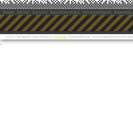
Новини
Інтерв'ю
Тех.розділ
Календар формули 1
Результати Гран-прі
Командний з
©2022 Сайт фанатів гонок Формула 1
f1-ua.com
Контактний email: noteyu(at)gmail[dot]com Всі мат