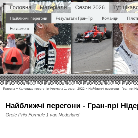
Головна
Матеріали
Сезон 2026
Тут цікав
Найближчі перегони
Результати Гран-Прі
Команди
Пілот
Регламент
Головна
»
Календар перегонів Формула 1, сезон 2022
»
Найближчі перегони - Гран-прі Н
Найближчі перегони - Гран-прі Нід
Grote Prijs Formule 1 van Nederland