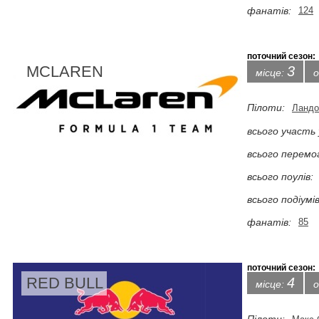
фанатів:
124
поточний сезон:
MCLAREN
3
місце:
о
Пілоти:
Ландо
всього участь 
всього перемо
всього поулів:
всього подіумів
фанатів:
85
поточний сезон:
RED BULL
4
місце:
о