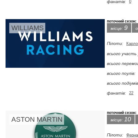
фанатів:
0
поточний сезон:
WILLIAMS
9
місце:
о
Пілоти:
Карло
всього участь 
всього перемо
всього поулів:
всього подіумів
фанатів:
22
поточний сезон:
ASTON MARTIN
10
місце:
Пілоти:
Ферна