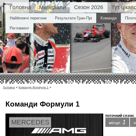
Головна
Матеріали
Сезон 2026
Тут цікав
Найближчі перегони
Результати Гран-Прі
Команди
Пілот
Регламент
Головна
»
Команди Формули 1
»
Команди
Формули 1
поточний сезон:
MERCEDES
1
місце:
о