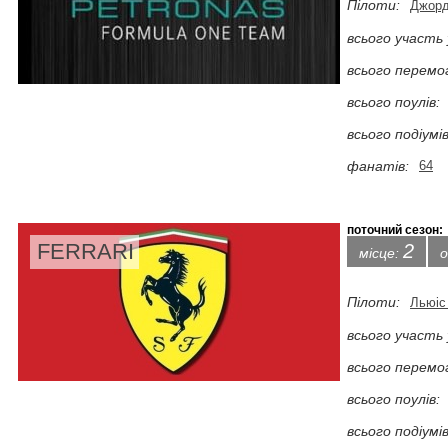
Пілоти:
Джорд
всього участь 
всього перемо
всього поулів:
всього подіумів
фанатів:
64
поточний сезон:
FERRARI
2
місце:
о
Пілоти:
Льюіс
всього участь 
всього перемо
всього поулів:
всього подіумів