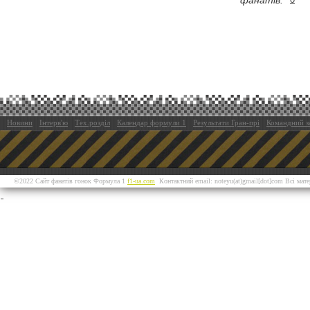
фанатів:
Новини
Інтерв'ю
Тех.розділ
Календар формули 1
Результати Гран-прі
Командний з
©2022 Сайт фанатів гонок Формула 1
f1-ua.com
Контактний email: noteyu(at)gmail[dot]com Всі мат