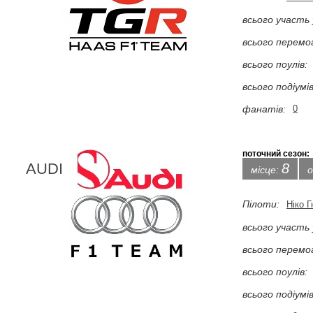
всього участь 
всього перемо
всього поулів:
всього подіумів
фанатів:
0
поточний сезон:
AUDI
8
місце:
о
Пілоти:
Ніко 
всього участь 
всього перемо
всього поулів:
всього подіумів