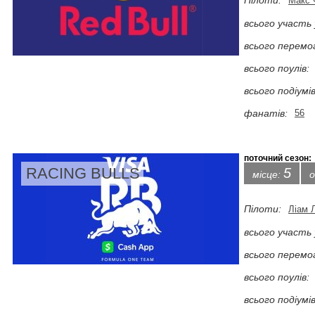
Пілоти:
Макс 
всього участь 
всього перемо
всього поулів:
всього подіумів
фанатів:
56
поточний сезон:
RACING BULLS
5
місце:
о
Пілоти:
Ліам 
всього участь 
всього перемо
всього поулів:
всього подіумів