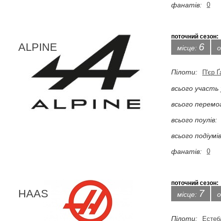
фанатів:
0
поточний сезон:
ALPINE
6
місце:
о
Пілоти:
П'єр Ґ
всього участь 
всього перемо
всього поулів:
всього подіумів
фанатів:
0
поточний сезон:
HAAS
7
місце:
о
Пілоти:
Естеб