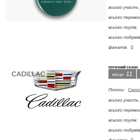
всього участь 
всього перемо
всього поулів:
всього подіумів
фанатів:
0
поточний сезон:
CADILLAC
11
місце:
Пілоти:
Серхі
всього участь 
всього перемо
всього поулів:
всього подіумів
0