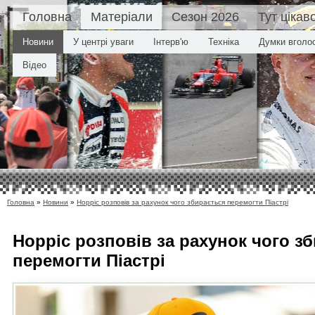
Головна
Матеріали
Сезон 2026
Тут цікав
Новини
У центрі уваги
Інтерв'ю
Техніка
Думки вголо
Відео
Головна
»
Новини
»
Норріс розповів за рахунок чого збирається перемогти Піастрі
Норріс розповів за рахунок чого з
перемогти Піастрі