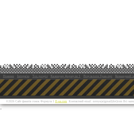
Новини
Інтерв'ю
Тех.розділ
Календар формули 1
Результати Гран-прі
Командний з
©2026 Сайт фанатів гонок Формула 1
f1-ua.com
Контактний email: noteyu(at)gmail[dot]com Всі мат