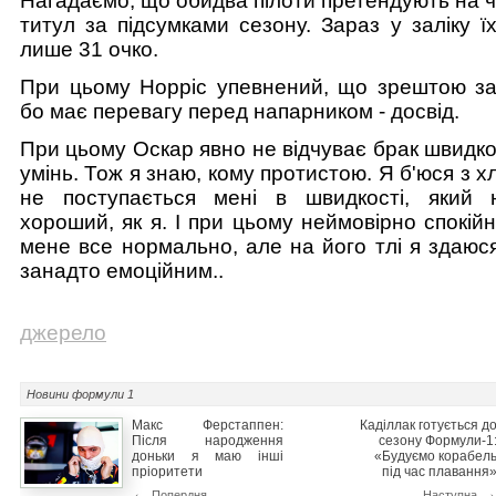
Нагадаємо, що обидва пілоти претендують на 
титул за підсумками сезону. Зараз у заліку ї
лише 31 очко.
При цьому Норріс упевнений, що зрештою за
бо має перевагу перед напарником - досвід.
При цьому Оскар явно не відчуває брак швидкос
умінь. Тож я знаю, кому протистою. Я б'юся з х
не поступається мені в швидкості, який 
хороший, як я. І при цьому неймовірно спокійн
мене все нормально, але на його тлі я здаюся
занадто емоційним..
джерело
Новини
формули 1
Макс Ферстаппен:
Каділлак готується д
Після народження
сезону Формули-1
доньки я маю інші
«Будуємо корабел
пріоритети
під час плавання
←
Попердня
Наступна