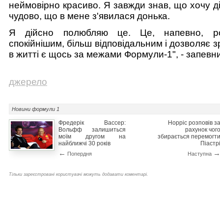
неймовірно красиво. Я завжди знав, що хочу ді
чудово, що в мене з'явилася донька.
Я дійсно полюбляю це. Це, напевно, р
спокійнішим, більш відповідальним і дозволяє з
в житті є щось за межами Формули-1", - запевн
джерело
Новини
формули 1
Фредерік Вассер:
Норріс розповів з
Вольфф залишиться
рахунок чог
моїм другом на
збирається перемогт
найближчі 30 років
Піастр
←
Попердня
Наступна
Тільки зареєстровані користувачі можуть додавати коментарі.