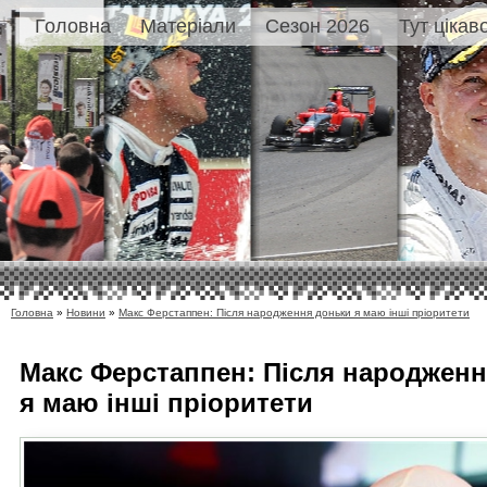
Головна
Матеріали
Сезон 2026
Тут цікав
Головна
»
Новини
»
Макс Ферстаппен: Після народження доньки я маю інші пріоритети
Макс Ферстаппен: Після народжен
я маю інші пріоритети