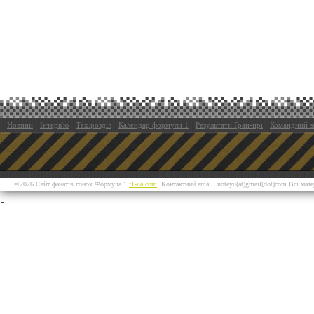
Новини
Інтерв'ю
Тех.розділ
Календар формули 1
Результати Гран-прі
Командний з
©2026 Сайт фанатів гонок Формула 1
f1-ua.com
Контактний email: noteyu(at)gmail[dot]com Всі мат