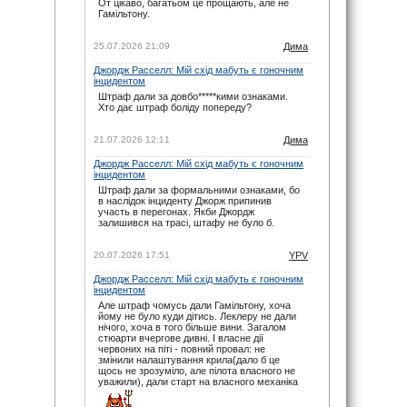
От цікаво, багатьом це прощають, але не
07.06.26 17:21
Гамільтону.
maxizh
: І знову у вас помилки з часом
початку гонки. По вашим помилкам люди
пропускають гонку. Виправте, або взагалі
25.07.2026 21:09
Дима
видаліть час, якщо не можете чітко
встановити годину початку гонок. Другий рік
Джордж Расселл: Мій схід мабуть є гоночним
косячите. Не серйозно.
інцидентом
07.06.26 15:22
Штраф дали за довбо*****кими ознаками.
Хто дає штраф боліду попереду?
noteyu
: Тут трансляцій немає.
03.05.26 19:44
21.07.2026 12:11
Дима
Sweden1984
: Вітаю шановні.
А де тут трансляція? Щось не можу знайти
Джордж Расселл: Мій схід мабуть є гоночним
03.05.26 18:41
інцидентом
noteyu
: Тепер головна інтрига: залишиться
Штраф дали за формальними ознаками, бо
Кімі лідером на старті чи, як завжди…
в наслідок інциденту Джорж припинив
03.05.26 14:04
участь в перегонах. Якби Джордж
залишився на трасі, штафу не було б.
Дима
: Смішно буде якщо титул візьме не
Джордж, а Кімі.
29.03.26 15:37
20.07.2026 17:51
YPV
noteyu
: Перевантаження 50G відчув Берман
Джордж Расселл: Мій схід мабуть є гоночним
під час зіткнення з бар'єром, повідомив Девід
інцидентом
Крофт
Але штраф чомусь дали Гамільтону, хоча
29.03.26 09:12
йому не було куди дітись. Леклеру не дали
Дима
: Навряд — Рассел ще більше програв
нічого, хоча в того більше вини. Загалом
на старті. Червоні дуже гарно стартують.
стюарти вчергове дивні. І власне дії
червоних на піті - повний провал: не
15.03.26 15:43
змінили налаштування крила(дало б це
noteyu
: Мерси у своїй лізі. Був би Кімі
щось не зрозуміло, але пілота власного не
досвідченіший, то взагалі не було би шансів в
уважили), дали старт на власного механіка
інших
14.03.26 06:08