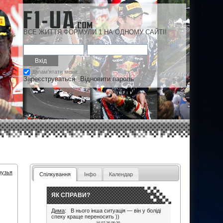
ВСЕ ЖИТТЯ ФОРМУЛИ 1 НА ОДНОМУ САЙТІ!
запам'ятати мене
Зареєструваться
Відновити пароль
рузья
Спілкування
Інфо
Календар
ЯК СПРАВИ?
Дима
: В нього інша ситуація — він у боліді
спеку краще переносить ))