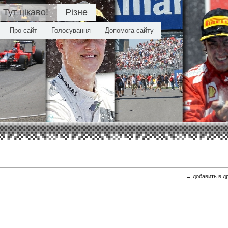
Тут цікаво!
Різне
Про сайт
Голосування
Допомога сайту
→
добавить в д