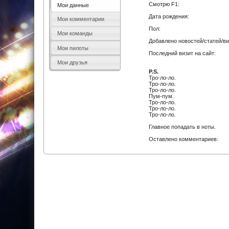
Смотрю F1:
Мои данные
Дата рождения:
Мои комментарии
Пол:
Мои команды
Добавлено новостей/статей/ви
Мои пилоты
Последний визит на сайт:
Мои друзья
P.S.
Тро-ло-ло.
Тро-ло-ло.
Тро-ло-ло.
Пум-пум.
Тро-ло-ло.
Тро-ло-ло.
Тро-ло-ло.
Главное попадать в ноты.
Оставлено комментариев: