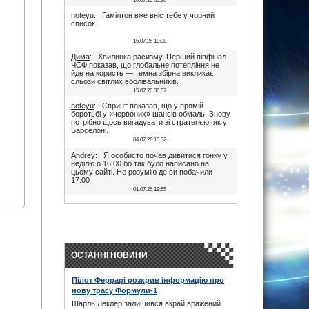
16.07.26 05:20
noteyu
: Гамілтон вже вніс тебе у чорний
список.
15.07.26 19:08
Дима
: Хвилинка расизму. Перший півфінал
ЧСФ показав, що глобальне потепління не
йде на користь — темна збірна викликає
сльози світлих вболівальників.
15.07.26 06:57
noteyu
: Спринт показав, що у прямій
боротьбі у «червоних» шансів обмаль. Знову
потрібно щось вигадувати зі стратегією, як у
Барселоні.
04.07.26 15:52
Andrey
: Я особисто почав дивитися гонку у
неділю о 16:00 бо так було написано на
цьому сайті. Не розумію де ви побачили
17:00
01.07.26 19:55
Дима
: Іди на..., я не заповнюю ці поля. В
17:00 була квала, гонка була в 16:00. Якщо
ти не здатен відкрити очі, то хто тобі винен?
28.06.26 22:45
maxizh
: Було написано початок в 17:00. Не
трусі. Якщо руко-жоп, то визнай і сиди
ОСТАННІ НОВИНИ
тихесенько, вчись якісно працювати.
28.06.26 22:22
Пілот Феррарі розкрив інформацію про
Дима
: То злийся нафіг звідси, початок гонки
нову трасу Формули-1
в 16:00. Все правильно написано було.
Червоних перехвалили. Що творили їх
Шарль Леклер залишився вкрай вражений