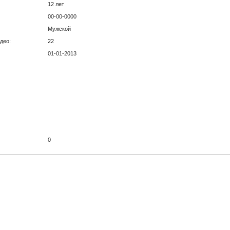
12 лет
00-00-0000
Мужской
део:
22
01-01-2013
0