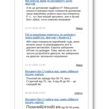
ФІА внесла зміни до регламенту щодо
noteyu
: maxizh, сорі, прикро звісно. Але
двигунів
календар додається ще навесні. І буває так,
що під час сезону на офіційному сайті
А як це допоможе надійності? Збільшення
вносяться зміни вже в ході сезону. Не за
кількості використаних елементів допоможе
всім вдається слідкувати.
лише виробнику робити простіші елементи.
P. s.: тут був іннший аргумент, але я бухий
29.11.25 22:02
його забув, хоча помилки виправив.
maxizh
: Вже другий раз пропускаю змагання
бо орієнтувався на помилковий час який
пише на цьому сайті. Виправляйтесь, або
12.07.2026 20:52
Дима
взагалі приберіть час початку змагань!
FIA та виробники прямують до конфлікту
29.11.25 17:02
через майбутнє двигунів у Формулі 1
ФІА сама повернула виробників туди, вони
вклали гроші та впроваджують все в
дорожні автомобілі. Європа забороняє
об'єми та циліндри. Тому звісно ніхто не
захоче розробляти двигуни, які заборонені
на дорогах загального керування.
11.07.2026 13:45
Дима
Мохамед бен Сулайєм має намір обіймати
посаду довічно
Похилий вік завжди був 60-74, імхо.
Старечий від 75, так. А від 45 до 60 -- це
середній вік.
28.06.2026 13:07
noteyu
Мохамед бен Сулайєм має намір обіймати
посаду довічно
Похилий(літній) вік
від 56-60 років.