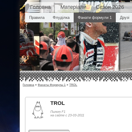
Головна
Матеріали
Сезон 2026
Правила
Флуділка
Фанати формули 1
Друзі
Головна
»
Фанаты Формулы 1
»
TROL
TROL
Пилот F1
на сайте с 23-03-2011