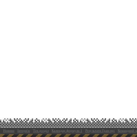
Новини
Інтерв'ю
Тех.розділ
Календар формули 1
Результати Гран-прі
Командний з