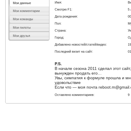
Имя:
В
Мои данные
Смотрю F1:
5 
Мои комментарии
Дата рождения:
0
Мои команды
Пол:
М
Мои пилоты
Страна:
У
Мои друзья
Город:
О
Добавлено новостей/статей/видео:
1
Последний визит на сайт:
0
P.S.
В начале сезона 2011 сделал этот сайт
вынужден продать его…
Увы, симпатия к формуле прошла и мн
удовольствие
Если что — моя почта reboot.m@gmail
Оставлено комментариев:
9