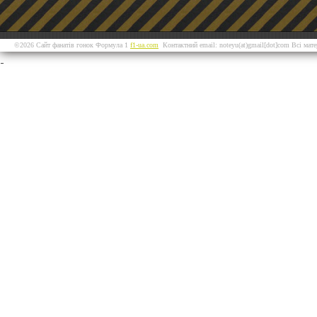
©2026 Сайт фанатів гонок Формула 1
f1-ua.com
Контактний email: noteyu(at)gmail[dot]com Всі мат