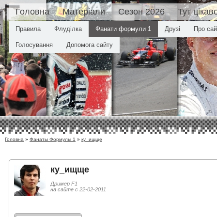
Головна
Матеріали
Сезон 2026
Тут цікав
Правила
Флуділка
Фанати формули 1
Друзі
Про сай
Голосування
Допомога сайту
Головна
»
Фанаты Формулы 1
»
ку_ищще
ку_ищще
Дример F1
на сайте с 22-02-2011