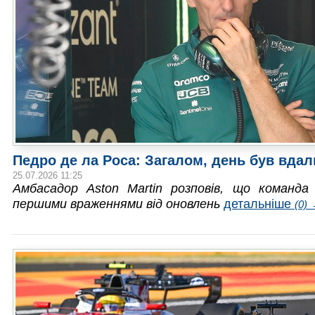
Педро де ла Роса: Загалом, день був вда
25.07.2026 11:25
Амбасадор Aston Martin розповів, що команда
першими враженнями від оновлень
детальніше
(0)