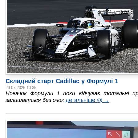
Складний старт Cadillac у Формулі 1
29.07.2026 10:35
Новачок Формули 1 поки відчуває тотальні п
залишається без очок
детальніше
→
(0)