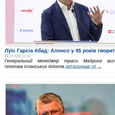
Луїс Гарсіа Абад: Алонсо у 45 років твори
23.07.2026 13:10
Генеральний менеджер траси Мадринг вис
пілотаж іспанських пілотів
детальніше
→
(0)