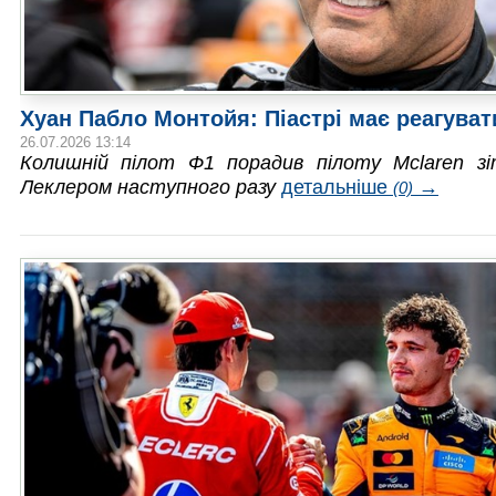
Хуан Пабло Монтойя: Піастрі має реагуват
26.07.2026 13:14
Колишній пілот Ф1 порадив пілоту Mclaren зі
Леклером наступного разу
детальніше
→
(0)