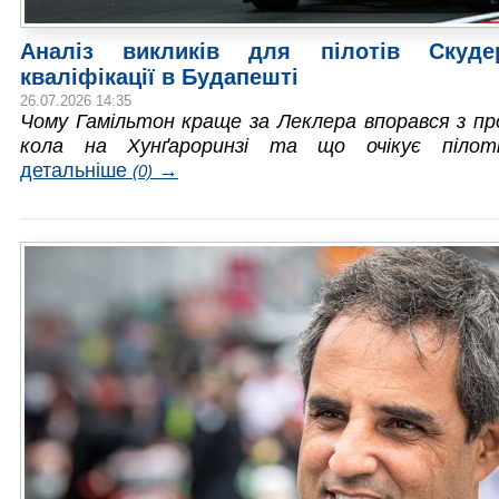
Аналіз викликів для пілотів Скудер
кваліфікації в Будапешті
26.07.2026 14:35
Чому Гамільтон краще за Леклера впорався з п
кола на Хунґароринзі та що очікує пілот
детальніше
→
(0)