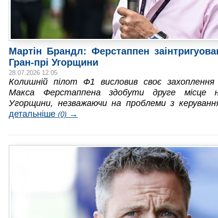
Мартін Брандл: Ферстаппен заінтригуова
Гран-прі Угорщини
28.07.2026 12:05
Колишній пілот Ф1 висловив своє захоплення
Макса Ферстаппена здобути друге місце н
Угорщини, незважаючи на проблеми з керуванн
детальніше
→
(0)