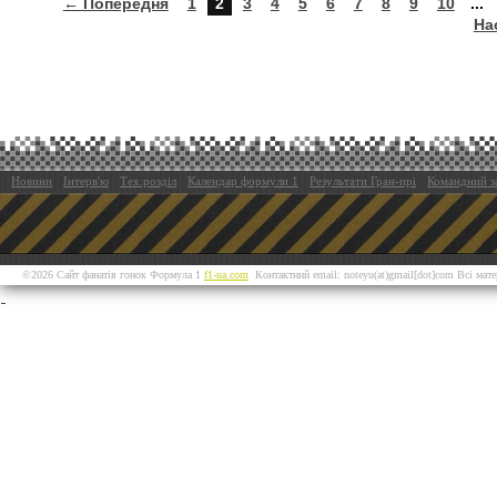
← Попередня
1
2
3
4
5
6
7
8
9
10
...
На
Новини
Інтерв'ю
Тех.розділ
Календар формули 1
Результати Гран-прі
Командний з
©2026 Сайт фанатів гонок Формула 1
f1-ua.com
Контактний email: noteyu(at)gmail[dot]com Всі мат