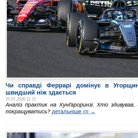
Чи справді Феррарі домінує в Угорщин
швидший ніж здається
25.07.2026 11:21
Аналіз практик на Хунґароринзі. Хто здивував, 
покращуватись?
детальніше
→
(0)