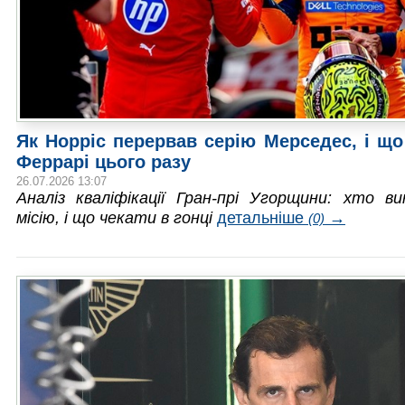
Як Норріс перервав серію Мерседес, і щ
Феррарі цього разу
26.07.2026 13:07
Аналіз кваліфікації Гран-прі Угорщини: хто в
місію, і що чекати в гонці
детальніше
→
(0)