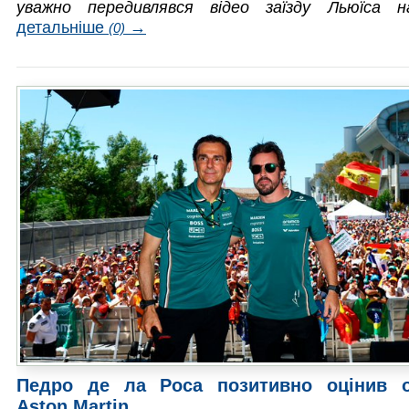
уважно передивлявся відео заїзду Льюїса н
детальніше
→
(0)
Педро де ла Роса позитивно оцінив 
Aston Martin