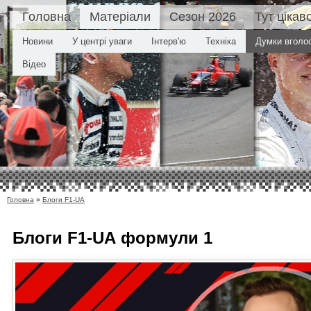
Головна
Матеріали
Сезон 2026
Тут цікав
Новини
У центрі уваги
Інтерв'ю
Техніка
Думки вголо
Відео
Головна
»
Блоги F1-UA
Блоги F1-UA
формули 1