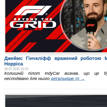
Джеймс Гінчкліфф вражений роботою M
Норріса
29.07.2026 10:53
Колишній пілот IndyCar визнав, що це б
несподівано для нього
детальніше
→
(0)