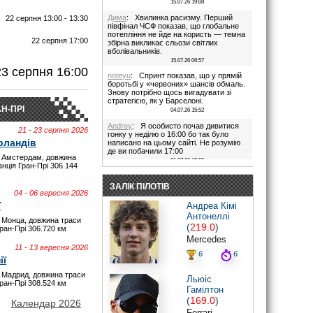
15.07.26 19:08
Дима
: Хвилинка расизму. Перший
22 серпня 13:00 - 13:30
півфінал ЧСФ показав, що глобальне
потепління не йде на користь — темна
22 серпня 17:00
збірна викликає сльози світлих
вболівальників.
И
15.07.26 06:57
23 серпня 16:00
noteyu
: Спринт показав, що у прямій
боротьбі у «червоних» шансів обмаль.
Знову потрібно щось вигадувати зі
стратегією, як у Барселоні.
Н-ПРІ
04.07.26 15:52
Andrey
: Я особисто почав дивитися
21 - 23 серпня 2026
гонку у неділю о 16:00 бо так було
рландів
написано на цьому сайті. Не розумію
де ви побачили 17:00
 Амстердам, довжина
01.07.26 19:55
анція Гран-Прі 306.144
Дима
: Іди на..., я не заповнюю ці
поля. В 17:00 була квала, гонка була в
ЗАЛІК ПІЛОТІВ
16:00. Якщо ти не здатен відкрити очі,
04 - 06 вересня 2026
то хто тобі винен?
ї
Андреа Кімі
28.06.26 22:45
Антонеллі
 Монца, довжина траси
maxizh
: Було написано початок в
(
219.0
)
Гран-Прі 306.720 км
17:00. Не трусі. Якщо руко-жоп, то
Mercedes
визнай і сиди тихесенько, вчись якісно
11 - 13 вересня 2026
працювати.
6
6
ії
28.06.26 22:22
 Мадрид, довжина траси
Дима
: То злийся нафіг звідси, початок
Льюіс
Гран-Прі 308.524 км
гонки в 16:00. Все правильно написано
Гамілтон
було.
(
169.0
)
Червоних перехвалили. Що творили їх
Календар 2026
стратеги в Австрії((
Ferrari