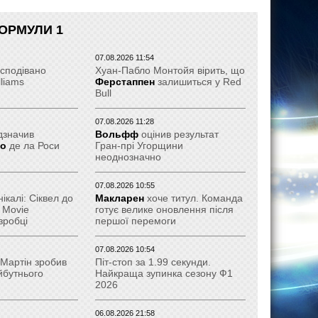
ОРМУЛИ 1
07.08.2026 11:54
сподівано
Хуан-Пабло Монтойя вірить, що
lliams
Ферстаппен
залишиться у Red
Bull
07.08.2026 11:28
дзначив
Вольфф
оцінив результат
ро
де ла Роси
Гран-прі Угорщини
неоднозначно
07.08.2026 10:55
калі: Сіквел до
Макларен
хоче титул. Команда
 Movie
готує велике оновлення після
зробці
першої перемоги
07.08.2026 10:54
 Мартін зробив
Піт-стоп за 1.99 секунди.
йбутнього
Найкраща зупинка сезону Ф1
2026
06.08.2026 21:58