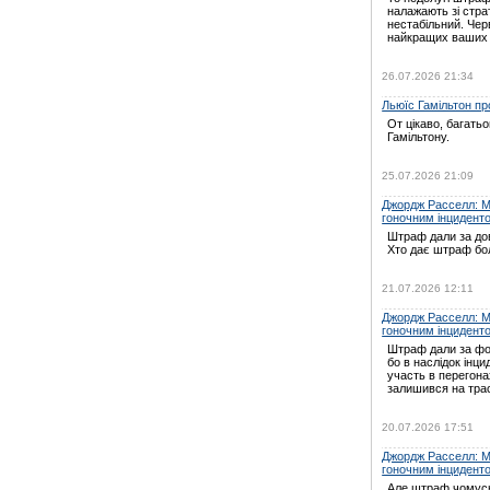
налажають зі страт
нестабільний. Черв
найкращих ваших
26.07.2026 21:34
Льюїс Гамільтон про
От цікаво, багать
Гамільтону.
25.07.2026 21:09
Джордж Расселл: Мі
гоночним інцидент
Штраф дали за дов
Хто дає штраф бо
21.07.2026 12:11
Джордж Расселл: Мі
гоночним інцидент
Штраф дали за ф
бо в наслідок інц
участь в перегон
залишився на трас
20.07.2026 17:51
Джордж Расселл: Мі
гоночним інцидент
Але штраф чомусь