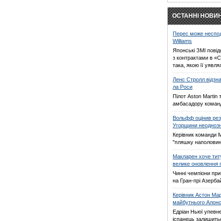
ОСТАННІ НОВИ
Перес може неспод
Williams
Японські ЗМІ пові
з контрактами в «C
така, якою її уявля
Ленс Стролл відзн
ла Роси
Пілот Aston Martin
амбасадору коман
Вольфф оцінив рез
Угорщини неодноз
Керівник команди 
"пляшку наполови
Макларен хоче тит
велике оновлення 
Чинні чемпіони при
на Гран-прі Азерб
Керівник Астон Ма
майбутнього Алон
Едріан Ньюї упевн
іспанець залишить