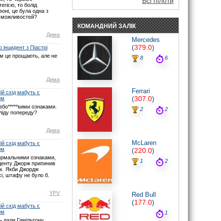
Всі пілоти
егією, то болід
noteyu
: Судячи з усього, чемпіонат
оні, це була одна з
пройде «в одні ворота».
 можливостей?
07.06.26 19:30
КОМАНДНИЙ ЗАЛІК
noteyu
: Мабуть Ви не туди глянули? У
Дима
Монако початок о 16:00 за Києвом.
Mercedes
Нічого не змінювалось.
(
379.0
)
 інцидент з Піастрі
07.06.26 17:21
ом це прощають, але не
8
6
maxizh
: І знову у вас помилки з
часом початку гонки. По вашим
помилкам люди пропускають гонку.
Виправте, або взагалі видаліть час,
Дима
якщо не можете чітко встановити
Ferrari
годину початку гонок. Другий рік
й схід мабуть є
косячите. Не серйозно.
(
307.0
)
ом
07.06.26 15:22
бо*****кими ознаками.
2
2
ліду попереду?
noteyu
: Тут трансляцій немає.
03.05.26 19:44
Дима
Sweden1984
: Вітаю шановні.
А де тут трансляція? Щось не можу
McLaren
й схід мабуть є
знайти
ом
(
220.0
)
03.05.26 18:41
ормальними ознаками,
noteyu
: Тепер головна інтрига:
1
2
иденту Джорж припинив
залишиться Кімі лідером на старті чи,
ах. Якби Джордж
як завжди…
і, штафу не було б.
03.05.26 14:04
Дима
: Смішно буде якщо титул
YPV
Red Bull
візьме не Джордж, а Кімі.
(
177.0
)
29.03.26 15:37
й схід мабуть є
ом
1
noteyu
: Перевантаження 50G відчув
Берман під час зіткнення з бар'єром,
 дали Гамільтону,