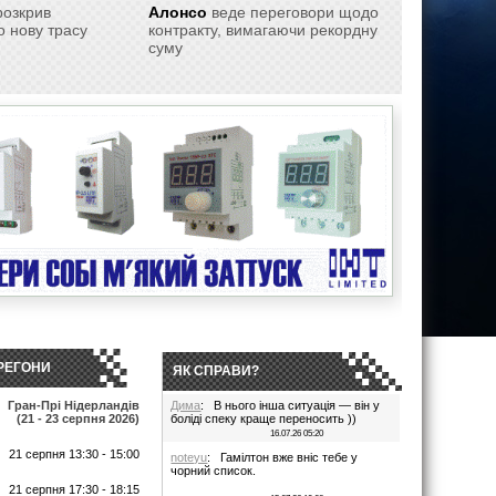
розкрив
Алонсо
веде переговори щодо
 нову трасу
контракту, вимагаючи рекордну
суму
РЕГОНИ
ЯК СПРАВИ?
Гран-Прі Нідерландів
Дима
: В нього інша ситуація — він у
(21 - 23 серпня 2026)
боліді спеку краще переносить ))
16.07.26 05:20
21 серпня 13:30 - 15:00
noteyu
: Гамілтон вже вніс тебе у
чорний список.
т
21 серпня 17:30 - 18:15