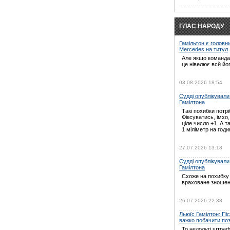
ГЛАС НАРОДУ
Гамільтон є головн
Mercedes на титул
Але якщо команда 
це нівелює всй йо
03.08.2026 18:54
Судді опублікували
Гамілтона
Такі похибки потрі
Фіксуватись, імхо
ціле число +1. А т
1 міліметр на годин
27.07.2026 13:18
Судді опублікували
Гамілтона
Схоже на похибку 
враховане зношен
26.07.2026 22:38
Льюїс Гамілтон: Пі
важко побачити по
То недолугі штраф