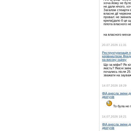
хоча йому не було
не дали нічого, хо
Загалом стюарти в
власне дії червони
провал: не зміни
крила(дало б це щ
пілота власного н
на власного механ
20.07.2026 11:31
Реструктуризація пр
керівництвом Фред
на високу оцінку
Що за міфи? Як кі
якість? Якісні змін
почались після 25
зважати на зауваж
14.07.2026 18:29
ФІА внесла зміни 
двигунів
То була не г
14.07.2026 18:21
ФІА внесла зміни 
двигунів