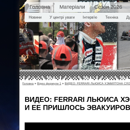
Головна
Матеріали
Сезон 2026
Новини
У центрі уваги
Інтерв'ю
Техніка
Д
Головна
»
Відео формули 1
»
ВИДЕО: FERRARI ЛЬЮИСА ХЭМИЛТОНА СЛ
ВИДЕО: FERRARI ЛЬЮИСА Х
И ЕЕ ПРИШЛОСЬ ЭВАКУИРО