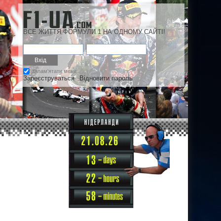
ВСЕ ЖИТТЯ ФОРМУЛИ 1 НА ОДНОМУ САЙТІ!
запам'ятати мене
Зареєструваться
Відновити пароль
13
22
58