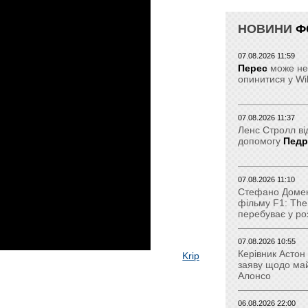
НОВИНИ
Ф
07.08.2026 11:59
Перес
може не
опинитися у Wi
07.08.2026 11:37
Ленс Стролл ві
допомогу
Пед
07.08.2026 11:10
Стефано Домені
фільму F1: The
перебуває у ро
07.08.2026 10:55
Керівник Астон
Krip
заяву щодо ма
Алонсо
06.08.2026 22:00