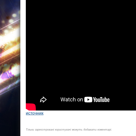
источник
Тільки зареєстровані користувачі можуть додавати коментарі.