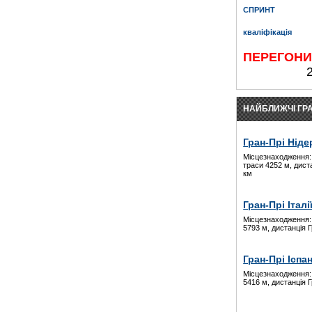
СПРИНТ
кваліфікація
ПЕРЕГОН
НАЙБЛИЖЧІ ГРА
Гран-Прі Ніде
Місцезнаходження:
траси 4252 м, дист
км
Гран-Прі Італі
Місцезнаходження:
5793 м, дистанція 
Гран-Прі Іспан
Місцезнаходження:
5416 м, дистанція 