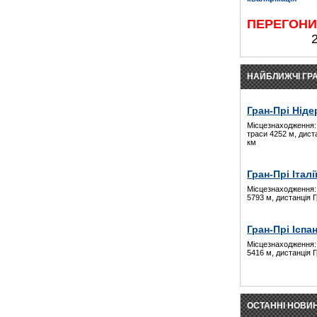
ПЕРЕГОН
НАЙБЛИЖЧІ ГРА
Гран-Прі Ніде
Місцезнаходження:
траси 4252 м, дист
км
Гран-Прі Італі
Місцезнаходження:
5793 м, дистанція 
Гран-Прі Іспан
Місцезнаходження:
5416 м, дистанція 
ОСТАННІ НОВИ