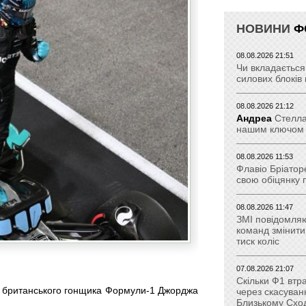
НОВИНИ
Ф
08.08.2026 21:51
Чи вкладається 
силових блоків
08.08.2026 21:12
Андреа
Стелла:
нашим ключом 
08.08.2026 11:53
Флавіо Бріатор
свою обіцянку 
08.08.2026 11:47
ЗМІ повідомля
команд змінит
тиск коліс
07.08.2026 21:07
Скільки Ф1 втр
го британського гонщика Формули-1 Джорджа
через скасуван
Близькому Сход