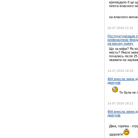
крила(дало б це щ
пілота власного н
на власного механ
20.07.2026 11:31
Реструктуризація пр
керівництвом Фред
на високу оцінку
Що за міфи? Як кі
якість? Якісні змін
почались після 25
зважати на зауваж
14.07.2026 18:29
ФІА внесла зміни 
двигунів
То була не г
14.07.2026 18:21
ФІА внесла зміни 
двигунів
Діма, горілка - отр
здоров'я!