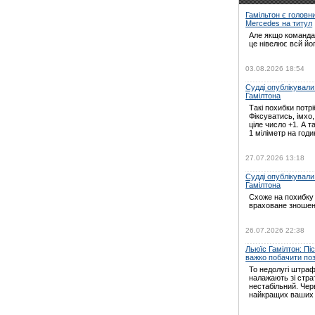
Гамільтон є головн
Mercedes на титул
Але якщо команда 
це нівелює всй йо
03.08.2026 18:54
Судді опублікували
Гамілтона
Такі похибки потрі
Фіксуватись, імхо
ціле число +1. А т
1 міліметр на годин
27.07.2026 13:18
Судді опублікували
Гамілтона
Схоже на похибку 
враховане зношен
26.07.2026 22:38
Льюїс Гамілтон: Пі
важко побачити по
То недолугі штраф
налажають зі страт
нестабільний. Черв
найкращих ваших