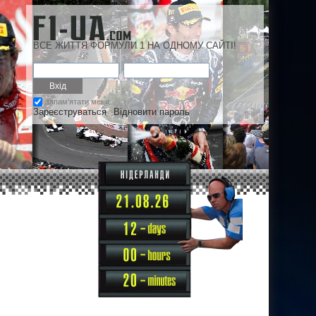
ВСЕ ЖИТТЯ ФОРМУЛИ 1 НА ОДНОМУ САЙТІ!
запам'ятати мене
Зареєструваться
Відновити пароль
12
00
20