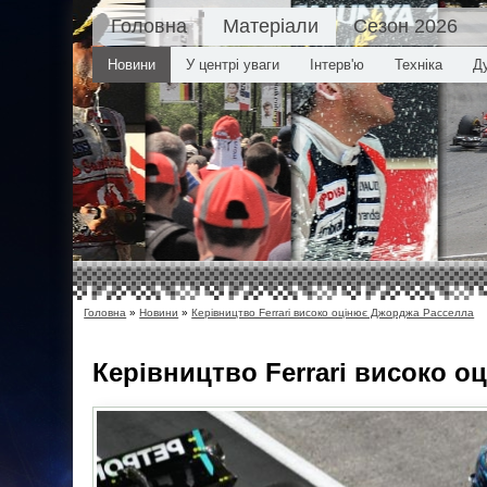
Головна
Матеріали
Сезон 2026
Новини
У центрі уваги
Інтерв'ю
Техніка
Д
Головна
»
Новини
»
Керівництво Ferrari високо оцінює Джорджа Расселла
Керівництво Ferrari високо 