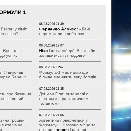
ОРМУЛИ 1
08.08.2026 21:39
Ferrari у ліміт
Фернандо Алонсо:
«Дані
 на сезон?
перемагали в дебатах»
08.08.2026 12:07
 Єдність є
Ніко
Гюлькенберґ: Я хотів би
до успіху
залишитись тут надовго
08.08.2026 11:47
е: Я виконав
Формула-1 має намір ще
перед Renault
більше зменшити вагу болідів
07.08.2026 21:35
ють про бажання
Деймон Гілл: Антонеллі є
и дозволений
пілотом з «фантастичним
талантом»
07.08.2026 21:06
атила грошей
Аргентина повернеться у
ня етапів на
Форумлу-1. Названо місце та
і
рік прове
дення
Гран-прі