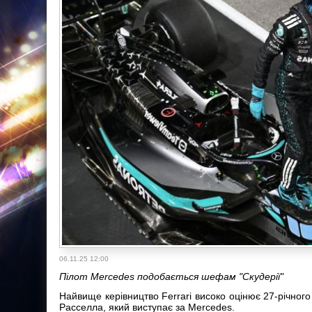
06.11.25 12:00
Пілот Mercedes подобається шефам "Скудерії"
Найвище керівництво Ferrari високо оцінює 27-річно
Расселла, який виступає за Mercedes.