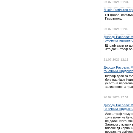
26.07.2026 21:34
Льюїс Гамільтон про
От цікаво, багать
Гамільтону.
25.07.2026 21:09
Джордж Расселл: Мі
гоночним інцидент
Штраф дали за дов
Хто дає штраф бо
21.07.2026 12:11
Джордж Расселл: Мі
гоночним інцидент
Штраф дали за ф
бо в наслідок інц
участь в перегон
залишився на трас
20.07.2026 17:51
Джордж Расселл: Мі
гоночним інцидент
Але штраф чомусь
хоча йому не було
не дали нічого, хо
Загалом стюарти в
власне дії червони
провал: не зміни