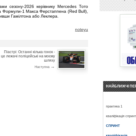
ками сезону-2026 керівнику Mercedes Тото
а Формули-1 Макса Ферстаппена (Red Bull),
нивши Гамілтона або Леклера.
noteyu
Піастрі: Останні кілька гонок -
це лежачі поліцейські на моєму
шляху
→
Наступна
НАЙБЛИЖЧІ ПЕ
практика 1
кваліфікація сприн
СПРИНТ
кваліфікація