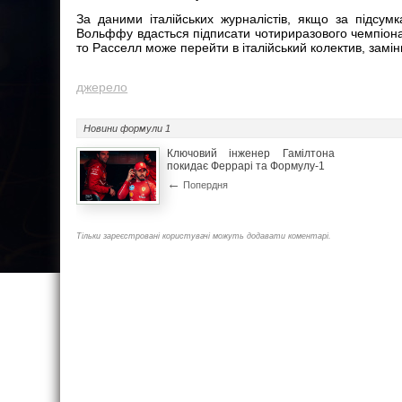
За даними італійських журналістів, якщо за підсум
Вольффу вдасться підписати чотириразового чемпіон
то Расселл може перейти в італійський колектив, замі
джерело
Новини
формули 1
Ключовий інженер Гамілтона
покидає Феррарі та Формулу-1
←
Попердня
Тільки зареєстровані користувачі можуть додавати коментарі.