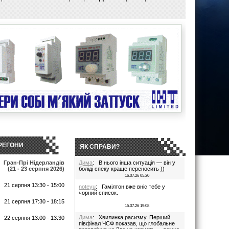
РЕГОНИ
ЯК СПРАВИ?
Гран-Прі Нідерландів
Дима
: В нього інша ситуація — він у
(21 - 23 серпня 2026)
боліді спеку краще переносить ))
16.07.26 05:20
21 серпня 13:30 - 15:00
noteyu
: Гамілтон вже вніс тебе у
чорний список.
т
21 серпня 17:30 - 18:15
15.07.26 19:08
Дима
: Хвилинка расизму. Перший
22 серпня 13:00 - 13:30
півфінал ЧСФ показав, що глобальне