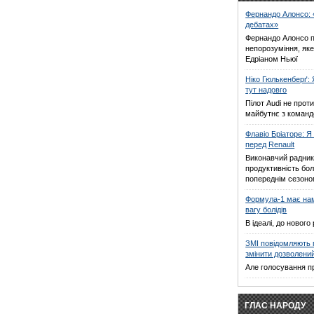
Фернандо Алонсо: 
дебатах»
Фернандо Алонсо 
непорозуміння, яке
Едріаном Ньюї
Ніко Гюлькенберґ: 
тут надовго
Пілот Audi не прот
майбутнє з команд
Флавіо Бріаторе: Я
перед Renault
Виконавчий радник 
продуктивність болі
попереднім сезон
Формула-1 має на
вагу болідів
В ідеалі, до новог
ЗМІ повідомляють 
змінити дозволений
Але голосування п
ГЛАС НАРОДУ