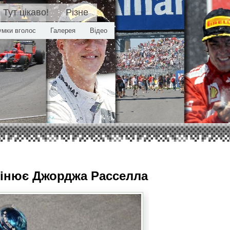
Тут цікаво!
Різне
умки вголос
Галерея
Відео
оцінює Джорджа Расселла