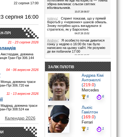
потепління не йде на користь — темна
22 серпня 17:00
збірна викликає сльози світлих
вболівальників.
И
15.07.26 06:57
23 серпня 16:00
noteyu
: Спринт показав, що у прямій
боротьбі у «червоних» шансів обмаль.
Знову потрібно щось вигадувати зі
стратегією, як у Барселоні.
Н-ПРІ
04.07.26 15:52
Andrey
: Я особисто почав дивитися
21 - 23 серпня 2026
гонку у неділю о 16:00 бо так було
рландів
написано на цьому сайті. Не розумію
де ви побачили 17:00
 Амстердам, довжина
01.07.26 19:55
анція Гран-Прі 306.144
Дима
: Іди на..., я не заповнюю ці
поля. В 17:00 була квала, гонка була в
ЗАЛІК ПІЛОТІВ
16:00. Якщо ти не здатен відкрити очі,
04 - 06 вересня 2026
то хто тобі винен?
ї
Андреа Кімі
28.06.26 22:45
Антонеллі
 Монца, довжина траси
maxizh
: Було написано початок в
(
219.0
)
Гран-Прі 306.720 км
17:00. Не трусі. Якщо руко-жоп, то
Mercedes
визнай і сиди тихесенько, вчись якісно
11 - 13 вересня 2026
працювати.
6
6
ії
28.06.26 22:22
 Мадрид, довжина траси
Дима
: То злийся нафіг звідси, початок
Льюіс
Гран-Прі 308.524 км
гонки в 16:00. Все правильно написано
Гамілтон
було.
(
169.0
)
Червоних перехвалили. Що творили їх
Календар 2026
стратеги в Австрії((
Ferrari
28.06.26 20:44
1
1
maxizh
: Знову я повівся на ваш гівно
НИ
сайт! Ну скільки можна? Не пишіть час