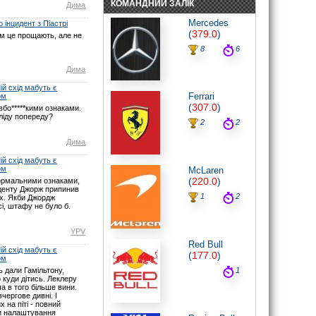
КОМАНДНИЙ ЗАЛІК
Дима
noteyu
: Мабуть Ви не туди глянули? У
Монако початок о 16:00 за Києвом.
Mercedes
 інцидент з Піастрі
Нічого не змінювалось.
(
379.0
)
ом це прощають, але не
07.06.26 17:21
8
6
maxizh
: І знову у вас помилки з
часом початку гонки. По вашим
Дима
помилкам люди пропускають гонку.
Виправте, або взагалі видаліть час,
якщо не можете чітко встановити
й схід мабуть є
Ferrari
годину початку гонок. Другий рік
ом
косячите. Не серйозно.
(
307.0
)
бо*****кими ознаками.
07.06.26 15:22
ліду попереду?
2
2
noteyu
: Тут трансляцій немає.
03.05.26 19:44
Дима
Sweden1984
: Вітаю шановні.
й схід мабуть є
А де тут трансляція? Щось не можу
ом
McLaren
знайти
(
220.0
)
ормальними ознаками,
03.05.26 18:41
иденту Джорж припинив
noteyu
: Тепер головна інтрига:
1
2
ах. Якби Джордж
залишиться Кімі лідером на старті чи,
і, штафу не було б.
як завжди…
03.05.26 14:04
YPV
Дима
: Смішно буде якщо титул
Red Bull
візьме не Джордж, а Кімі.
й схід мабуть є
(
177.0
)
29.03.26 15:37
ом
1
 дали Гамільтону,
noteyu
: Перевантаження 50G відчув
 куди дітись. Леклеру
Берман під час зіткнення з бар'єром,
ча в того більше вини.
повідомив Девід Крофт
чергове дивні. І
29.03.26 09:12
х на піті - повний
ли налаштування
Дима
: Навряд — Рассел ще більше