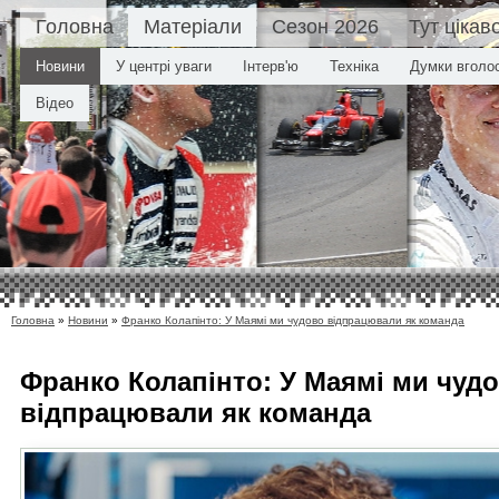
Головна
Матеріали
Сезон 2026
Тут цікав
Новини
У центрі уваги
Інтерв'ю
Техніка
Думки вголо
Відео
Головна
»
Новини
»
Франко Колапінто: У Маямі ми чудово відпрацювали як команда
Франко Колапінто: У Маямі ми чуд
відпрацювали як команда