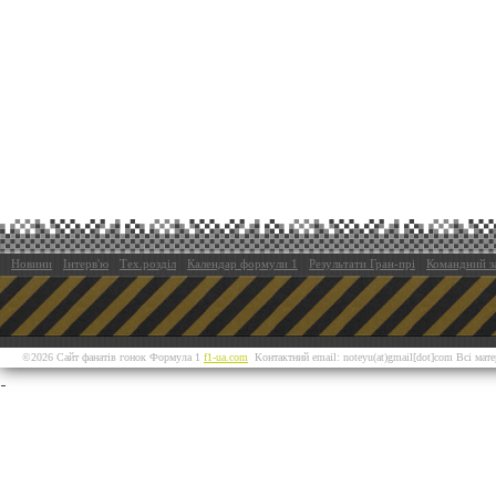
Новини
Інтерв'ю
Тех.розділ
Календар формули 1
Результати Гран-прі
Командний з
©2026 Сайт фанатів гонок Формула 1
f1-ua.com
Контактний email: noteyu(at)gmail[dot]com Всі мат