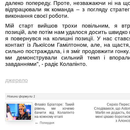
далеко попереду. Проте, незважаючи ні на що
відпрацювали як команда – з погляду стратегії,
виконання своєї роботи.
Мій старт вийшов трохи повільним, я втр
позицій, але потім нам удалося досить швидко в
я повернувся на колишні позиції. У нас став
контакт із Льюїсом Гамілтоном, але, на щаст
сильно постраждала, і я зміг продовжити гонку.
ми демонстрували сильний темп і впорали
завданнями", - радіє Колапінто.
джерело
Новини
формули 1
Флавіо Бріаторе: Такий
Серхіо Перес
рівень ми хочемо
Сподіваюся, що Asto
бачити від Колапінто
Martin не додасть, б
на кожному етапі
мені цікаво боротис
з Алонс
←
Попердня