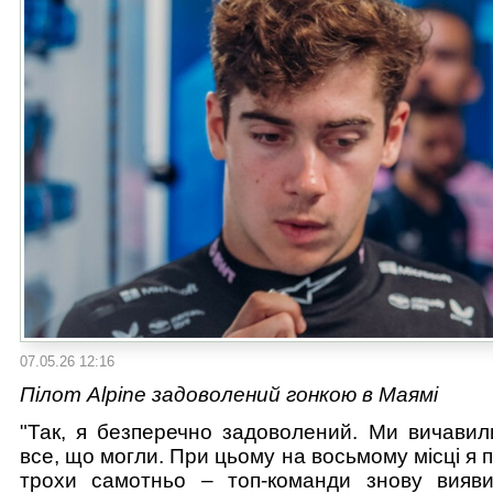
07.05.26 12:16
Пілот Alpine задоволений гонкою в Маямі
"Так, я безперечно задоволений. Ми вичавили
все, що могли. При цьому на восьмому місці я 
трохи самотньо – топ-команди знову вияв