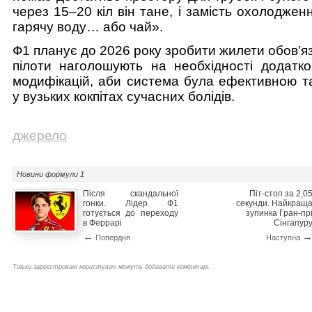
через 15–20 кіл він тане, і замість охолодже
гарячу воду… або чай».
Ф1 планує до 2026 року зробити жилети обов’я
пілоти наголошують на необхідності додатков
модифікацій, аби система була ефективною т
у вузьких кокпітах сучасних болідів.
джерело
Новини
формули 1
Після скандальної
Піт-стоп за 2,0
гонки. Лідер Ф1
секунди. Найкращ
готується до переходу
зупинка Гран-пр
в Феррарі
Сінгапур
←
Попердня
Наступна
Тільки зареєстровані користувачі можуть додавати коментарі.