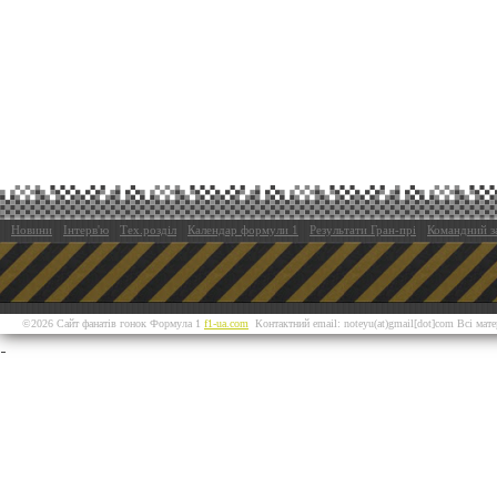
Новини
Інтерв'ю
Тех.розділ
Календар формули 1
Результати Гран-прі
Командний з
©2026 Сайт фанатів гонок Формула 1
f1-ua.com
Контактний email: noteyu(at)gmail[dot]com Всі мат