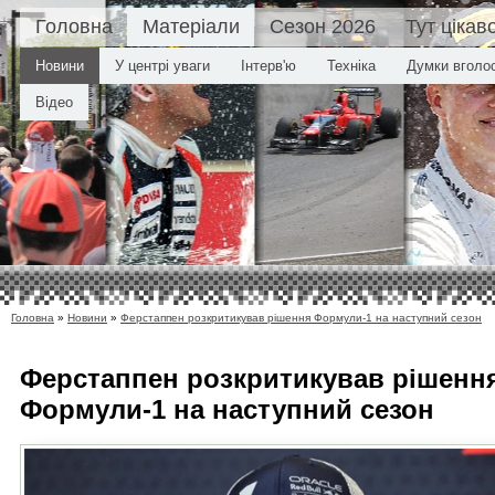
Головна
Матеріали
Сезон 2026
Тут цікав
Новини
У центрі уваги
Інтерв'ю
Техніка
Думки вголо
Відео
Головна
»
Новини
»
Ферстаппен розкритикував рішення Формули-1 на наступний сезон
Ферстаппен розкритикував рішенн
Формули-1 на наступний сезон