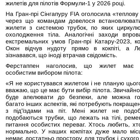
жилетів для пілотів Формули-1 у 2026 році.
На Гран-прі Сінгапуру FIA оголосила «теплову
через що командам довелося встановлювати
жилети з системою трубок, по яких циркул
охолодження тіла. Аналогічні заходи впров
екстремальних умов Гран-прі Катару-2023, к
Окон відчув нудоту прямо в кокпіті, а Л
зізнавався, що іноді втрачав свідомість.
Ферстаппен наголосив, що жилет має 
особистим вибором пілота:
«Я не користувався жилетом і не планую цьог
вважаю, що це має бути вибір пілота. Звичайно
буде апелювати до безпеки, але можна го
багато інших аспектів, які потребують покраще
з під’їздами на піт. Мені жилет не подо
подобаються трубки, що лежать на тілі, реме
питання особистих переваг. Хтось любить, хто
нормально. У наших кокпітах дуже мало міс
немає достатньо простору для трубок і сухого