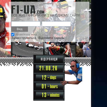
ВСЕ ЖИТТЯ ФОРМУЛИ 1 НА ОДНОМУ САЙТІ!
запам'ятати мене
Зареєструваться
Відновити пароль
12
01
13