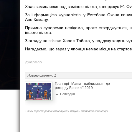
Хаас замислився над заміною пілота, стверджує F1 Ove
За інформацією журналістів, у Естебана Окона вини
Аяо Комацу.
Причина суперечки невідома, проте стверджується,
іншого пілота.
З огляду на зв'язки Хаас з Тойота, у паддоку ходять ч
Нагадаємо, що зараз у японця немає місця на стартові
джерело
Новини
формули 1
Гран-прі Маямі наблизився до
рекорду Бразилії-2019
←
Попердня
Тільки зареєстровані користувачі можуть додавати коментарі.