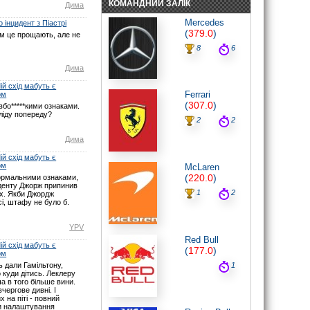
КОМАНДНИЙ ЗАЛІК
Дима
noteyu
: Мабуть Ви не туди глянули? У
Монако початок о 16:00 за Києвом.
Mercedes
 інцидент з Піастрі
Нічого не змінювалось.
(
379.0
)
ом це прощають, але не
07.06.26 17:21
8
6
maxizh
: І знову у вас помилки з
часом початку гонки. По вашим
Дима
помилкам люди пропускають гонку.
Виправте, або взагалі видаліть час,
якщо не можете чітко встановити
й схід мабуть є
Ferrari
годину початку гонок. Другий рік
ом
косячите. Не серйозно.
(
307.0
)
бо*****кими ознаками.
07.06.26 15:22
ліду попереду?
2
2
noteyu
: Тут трансляцій немає.
03.05.26 19:44
Дима
Sweden1984
: Вітаю шановні.
й схід мабуть є
А де тут трансляція? Щось не можу
ом
McLaren
знайти
(
220.0
)
ормальними ознаками,
03.05.26 18:41
иденту Джорж припинив
noteyu
: Тепер головна інтрига:
1
2
ах. Якби Джордж
залишиться Кімі лідером на старті чи,
і, штафу не було б.
як завжди…
03.05.26 14:04
YPV
Дима
: Смішно буде якщо титул
Red Bull
візьме не Джордж, а Кімі.
й схід мабуть є
(
177.0
)
29.03.26 15:37
ом
1
 дали Гамільтону,
noteyu
: Перевантаження 50G відчув
 куди дітись. Леклеру
Берман під час зіткнення з бар'єром,
ча в того більше вини.
повідомив Девід Крофт
чергове дивні. І
29.03.26 09:12
х на піті - повний
ли налаштування
Дима
: Навряд — Рассел ще більше