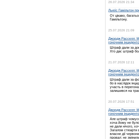
26.07.2026 21:34
Льюїс Гамільтон про
От цікаво, багать
Гамільтону.
25.07.2026 21:09
Джордж Расселл: Мі
гоночним інцидент
Штраф дали за дов
Хто дає штраф бо
21.07.2026 12:11
Джордж Расселл: Мі
гоночним інцидент
Штраф дали за ф
бо в наслідок інц
участь в перегон
залишився на трас
20.07.2026 17:51
Джордж Расселл: Мі
гоночним інцидент
Але штраф чомусь
хоча йому не було
не дали нічого, хо
Загалом стюарти в
власне дії червони
провал: не зміни