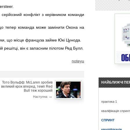
rsteer.
к серйозний конфлікт з керівником команди
 що тепер команда може замінити Окона на
утки, що місце француза займе Юкі Цунода.
й решітці, він є запасним пілотом Ред Булл.
noteyu
НАЙБЛИЖЧІ ПЕ
Тото Вольфф: McLaren зробив
великий крок вперед, темп Red
Bull теж хороший
→
Наступна
практика 1
кваліфікація сприн
СПРИНТ
кваліфікація