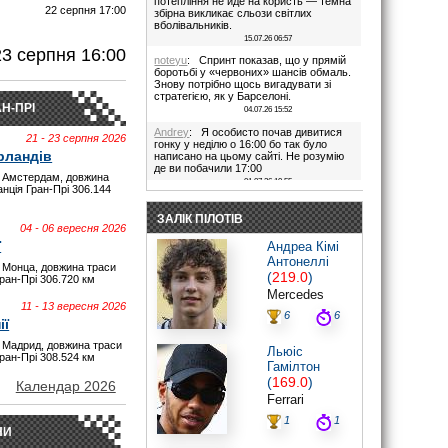
потепління не йде на користь — темна
22 серпня 17:00
збірна викликає сльози світлих
вболівальників.
И
15.07.26 06:57
23 серпня 16:00
noteyu
: Спринт показав, що у прямій
боротьбі у «червоних» шансів обмаль.
Знову потрібно щось вигадувати зі
стратегією, як у Барселоні.
Н-ПРІ
04.07.26 15:52
Andrey
: Я особисто почав дивитися
21 - 23 серпня 2026
гонку у неділю о 16:00 бо так було
рландів
написано на цьому сайті. Не розумію
де ви побачили 17:00
 Амстердам, довжина
01.07.26 19:55
анція Гран-Прі 306.144
Дима
: Іди на..., я не заповнюю ці
поля. В 17:00 була квала, гонка була в
ЗАЛІК ПІЛОТІВ
16:00. Якщо ти не здатен відкрити очі,
04 - 06 вересня 2026
то хто тобі винен?
ї
Андреа Кімі
28.06.26 22:45
Антонеллі
 Монца, довжина траси
maxizh
: Було написано початок в
(
219.0
)
Гран-Прі 306.720 км
17:00. Не трусі. Якщо руко-жоп, то
Mercedes
визнай і сиди тихесенько, вчись якісно
11 - 13 вересня 2026
працювати.
6
6
ії
28.06.26 22:22
 Мадрид, довжина траси
Дима
: То злийся нафіг звідси, початок
Льюіс
Гран-Прі 308.524 км
гонки в 16:00. Все правильно написано
Гамілтон
було.
(
169.0
)
Червоних перехвалили. Що творили їх
Календар 2026
стратеги в Австрії((
Ferrari
28.06.26 20:44
1
1
maxizh
: Знову я повівся на ваш гівно
НИ
сайт! Ну скільки можна? Не пишіть час