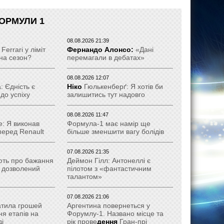
ОРМУЛИ 1
08.08.2026 21:39
Ferrari у ліміт
Фернандо Алонсо:
«Дані
 на сезон?
перемагали в дебатах»
08.08.2026 12:07
 Єдність є
Ніко
Гюлькенберґ: Я хотів би
до успіху
залишитись тут надовго
08.08.2026 11:47
е: Я виконав
Формула-1 має намір ще
перед Renault
більше зменшити вагу болідів
07.08.2026 21:35
ють про бажання
Деймон Гілл: Антонеллі є
и дозволений
пілотом з «фантастичним
талантом»
07.08.2026 21:06
атила грошей
Аргентина повернеться у
ня етапів на
Форумлу-1. Названо місце та
і
рік прове
дення
Гран-прі