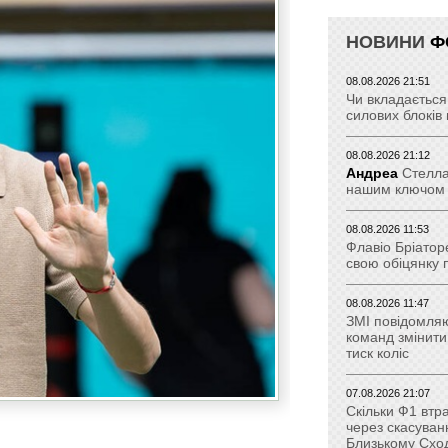
НОВИНИ
Ф
08.08.2026 21:51
Чи вкладається 
силових блоків
08.08.2026 21:12
Андреа
Стелла:
нашим ключом 
08.08.2026 11:53
Флавіо Бріатор
свою обіцянку 
08.08.2026 11:47
ЗМІ повідомля
команд змінит
тиск коліс
07.08.2026 21:07
Скільки Ф1 втр
через скасуван
Близькому Сход