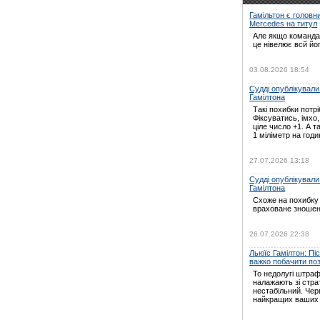
Гамільтон є головн
Mercedes на титул
Але якщо команда 
це нівелює всй йо
03.08.2026 18:54
Судді опублікували
Гамілтона
Такі похибки потрі
Фіксуватись, імхо
ціле число +1. А т
1 міліметр на годин
27.07.2026 13:18
Судді опублікували
Гамілтона
Схоже на похибку 
враховане зношен
26.07.2026 22:38
Льюїс Гамілтон: Пі
важко побачити по
То недолугі штраф
налажають зі страт
нестабільний. Черв
найкращих ваших