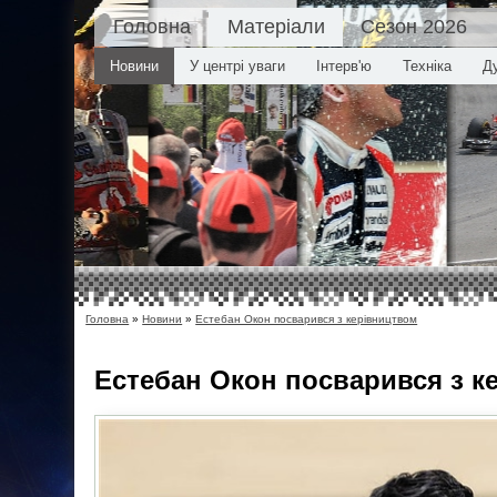
Головна
Матеріали
Сезон 2026
Новини
У центрі уваги
Інтерв'ю
Техніка
Д
Головна
»
Новини
»
Естебан Окон посварився з керівництвом
Естебан Окон посварився з к