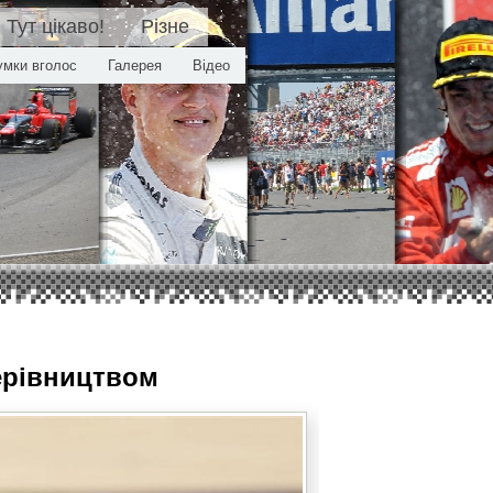
Тут цікаво!
Різне
умки вголос
Галерея
Відео
ерівництвом