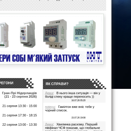
РЕГОНИ
ЯК СПРАВИ?
Гран-Прі Нідерландів
Дима
: В нього інша ситуація — він у
(21 - 23 серпня 2026)
боліді спеку краще переносить ))
16.07.26 05:20
21 серпня 13:30 - 15:00
noteyu
: Гамілтон вже вніс тебе у
чорний список.
т
21 серпня 17:30 - 18:15
15.07.26 19:08
Дима
: Хвилинка расизму. Перший
22 серпня 13:00 - 13:30
півфінал ЧСФ показав, що глобальне