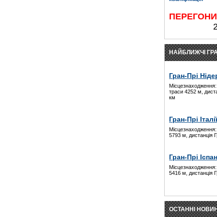
ПЕРЕГОН
НАЙБЛИЖЧІ ГРА
Гран-Прі Ніде
Місцезнаходження:
траси 4252 м, дист
км
Гран-Прі Італі
Місцезнаходження:
5793 м, дистанція 
Гран-Прі Іспан
Місцезнаходження:
5416 м, дистанція 
ОСТАННІ НОВИ