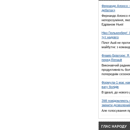
Фернандо Алонсо: 
дебатах»
Фернандо Алонсо 
непорозуміння, яке
Едріаном Ньюї
Ніко Гюлькенберґ: 
тут надовго
Пілот Audi не прот
майбутнє з команд
Флавіо Бріаторе: Я
перед Renault
Виконавчий радник 
продуктивність болі
попереднім сезон
Формула-1 має на
вагу болідів
В ідеалі, до новог
ЗМІ повідомляють 
змінити дозволений
Але голосування п
ГЛАС НАРОДУ