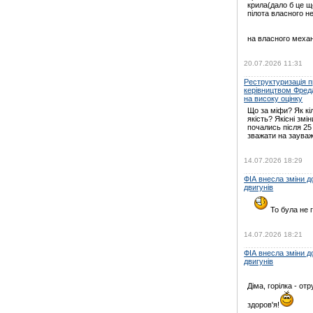
крила(дало б це щ
пілота власного н
на власного механ
20.07.2026 11:31
Реструктуризація пр
керівництвом Фред
на високу оцінку
Що за міфи? Як кі
якість? Якісні змін
почались після 25
зважати на зауваж
14.07.2026 18:29
ФІА внесла зміни 
двигунів
То була не г
14.07.2026 18:21
ФІА внесла зміни 
двигунів
Діма, горілка - отр
здоров'я!