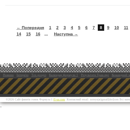
← Попередня
1
2
3
4
5
6
7
8
9
10
11
14
15
16
...
Наступна →
Новини
Інтерв'ю
Тех.розділ
Календар формули 1
Результати Гран-прі
Командний з
©2026 Сайт фанатів гонок Формула 1
f1-ua.com
Контактний email: noteyu(at)gmail[dot]com Всі мат