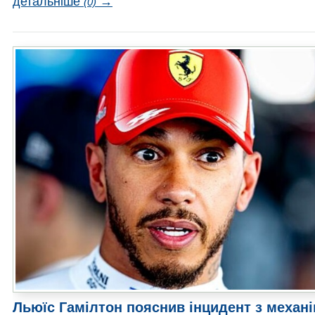
детальніше
→
(0)
Льюїс Гамілтон пояснив інцидент з механ