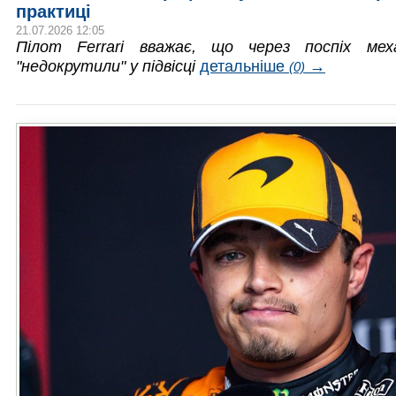
практиці
21.07.2026 12:05
Пілот Ferrari вважає, що через поспіх мех
"недокрутили" у підвісці
детальніше
→
(0)