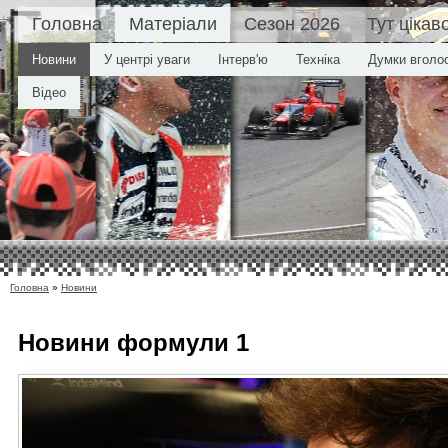
Головна
Матеріали
Сезон 2026
Тут цікав
Новини
У центрі уваги
Інтерв'ю
Техніка
Думки вголо
Відео
Головна
»
Новини
Новини
формули 1