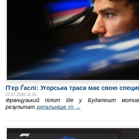
П'єр Ґаслі: Угорська траса має свою специ
22.07.2026 11:15
Французький пілот їде у Будапешт мотив
результат
детальніше
→
(0)