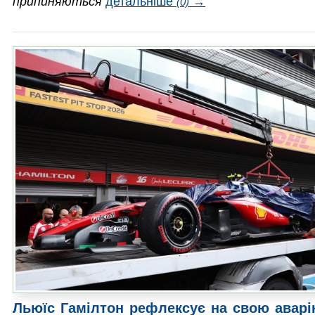
припиняються
детальніше
→
(0)
Льюїс Гамілтон рефлексує на свою аварі