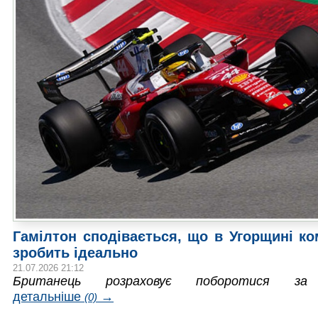
Гамілтон сподівається, що в Угорщині к
зробить ідеально
21.07.2026 21:12
Британець розраховує поборотися за
детальніше
→
(0)