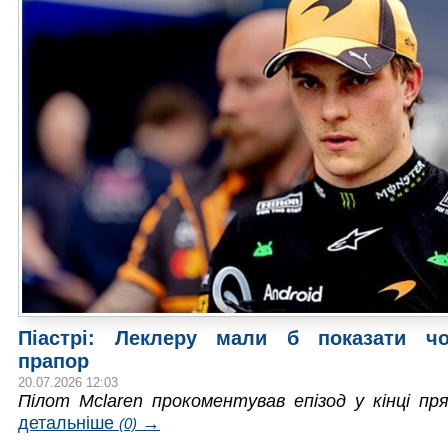
Піастрі: Леклеру мали б показати чо
прапор
20.07.2026 12:03
Пілот Mclaren прокоментував епізод у кінці пр
детальніше
→
(0)