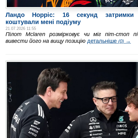
Ландо Норріс: 16 секунд затримки
коштували мені подіуму
21.07.2026 11:55
Пілот Mclaren розмірковує чи міг піт-стоп п
вивести його на вищу позицію
детальніше
→
(0)