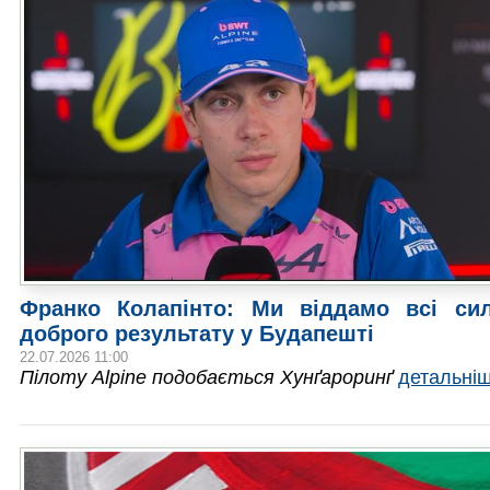
Франко Колапінто: Ми віддамо всі си
доброго результату у Будапешті
22.07.2026 11:00
Пілоту Alpine подобається Хунґароринґ
детальні