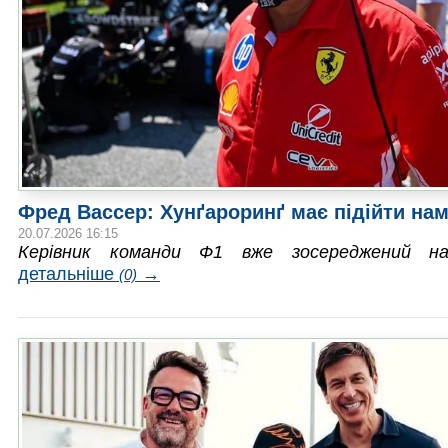
Фред Вассер: Хунґароринґ має підійти на
20.07.2026 16:15
Керівник команди Ф1 вже зосереджений н
детальніше
→
(0)