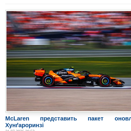
McLaren представить пакет онов
Хунґароринзі