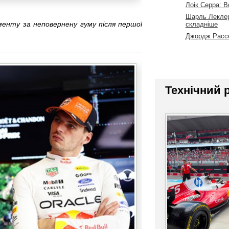
Лоік Серра: В
Шарль Леклер
енту за неповернену гуму після першої
складніше
Джордж Рассе
Технічний 