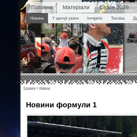
Головна
Матеріали
Сезон 2026
Новини
У центрі уваги
Інтерв'ю
Техніка
Д
Головна
»
Новини
Новини
формули 1