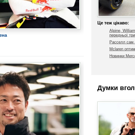
Це теж цікаво:
Alpine, Willia
ена
передньої три
Расселл сам с
Mclaren оптим
Новинки Merc
Думки вгол