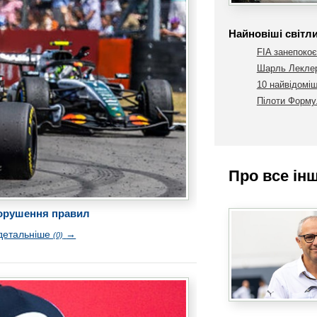
Найновіші світл
FIA занепокоє
Шарль Леклер
10 найвідоміш
Пілоти Формул
Про все ін
 порушення правил
детальніше
→
(0)