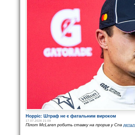
Норріс: Штраф не є фатальним вироком
17.07.2026 21:09
Пілот McLaren робить ставку на прорив у Спа
дета