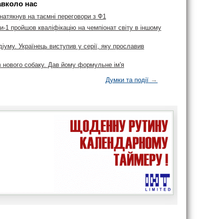
авколо нас
натякнув на таємні переговори з Ф1
-1 пройшов кваліфікацію на чемпіонат світу в іншому
діуму. Українець виступив у серії, яку прославив
в нового собаку. Дав йому формульне ім'я
→
Думки та події