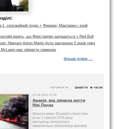
зділі:
1, сенсаційний лідер + Феррарі, Макларен і злий
онтойя вірить, що Ферстаппен залишиться у Red Bull
р: Невдачі Aston Martin було закладено 5 років тому
: McLaren має зберегти гармонію
→
більше думок
сортувати за:
цікавістю
часом
01.08.2026 22:30
Аварія, яка змінила життя
Нікі Лауда
Минуло рівно 50 років з того дня,
коли 1 серпня 1976 року
австрієць потрапив у
смертельно небезпечну вогняну