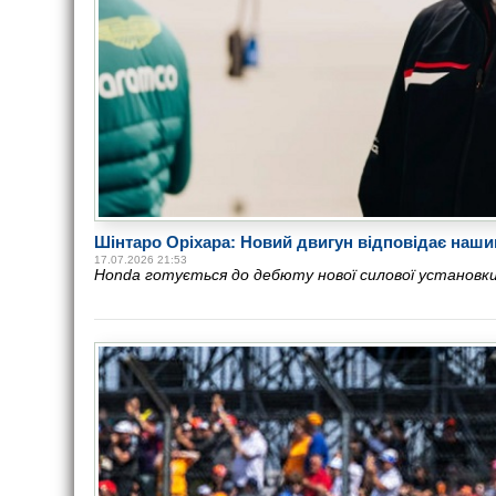
Шінтаро Оріхара: Новий двигун відповідає наш
17.07.2026 21:53
Honda готується до дебюту нової силової установки