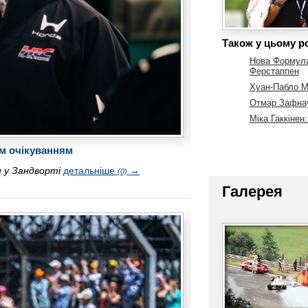
Також у цьому ро
Нова Формула-
Ферстаппен
Хуан-Пабло М
Отмар Зафнауе
Міка Гаккінен
им очікуванням
 у Зандворті
детальніше
→
(0)
Галерея