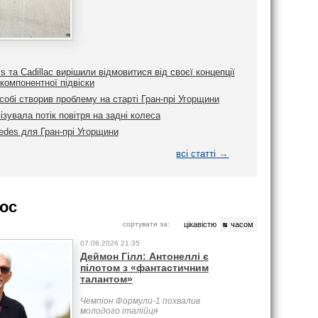
ms та Cadillac вирішили відмовитися від своєї концепції
компонентної підвіски
обі створив проблему на старті Гран-прі Угорщини
ізувала потік повітря на задні колеса
edes для Гран-прі Угорщини
→
всі статті
ос
сортувати за:
цікавістю
часом
07.08.2026 21:35
Деймон Гілл: Антонеллі є
пілотом з «фантастичним
талантом»
Чемпіон Формули-1 похвалив
молодого італійця