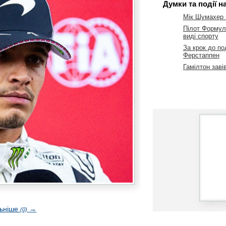
Думки та події н
Мік Шумахер 
Пілот Формули
виді спорту
За крок до по
Ферстаппен
Гамілтон заві
льніше
→
(0)