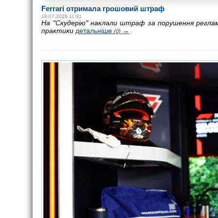
Ferrari отримала грошовий штраф
18.07.2026 11:31
На "Скудерію" наклали штраф за порушення реглам
практики
детальніше
→
(0)