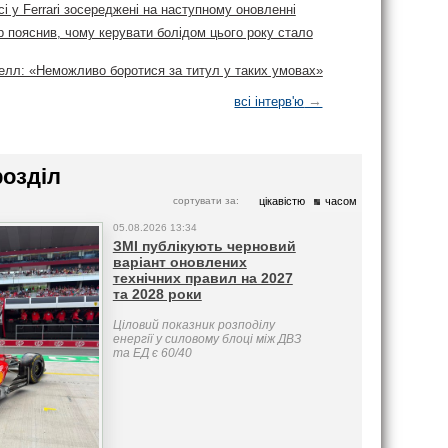
сі у Ferrari зосереджені на наступному оновленні
 пояснив, чому керувати болідом цього року стало
лл: «Неможливо боротися за титул у таких умовах»
→
всі інтерв'ю
розділ
сортувати за:
цікавістю
часом
05.08.2026 13:34
ЗМІ публікують черновий
варіант оновлених
технічних правил на 2027
та 2028 роки
Ціловий показник розподілу
енергії у силовому блоці між ДВЗ
та ЕД є 60/40