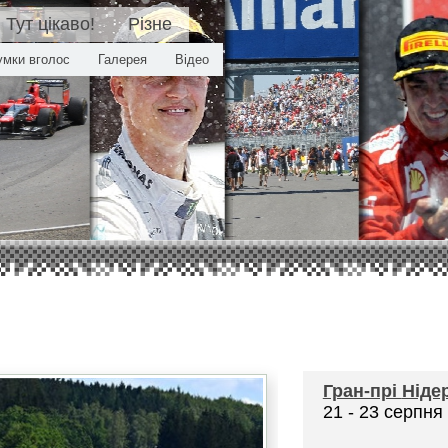
Тут цікаво!
Різне
умки вголос
Галерея
Відео
Гран-прі
Ніде
21 - 23 серпня