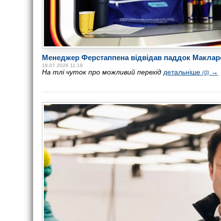
Менеджер Ферстаппена відвідав паддок Маклар
18.07.2026 11:18
На тлі чуток про можливий перехід
детальніше
→
(0)