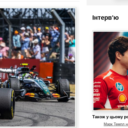
Інтерв'ю
Також у цьому ро
Марк Темпл на