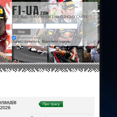
ВСЕ ЖИТТЯ ФОРМУЛИ 1 НА ОДНОМУ САЙТІ!
запам'ятати мене
Зареєструваться
Відновити пароль
рландів
Про трасу
 2026