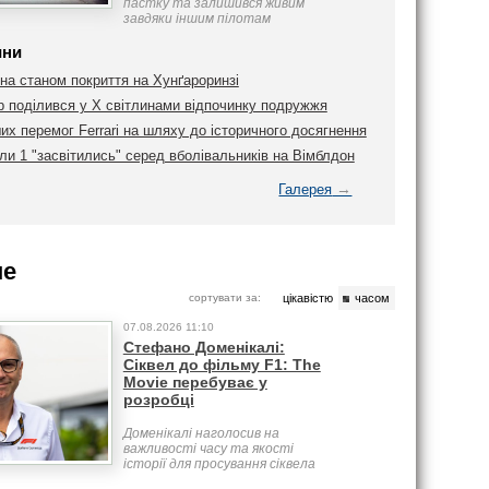
пастку та залишився живим
завдяки іншим пілотам
ини
на станом покриття на Хунґароринзі
 поділився у Х світлинами відпочинку подружжя
их перемог Ferrari на шляху до історичного досягнення
и 1 "засвітились" серед вболівальників на Вімблдон
→
Галерея
ше
сортувати за:
цікавістю
часом
07.08.2026 11:10
Стефано Доменікалі:
Сіквел до фільму F1: The
Movie перебуває у
розробці
Доменікалі наголосив на
важливості часу та якості
історії для просування сіквела