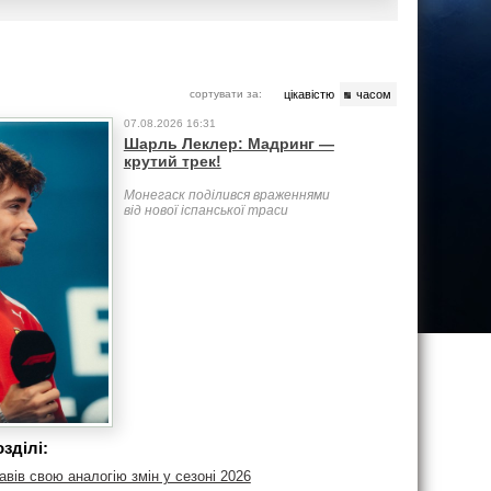
сортувати за:
цікавістю
часом
07.08.2026 16:31
Шарль Леклер: Мадринг —
крутий трек!
Монегаск поділився враженнями
від нової іспанської траси
зділі:
вів свою аналогію змін у сезоні 2026