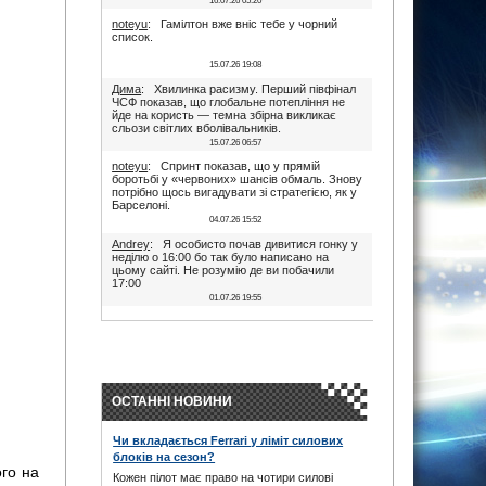
16.07.26 05:20
noteyu
: Гамілтон вже вніс тебе у чорний
список.
15.07.26 19:08
Дима
: Хвилинка расизму. Перший півфінал
ЧСФ показав, що глобальне потепління не
йде на користь — темна збірна викликає
сльози світлих вболівальників.
15.07.26 06:57
noteyu
: Спринт показав, що у прямій
боротьбі у «червоних» шансів обмаль. Знову
потрібно щось вигадувати зі стратегією, як у
Барселоні.
04.07.26 15:52
Andrey
: Я особисто почав дивитися гонку у
неділю о 16:00 бо так було написано на
цьому сайті. Не розумію де ви побачили
17:00
01.07.26 19:55
Дима
: Іди на..., я не заповнюю ці поля. В
17:00 була квала, гонка була в 16:00. Якщо
ти не здатен відкрити очі, то хто тобі винен?
28.06.26 22:45
maxizh
: Було написано початок в 17:00. Не
трусі. Якщо руко-жоп, то визнай і сиди
ОСТАННІ НОВИНИ
тихесенько, вчись якісно працювати.
28.06.26 22:22
Чи вкладається Ferrari у ліміт силових
Дима
: То злийся нафіг звідси, початок гонки
блоків на сезон?
в 16:00. Все правильно написано було.
ого на
Червоних перехвалили. Що творили їх
Кожен пілот має право на чотири силові