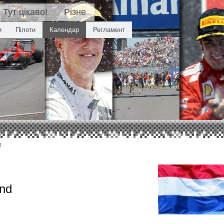
Тут цікаво!
Різне
и
Пілоти
Календар
Регламент
в
and