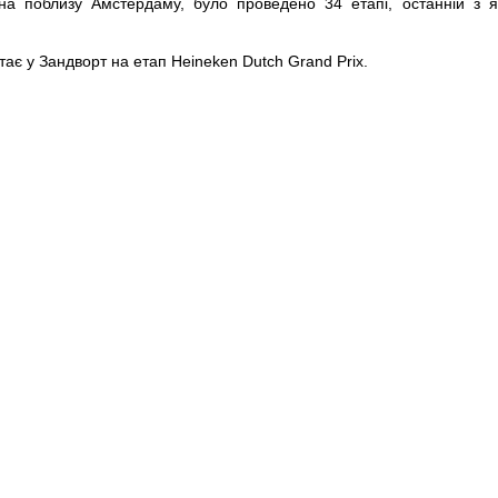
на поблизу Амстердаму, було проведено 34 етапі, останній з я
тає у Зандворт на етап Heineken Dutch Grand Prix.