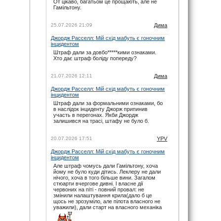
От цікаво, багатьом це прощають, але не
07.06.26 17:21
Гамільтону.
maxizh
: І знову у вас помилки з часом
початку гонки. По вашим помилкам люди
пропускають гонку. Виправте, або взагалі
25.07.2026 21:09
Дима
видаліть час, якщо не можете чітко
встановити годину початку гонок. Другий рік
Джордж Расселл: Мій схід мабуть є гоночним
косячите. Не серйозно.
інцидентом
07.06.26 15:22
Штраф дали за довбо*****кими ознаками.
Хто дає штраф боліду попереду?
noteyu
: Тут трансляцій немає.
03.05.26 19:44
21.07.2026 12:11
Дима
Sweden1984
: Вітаю шановні.
А де тут трансляція? Щось не можу знайти
Джордж Расселл: Мій схід мабуть є гоночним
03.05.26 18:41
інцидентом
noteyu
: Тепер головна інтрига: залишиться
Штраф дали за формальними ознаками, бо
Кімі лідером на старті чи, як завжди…
в наслідок інциденту Джорж припинив
03.05.26 14:04
участь в перегонах. Якби Джордж
залишився на трасі, штафу не було б.
Дима
: Смішно буде якщо титул візьме не
Джордж, а Кімі.
29.03.26 15:37
20.07.2026 17:51
YPV
noteyu
: Перевантаження 50G відчув Берман
Джордж Расселл: Мій схід мабуть є гоночним
під час зіткнення з бар'єром, повідомив Девід
інцидентом
Крофт
Але штраф чомусь дали Гамільтону, хоча
29.03.26 09:12
йому не було куди дітись. Леклеру не дали
Дима
: Навряд — Рассел ще більше програв
нічого, хоча в того більше вини. Загалом
на старті. Червоні дуже гарно стартують.
стюарти вчергове дивні. І власне дії
червоних на піті - повний провал: не
15.03.26 15:43
змінили налаштування крила(дало б це
noteyu
: Мерси у своїй лізі. Був би Кімі
щось не зрозуміло, але пілота власного не
досвідченіший, то взагалі не було би шансів в
уважили), дали старт на власного механіка
інших
14.03.26 06:08