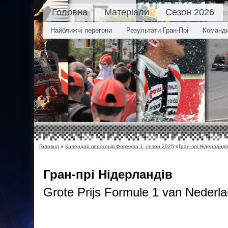
Головна
Матеріали
Сезон 2026
Найближчі перегони
Результати Гран-Прі
Команд
Головна
»
Календар перегонів Формула 1, сезон 2025
»
Гран-прі Нідерланді
Гран-прі Нідерландів
Grote Prijs Formule 1 van Nederl