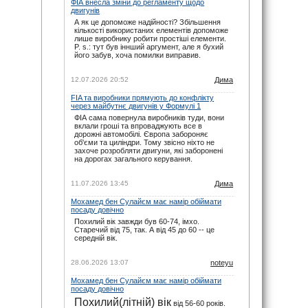
ФІА внесла зміни до регламенту щодо
noteyu
: maxizh, сорі, прикро звісно. Але
двигунів
календар додається ще навесні. І буває так,
що під час сезону на офіційному сайті
А як це допоможе надійності? Збільшення
вносяться зміни вже в ході сезону. Не за
кількості використаних елементів допоможе
всім вдається слідкувати.
лише виробнику робити простіші елементи.
P. s.: тут був іннший аргумент, але я бухий
29.11.25 22:02
його забув, хоча помилки виправив.
maxizh
: Вже другий раз пропускаю змагання
бо орієнтувався на помилковий час який
пише на цьому сайті. Виправляйтесь, або
12.07.2026 20:52
Дима
взагалі приберіть час початку змагань!
FIA та виробники прямують до конфлікту
29.11.25 17:02
через майбутнє двигунів у Формулі 1
ФІА сама повернула виробників туди, вони
вклали гроші та впроваджують все в
дорожні автомобілі. Європа забороняє
об'єми та циліндри. Тому звісно ніхто не
захоче розробляти двигуни, які заборонені
на дорогах загального керування.
11.07.2026 13:45
Дима
Мохамед бен Сулайєм має намір обіймати
посаду довічно
Похилий вік завжди був 60-74, імхо.
Старечий від 75, так. А від 45 до 60 -- це
середній вік.
28.06.2026 13:07
noteyu
Мохамед бен Сулайєм має намір обіймати
посаду довічно
Похилий(літній) вік
від 56-60 років.