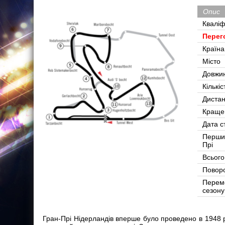
Опис
Кваліф
Перег
Країна
Місто
Довжи
Кількіс
Дистан
Краще
Дата с
Перши
Прі
Всього
Поворо
Перем
сезону
Гран-Прі Нідерландів вперше було проведено в 1948 ро