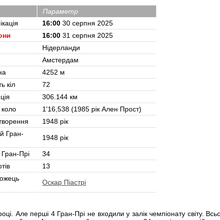
Параметр
ікація
16:00
30 серпня 2025
они
16:00
31 серпня 2025
Нідерланди
Амстердам
на
4252 м
ть кіл
72
ція
306.144 км
 коло
1'16,538 (1985 рік Ален Прост)
творення
1948 рік
й Гран-
1948 рік
 Гран-Прі
34
тів
13
ожець
Оскар Піастрі
ці. Але перші 4 Гран-Прі не входили у залік чемпіонату світу. Всь