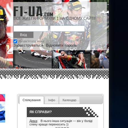
ВСЕ ЖИТТЯ ФОРМУЛИ 1 НА ОДНОМУ САЙТІ!
запам'ятати мене
Зареєструваться
Відновити пароль
Спілкування
Інфо
Календар
ЯК СПРАВИ?
Дима
: В нього інша ситуація — він у боліді
спеку краще переносить ))