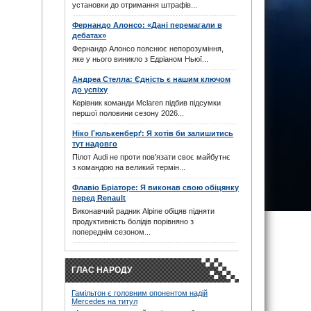
стратеги в Австрії((
установки до отримання штрафів...
28.06.26 20:44
Фернандо Алонсо: «Дані перемагали в
maxizh
: Знову я повівся на ваш гівно сайт!
Ну скільки можна? Не пишіть час гонки якщо
дебатах»
у вас криві руки і ви не можете виправити,
Фернандо Алонсо пояснює непорозуміння,
щоб писало вірний початок!
яке у нього виникло з Едріаном Ньюї...
28.06.26 16:40
noteyu
: Вітаю! Як з'ясувалось, подвійні були
Андреа Стелла: Єдність є нашим ключом
не одразу.
до успіху
28.06.26 12:58
Керівник команди Mclaren підбив підсумки
Andrey
: Всіх Вітаю. Хтось знає правила
першої половини сезону 2026...
подвійних жовтих що зміниля?
27.06.26 18:12
Ніко Гюлькенберґ: Я хотів би залишитись
Дима
: Схоже вона літає лише по ближніх
тут надовго
містах і Криму, поки не дістає.
Пілот Audi не проти пов'язати своє майбутнє
20.06.26 12:10
з командою на великий термін...
noteyu
: Ще б балістики до дронів додати…
20.06.26 11:31
Флавіо Бріаторе: Я виконав свою обіцянку
перед Renault
Дима
: Вітаю всіх з одним дроном на маскву.
Касетний мабуть )))
Виконавчий радник Alpine обіцяв підняти
Чекаєм коли їх буде багато.
продуктивність болідів порівняно з
18.06.26 18:08
попереднім сезоном...
noteyu
: Хто ж його прикриє, це ж пам'ятка!
(с)
Велкам, з поверненням!
16.06.26 17:57
ГЛАС НАРОДУ
Silverstone95
: Цей сайт досі активний?? Я в
шоці, випадково натрапив
Гамільтон є головним опонентом надій
Mercedes на титул
Стільки ностальгії, дсь у 2010 році це був