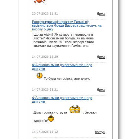
.
Дима
: Червоним варто потратити декілька
мільйонів на Ханну Шмітц. Провтикати 2 вск
— треба вміти. Цілком могли боротись поруч
20.07.2026 11:31
Дима
з мерсами, а так 2 половину просто
докатали. Хем в гонці має більший темп,
Реструктуризація проєкту Ferrari під
жаль його Леклер на початку відтіснив і
керівництвом Фреда Вассера заслуговує на
довелось знову обганяти інших.
високу оцінку
08.03.26 07:26
Що за міфи? Як кількість переросла в
Дима
якість? Якісні зміни боліда, як на мене,
: Піастрі — це…
почались після 25 - коли Ферарі стали
08.03.26 06:29
зважати на зауваження Гамільтона.
Дима
: Феррарі відмінно стартують,
особливо Хем. Але стратеги їх — ****я.
14.07.2026 18:29
Дима
08.03.26 06:28
noteyu
: Про це Брандл Крофту сказав, але
ФІА внесла зміни до регламенту щодо
не дуже впевнено.
двигунів
07.03.26 19:03
То була не горілка, але дякую
Дима
: Я, схоже, не почув цього. Прикро.
07.03.26 12:51
noteyu
14.07.2026 18:21
: Льюїс жалівся на батарею з другого
Дима
сегменту. Ніби вона не віддавала всю
потужність.
ФІА внесла зміни до регламенту щодо
двигунів
07.03.26 08:46
Дима
: Червоні знову здулись? В 3 на мідіумі
рвали, а з софтом не пішло. Ще й незрозумілі
Діма, горілка - отрута
. Бережи
проблеми в 2 у Льюіса.
07.03.26 08:23
здоров'я!
noteyu
: У маків класична вада лідера —
уникати ризику за всяку ціну.
14.07.2026 11:12
noteyu
30.11.25 19:44