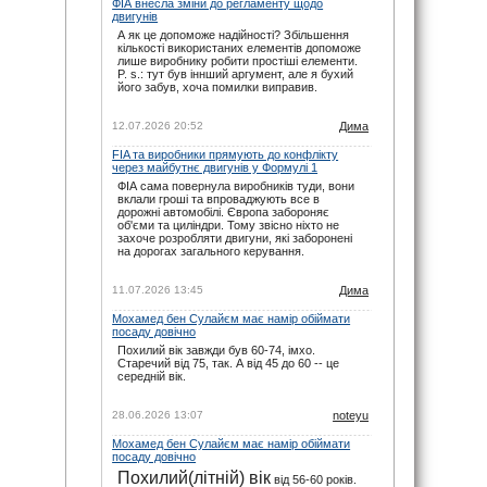
ФІА внесла зміни до регламенту щодо
noteyu
: maxizh, сорі, прикро звісно. Але
двигунів
календар додається ще навесні. І буває так,
що під час сезону на офіційному сайті
А як це допоможе надійності? Збільшення
вносяться зміни вже в ході сезону. Не за
кількості використаних елементів допоможе
всім вдається слідкувати.
лише виробнику робити простіші елементи.
P. s.: тут був іннший аргумент, але я бухий
29.11.25 22:02
його забув, хоча помилки виправив.
maxizh
: Вже другий раз пропускаю змагання
бо орієнтувався на помилковий час який
пише на цьому сайті. Виправляйтесь, або
12.07.2026 20:52
Дима
взагалі приберіть час початку змагань!
FIA та виробники прямують до конфлікту
29.11.25 17:02
через майбутнє двигунів у Формулі 1
ФІА сама повернула виробників туди, вони
вклали гроші та впроваджують все в
дорожні автомобілі. Європа забороняє
об'єми та циліндри. Тому звісно ніхто не
захоче розробляти двигуни, які заборонені
на дорогах загального керування.
11.07.2026 13:45
Дима
Мохамед бен Сулайєм має намір обіймати
посаду довічно
Похилий вік завжди був 60-74, імхо.
Старечий від 75, так. А від 45 до 60 -- це
середній вік.
28.06.2026 13:07
noteyu
Мохамед бен Сулайєм має намір обіймати
посаду довічно
Похилий(літній) вік
від 56-60 років.