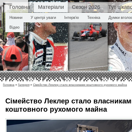
Головна
Матеріали
Сезон 2026
Тут цікав
Новини
У центрі уваги
Інтерв'ю
Техніка
Думки вголо
Відео
Головна
»
Галерея
»
Сімейство Леклер стало власниками коштовного рухомого майна
Сімейство Леклер стало власникам
коштовного рухомого майна