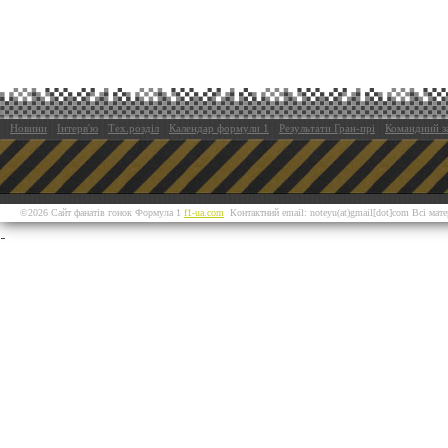
Новини
Інтерв'ю
Тех.розділ
Календар формули 1
Результати Гран-прі
Командний з
©2026 Сайт фанатів гонок Формула 1
f1-ua.com
Контактний email: noteyu(at)gmail[dot]com Всі мат