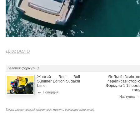
джерело
Галерея
формули 1
Жовтий Red Bull
Як Льюїс Гамілто
Summer Edition Sudachi
переписав історі
Lime.
Формули-1 19 рокі
том
←
Попердня
Наступна
Тільки зареєстровані користувачі можуть додавати коментарі.