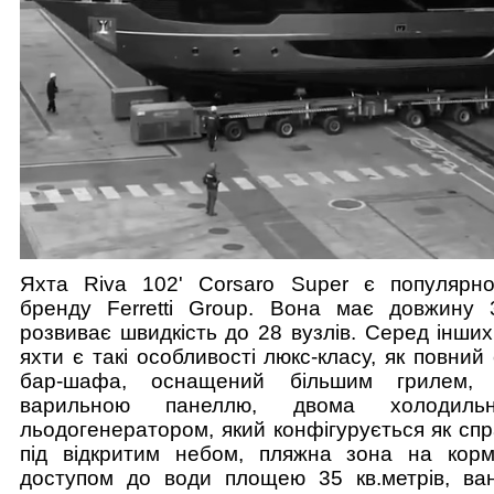
Яхта Riva 102' Corsaro Super є популярн
бренду Ferretti Group. Вона має довжину
розвиває швидкість до 28 вузлів. Серед інших
яхти є такі особливості люкс-класу, як повний
бар-шафа, оснащений більшим грилем, і
варильною панеллю, двома холодиль
льодогенератором, який конфігурується як сп
під відкритим небом, пляжна зона на кор
доступом до води площею 35 кв.метрів, ван