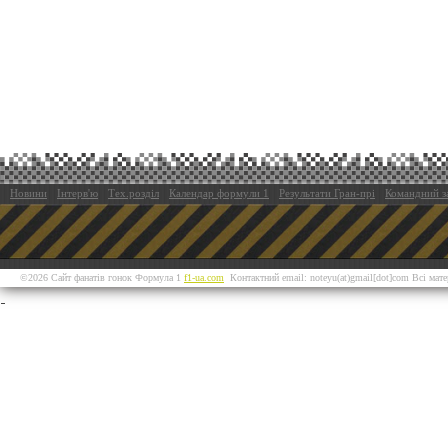
Новини
Інтерв'ю
Тех.розділ
Календар формули 1
Результати Гран-прі
Командний з
©2026 Сайт фанатів гонок Формула 1
f1-ua.com
Контактний email: noteyu(at)gmail[dot]com Всі мат