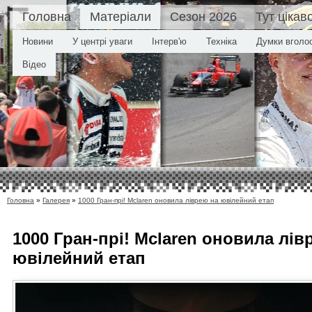
Головна
Матеріали
Сезон 2026
Тут цікав
Новини
У центрі уваги
Інтерв'ю
Техніка
Думки вголо
Відео
Головна
»
Галерея
»
1000 Гран-прі! Mclaren оновила ліврею на ювілейний етап
1000 Гран-прі! Mclaren оновила лів
ювілейний етап