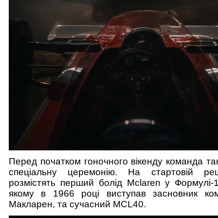
Перед початком гоночного вікенду команда та
спеціальну церемонію. На стартовій реш
розмістять перший болід Mclaren у Формулі-
якому в 1966 році виступав засновник ко
Макларен, та сучасний MCL40.