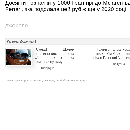
Досягти позначки у 1000 Гран-прі до Mclaren 
Ferrari, яка подолала цей рубіж ще у 2020 році.
джерело
Галерея
формули 1
Рекорд! Шолом
Гамілтон влаштува
легендарного пілота
шоу з Кім Кардаш'я
Ф1 продано за
після Гран-прі Монак
семизначну суму
Наступна
←
Попердня
Тільки зареєстровані користувачі можуть додавати коментарі.