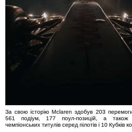
За свою історію Mclaren здобув 203 перемоги
561 подіум, 177 поул-позицій, а також
чемпіонських титулів серед пілотів і 10 Кубків к