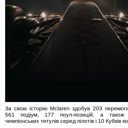
За свою історію Mclaren здобув 203 перемоги
561 подіум, 177 поул-позицій, а також
чемпіонських титулів серед пілотів і 10 Кубків к