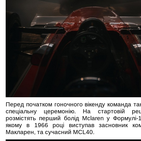
Перед початком гоночного вікенду команда та
спеціальну церемонію. На стартовій реш
розмістять перший болід Mclaren у Формулі-
якому в 1966 році виступав засновник ко
Макларен, та сучасний MCL40.