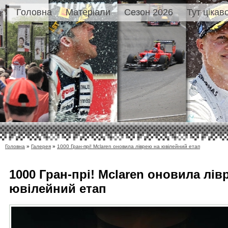
Головна
Матеріали
Сезон 2026
Тут цікав
Головна
»
Галерея
»
1000 Гран-прі! Mclaren оновила ліврею на ювілейний етап
1000 Гран-прі! Mclaren оновила лів
ювілейний етап