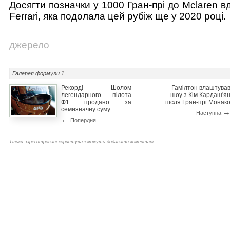
Досягти позначки у 1000 Гран-прі до Mclaren 
Ferrari, яка подолала цей рубіж ще у 2020 році.
джерело
Галерея
формули 1
Рекорд! Шолом
Гамілтон влаштува
легендарного пілота
шоу з Кім Кардаш'я
Ф1 продано за
після Гран-прі Монак
семизначну суму
Наступна
←
Попердня
Тільки зареєстровані користувачі можуть додавати коментарі.