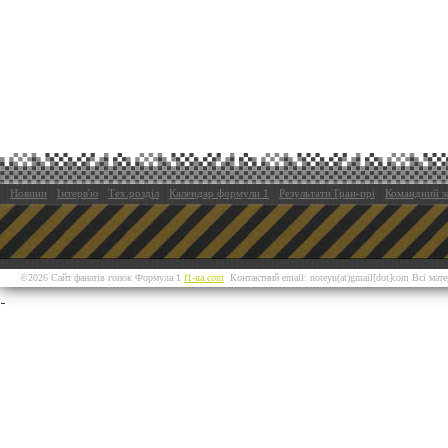
Новини
Інтерв'ю
Тех.розділ
Календар формули 1
Результати Гран-прі
Командний з
©2026 Сайт фанатів гонок Формула 1
f1-ua.com
Контактний email: noteyu(at)gmail[dot]com Всі мат