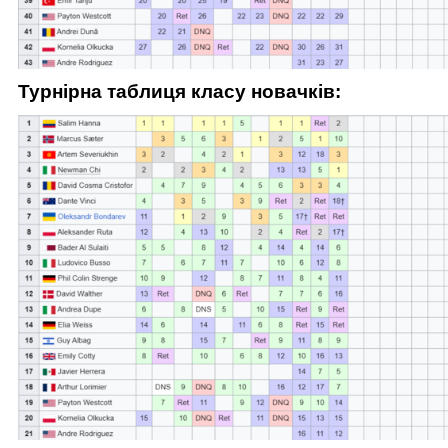
Турнірна таблиця класу новачків: