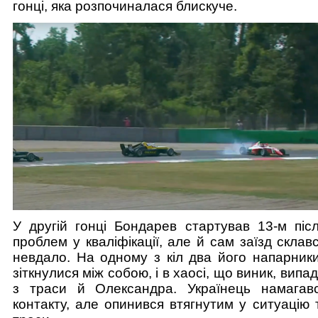
гонці, яка розпочиналася блискуче.
У другій гонці Бондарев стартував 13-м післ
проблем у кваліфікації, але й сам заїзд склав
невдало. На одному з кіл два його напарники
зіткнулися між собою, і в хаосі, що виник, вип
з траси й Олександра. Українець намагав
контакту, але опинився втягнутим у ситуацію т