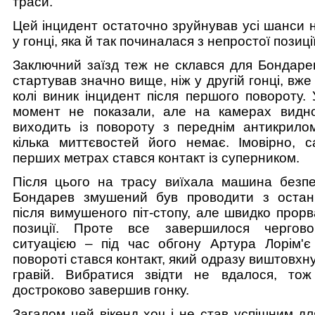
траси.
Цей інцидент остаточно зруйнував усі шанси 
у гонці, яка й так починалася з непростої позиції
Заключний заїзд теж не склався для Бондарев
стартував значно вище, ніж у другій гонці, вж
колі виник інцидент після першого повороту. 
момент не показали, але на камерах видн
виходить із повороту з переднім антикрило
кілька миттєвостей його немає. Імовірно, 
перших метрах стався контакт із суперником.
Після цього на трасу виїхала машина безпе
Бондарев змушений був проводити з остан
після вимушеного піт-стопу, але швидко прорв
позиції. Проте все завершилося чергов
ситуацією – під час обгону Артура Лорім'
повороті стався контакт, який одразу виштовхну
гравій. Вибратися звідти не вдалося, то
достроково завершив гонку.
Загалом цей вікенд хоч і не став успішним дл