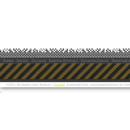
Новини
Інтерв'ю
Тех.розділ
Календар формули 1
Результати Гран-прі
Командний з
©2026 Сайт фанатів гонок Формула 1
f1-ua.com
Контактний email: noteyu(at)gmail[dot]com Всі мат