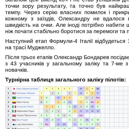
точки зору результату, та точно був найкра
темпу. Через серію власних помилок і прикр
кожному з заїздів, Олександру не вдалося 
швидкість на очки. Але іноді потрібно набити
ніж почати стабільно боротися за перемоги та 
Наступний етап Формули-4 Італії відбудеться
на трасі Муджелло.
Після трьох етапів Олександр Бондарев посідає
з 43 учасників у загальному заліку та 7-ме з
новачків.
Турнірна таблиця загального заліку пілотів: