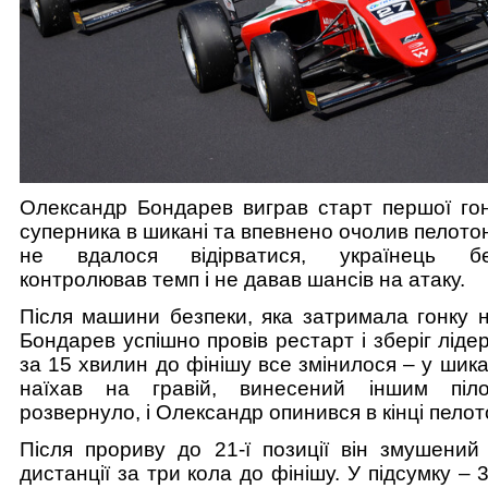
Олександр Бондарев виграв старт першої гон
суперника в шикані та впевнено очолив пелото
не вдалося відірватися, українець бе
контролював темп і не давав шансів на атаку.
Після машини безпеки, яка затримала гонку н
Бондарев успішно провів рестарт і зберіг ліде
за 15 хвилин до фінішу все змінилося – у шикан
наїхав на гравій, винесений іншим піло
розвернуло, і Олександр опинився в кінці пелот
Після прориву до 21-ї позиції він змушений 
дистанції за три кола до фінішу. У підсумку – 