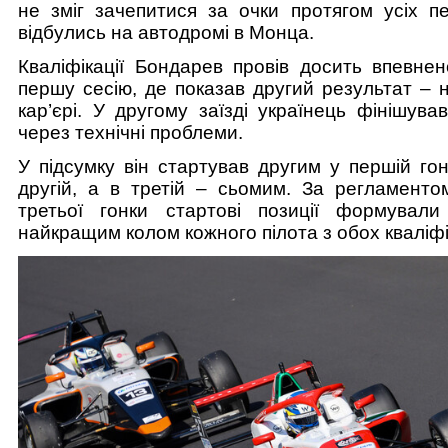
не зміг зачепитися за очки протягом усіх пе
відбулись на автодромі в Монца.
Кваліфікації Бондарев провів досить впевнен
першу сесію, де показав другий результат – 
кар’єрі. У другому заїзді українець фінішув
через технічні проблеми.
У підсумку він стартував другим у першій гон
другій, а в третій – сьомим. За регламенто
третьої гонки стартові позиції формувал
найкращим колом кожного пілота з обох кваліфі