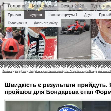
Головна
Матеріали
Сезон 2026
Тут цікав
Правила
Флуділка
Фанати формули 1
Друзі
Про сай
Голосування
Допомога сайту
Головна
»
Флуділка
»
Швидкість є результати прийдуть. Як пройшов для Бондарева етап 
Швидкість є результати прийдуть. 
пройшов для Бондарева етап Форм