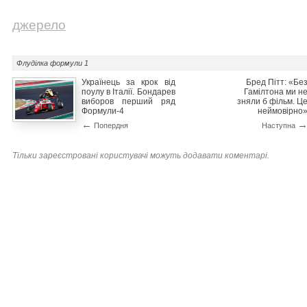
джерело
Флуділка
формули 1
Українець за крок від
Бред Пітт: «Бе
поулу в Італії. Бондарев
Гамілтона ми н
виборов перший ряд
зняли б фільм. Ц
Формули-4
неймовірно
←
Попердня
Наступна
Тільки зареєстровані користувачі можуть додавати коментарі.