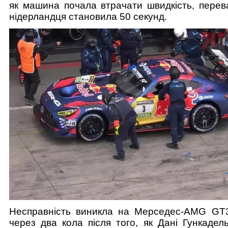
як машина почала втрачати швидкість, перев
нідерландця становила 50 секунд.
Несправність виникла на Мерседес-AMG G
через два кола після того, як Дані Гункадел