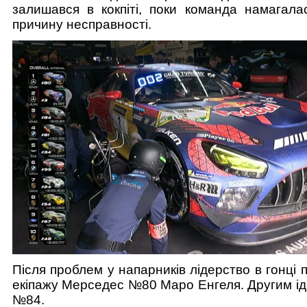
залишався в кокпіті, поки команда намагалас
причину несправності.
Після проблем у напарників лідерство в гонці
екіпажу Мерседес №80 Маро Енгеля. Другим ід
№84.