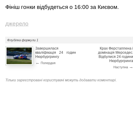
Фініш гонки відбудеться о 16:00 за Києвом.
джерело
Флуділка
формули 1
Завершилася
Крах Ферстаппена 
кваліфікація 24 годин
домінація Мерседес
Нюрбургрингу
Відбулися 24 годин
Нюрбургринг
←
Попердня
Наступна
Тільки зареєстровані користувачі можуть додавати коментарі.