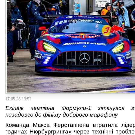
17.05.26 13:52
Екіпаж чемпіона Формули-1 зіткнувся 
незадовго до фінішу добового марафону
Команда Макса Ферстаппена втратила ліде
годинах Нюрбургринга» через технічні пробле