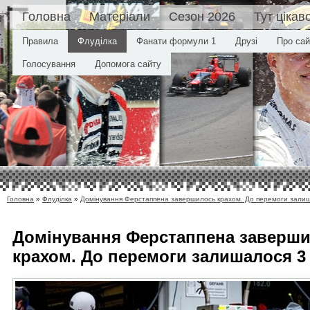
Головна
Матеріали
Сезон 2026
Тут цікав
Правила
Флуділка
Фанати формули 1
Друзі
Про сай
Голосування
Допомога сайту
Головна
»
Флуділка
»
Домінування Ферстаппена завершилось крахом. До перемоги залиш
Домінування Ферстаппена заверш
крахом. До перемоги залишалося 3