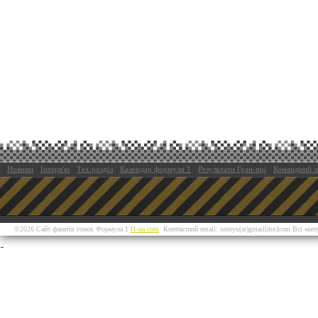
Новини
Інтерв'ю
Тех.розділ
Календар формули 1
Результати Гран-прі
Командний з
©2026 Сайт фанатів гонок Формула 1
f1-ua.com
Контактний email: noteyu(at)gmail[dot]com Всі мат