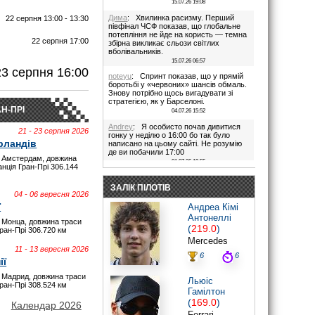
15.07.26 19:08
Дима
: Хвилинка расизму. Перший
22 серпня 13:00 - 13:30
півфінал ЧСФ показав, що глобальне
потепління не йде на користь — темна
22 серпня 17:00
збірна викликає сльози світлих
вболівальників.
И
15.07.26 06:57
23 серпня 16:00
noteyu
: Спринт показав, що у прямій
боротьбі у «червоних» шансів обмаль.
Знову потрібно щось вигадувати зі
стратегією, як у Барселоні.
Н-ПРІ
04.07.26 15:52
Andrey
: Я особисто почав дивитися
21 - 23 серпня 2026
гонку у неділю о 16:00 бо так було
рландів
написано на цьому сайті. Не розумію
де ви побачили 17:00
 Амстердам, довжина
01.07.26 19:55
анція Гран-Прі 306.144
Дима
: Іди на..., я не заповнюю ці
поля. В 17:00 була квала, гонка була в
ЗАЛІК ПІЛОТІВ
16:00. Якщо ти не здатен відкрити очі,
04 - 06 вересня 2026
то хто тобі винен?
ї
Андреа Кімі
28.06.26 22:45
Антонеллі
 Монца, довжина траси
maxizh
: Було написано початок в
(
219.0
)
Гран-Прі 306.720 км
17:00. Не трусі. Якщо руко-жоп, то
Mercedes
визнай і сиди тихесенько, вчись якісно
11 - 13 вересня 2026
працювати.
6
6
ії
28.06.26 22:22
 Мадрид, довжина траси
Дима
: То злийся нафіг звідси, початок
Льюіс
Гран-Прі 308.524 км
гонки в 16:00. Все правильно написано
Гамілтон
було.
(
169.0
)
Червоних перехвалили. Що творили їх
Календар 2026
стратеги в Австрії((
Ferrari