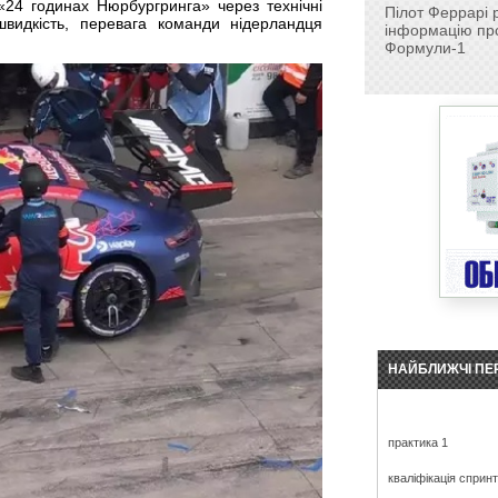
24 годинах Нюрбургринга» через технічні
Пілот Феррарі 
видкість, перевага команди нідерландця
інформацію про
Формули-1
НАЙБЛИЖЧІ ПЕ
практика 1
кваліфікація сприн