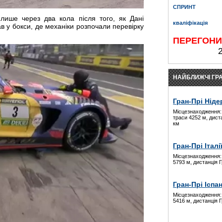
СПРИНТ
ше через два кола після того, як Дані
кваліфікація
в у бокси, де механіки розпочали перевірку
ПЕРЕГОН
НАЙБЛИЖЧІ ГРА
Гран-Прі Ніде
Місцезнаходження:
траси 4252 м, дист
км
Гран-Прі Італі
Місцезнаходження:
5793 м, дистанція 
Гран-Прі Іспан
Місцезнаходження:
5416 м, дистанція 