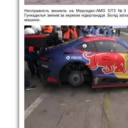
Несправність виникла на Мерседес-AMG GT3 №3 ли
Гункаделья змінив за кермом нідерландця. Болід заїха
машини.