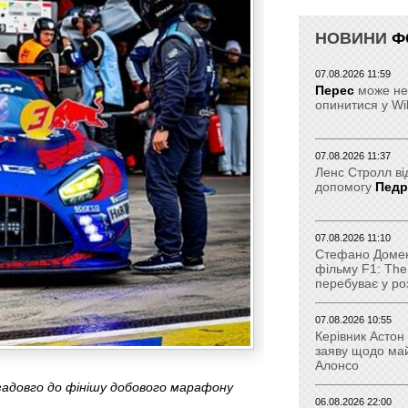
НОВИНИ
Ф
07.08.2026 11:59
Перес
може не
опинитися у Wi
07.08.2026 11:37
Ленс Стролл ві
допомогу
Пед
07.08.2026 11:10
Стефано Домені
фільму F1: The
перебуває у ро
07.08.2026 10:55
Керівник Астон
заяву щодо ма
Алонсо
задовго до фінішу добового марафону
06.08.2026 22:00