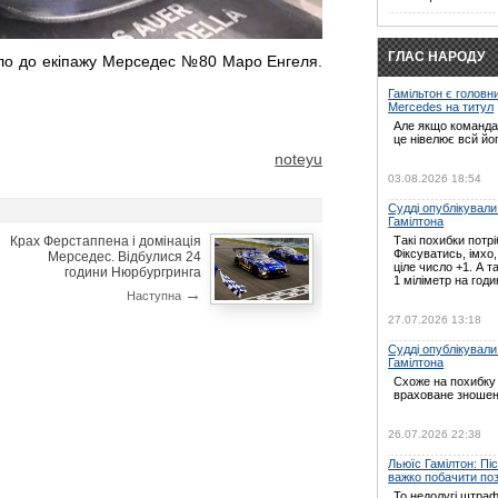
ГЛАС НАРОДУ
йшло до екіпажу Мерседес №80 Маро Енгеля.
Гамільтон є головн
Mercedes на титул
Але якщо команда 
це нівелює всй йо
noteyu
03.08.2026 18:54
Судді опублікували
Гамілтона
Крах Ферстаппена і домінація
Такі похибки потрі
Фіксуватись, імхо
Мерседес. Відбулися 24
ціле число +1. А т
години Нюрбургринга
1 міліметр на годин
→
Наступна
27.07.2026 13:18
Судді опублікували
Гамілтона
Схоже на похибку 
враховане зношен
26.07.2026 22:38
Льюїс Гамілтон: Пі
важко побачити по
То недолугі штраф