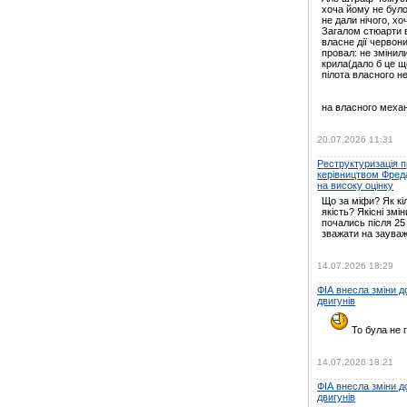
хоча йому не було
не дали нічого, хо
Загалом стюарти в
власне дії червони
провал: не зміни
крила(дало б це щ
пілота власного н
на власного механ
20.07.2026 11:31
Реструктуризація пр
керівництвом Фред
на високу оцінку
Що за міфи? Як кі
якість? Якісні змін
почались після 25
зважати на зауваж
14.07.2026 18:29
ФІА внесла зміни 
двигунів
То була не г
14.07.2026 18:21
ФІА внесла зміни 
двигунів