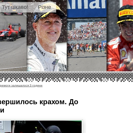
Тут цікаво!
Різне
еремоги залишалося 3 години
вершилось крахом. До
ни