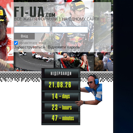
ВСЕ ЖИТТЯ ФОРМУЛИ 1 НА ОДНОМУ САЙТІ!
запам'ятати мене
Зареєструваться
Відновити пароль
14
23
47