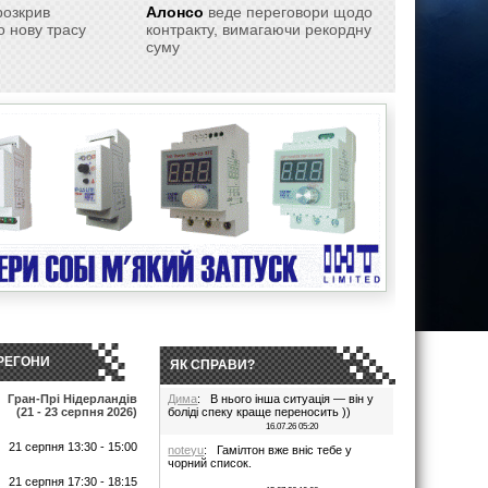
розкрив
Алонсо
веде переговори щодо
 нову трасу
контракту, вимагаючи рекордну
суму
РЕГОНИ
ЯК СПРАВИ?
Гран-Прі Нідерландів
Дима
: В нього інша ситуація — він у
(21 - 23 серпня 2026)
боліді спеку краще переносить ))
16.07.26 05:20
21 серпня 13:30 - 15:00
noteyu
: Гамілтон вже вніс тебе у
чорний список.
т
21 серпня 17:30 - 18:15