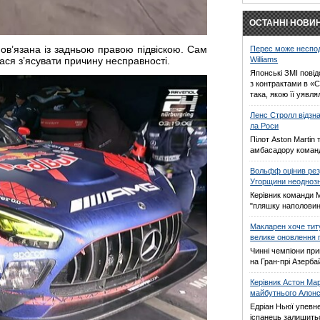
ОСТАННІ НОВИ
в’язана із задньою правою підвіскою. Сам
Перес може неспод
Williams
ася з’ясувати причину несправності.
Японські ЗМІ пові
з контрактами в «C
така, якою її уявля
Ленс Стролл відзн
ла Роси
Пілот Aston Martin
амбасадору коман
Вольфф оцінив рез
Угорщини неодноз
Керівник команди 
"пляшку наполови
Макларен хоче тит
велике оновлення 
Чинні чемпіони при
на Гран-прі Азерб
Керівник Астон Ма
майбутнього Алон
Едріан Ньюї упевн
іспанець залишить