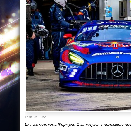
17.05.26 13:52
Екіпаж чемпіона Формули-1 зіткнувся з поломкою не