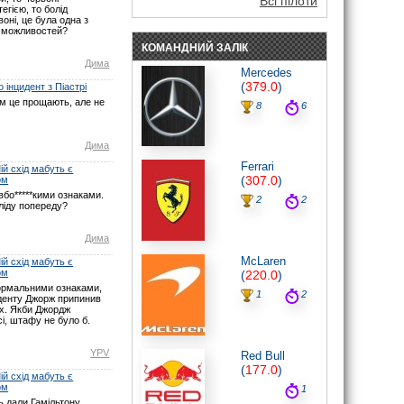
Всі пілоти
егією, то болід
noteyu
: Судячи з усього, чемпіонат
оні, це була одна з
пройде «в одні ворота».
 можливостей?
07.06.26 19:30
КОМАНДНИЙ ЗАЛІК
noteyu
: Мабуть Ви не туди глянули? У
Дима
Монако початок о 16:00 за Києвом.
Mercedes
Нічого не змінювалось.
(
379.0
)
 інцидент з Піастрі
07.06.26 17:21
ом це прощають, але не
8
6
maxizh
: І знову у вас помилки з
часом початку гонки. По вашим
помилкам люди пропускають гонку.
Виправте, або взагалі видаліть час,
Дима
якщо не можете чітко встановити
Ferrari
годину початку гонок. Другий рік
й схід мабуть є
косячите. Не серйозно.
(
307.0
)
ом
07.06.26 15:22
бо*****кими ознаками.
2
2
ліду попереду?
noteyu
: Тут трансляцій немає.
03.05.26 19:44
Дима
Sweden1984
: Вітаю шановні.
А де тут трансляція? Щось не можу
McLaren
й схід мабуть є
знайти
ом
(
220.0
)
03.05.26 18:41
ормальними ознаками,
noteyu
: Тепер головна інтрига:
1
2
иденту Джорж припинив
залишиться Кімі лідером на старті чи,
ах. Якби Джордж
як завжди…
і, штафу не було б.
03.05.26 14:04
Дима
: Смішно буде якщо титул
YPV
Red Bull
візьме не Джордж, а Кімі.
(
177.0
)
29.03.26 15:37
й схід мабуть є
ом
1
noteyu
: Перевантаження 50G відчув
Берман під час зіткнення з бар'єром,
 дали Гамільтону,