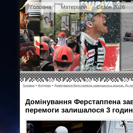
Головна
Матеріали
Сезон 2026
Головна
»
Флуділка
»
Домінування Ферстаппена завершилось крахом. До п
Домінування Ферстаппена за
перемоги залишалося 3 годи