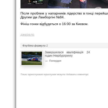
Після проблем у напарників лідерство в гонці пере
Другим іде Ламборгіні №84.
Фініш гонки відбудеться о 16:00 за Києвом.
джерело
Флуділка
формули 1
Завершилася кваліфікація 24
годин Нюрбургрингу
←
Попердня
Тільки зареєстровані користувачі можуть додавати коментарі.