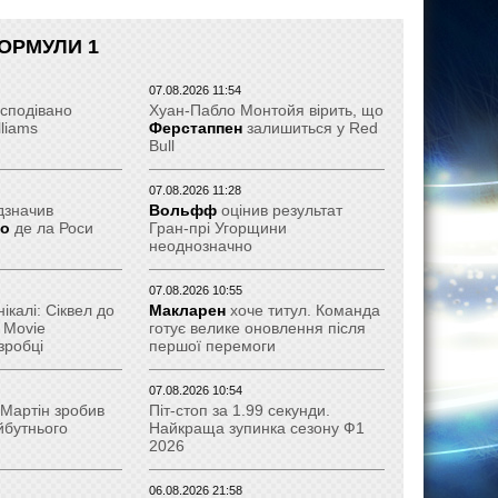
ОРМУЛИ 1
07.08.2026 11:54
сподівано
Хуан-Пабло Монтойя вірить, що
lliams
Ферстаппен
залишиться у Red
Bull
07.08.2026 11:28
дзначив
Вольфф
оцінив результат
ро
де ла Роси
Гран-прі Угорщини
неоднозначно
07.08.2026 10:55
калі: Сіквел до
Макларен
хоче титул. Команда
 Movie
готує велике оновлення після
зробці
першої перемоги
07.08.2026 10:54
 Мартін зробив
Піт-стоп за 1.99 секунди.
йбутнього
Найкраща зупинка сезону Ф1
2026
06.08.2026 21:58