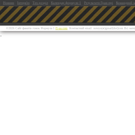
Новини
Інтерв'ю
Тех.розділ
Календар формули 1
Результати Гран-прі
Командний з
©2026 Сайт фанатів гонок Формула 1
f1-ua.com
Контактний email: noteyu(at)gmail[dot]com Всі мат