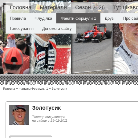
Головна
Матеріали
Сезон 2026
Тут цікав
Правила
Флуділка
Фанати формули 1
Друзі
Про сай
Голосування
Допомога сайту
Головна
»
Фанаты Формулы 1
»
Золотусик
Золотусик
Тестер симулятора
на сайте с 25-02-2011