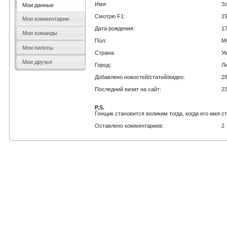
Имя:
З
Мои данные
Смотрю F1:
1
Мои комментарии
Дата рождения:
1
Мои команды
Пол:
М
Мои пилоты
Страна:
У
Мои друзья
Город:
Л
Добавлено новостей/статей/видео:
2
Последний визит на сайт:
2
P.S.
Гонщик становится великим тогда, когда его имя 
Оставлено комментариев:
2