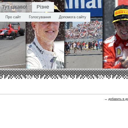
Тут цікаво!
Різне
Про сайт
Голосування
Допомога сайту
→
добавить в д