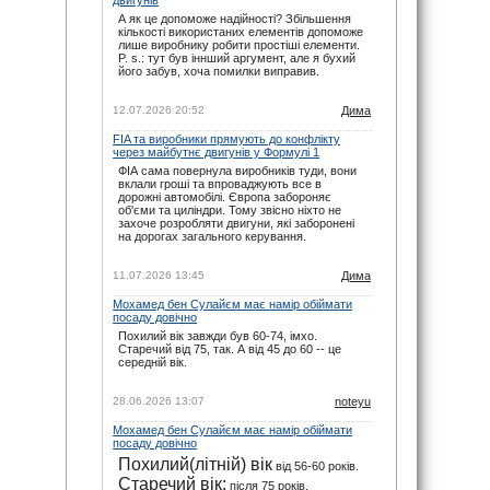
noteyu
: maxizh, сорі, прикро звісно. Але
А як це допоможе надійності? Збільшення
календар додається ще навесні. І буває так,
кількості використаних елементів допоможе
що під час сезону на офіційному сайті
лише виробнику робити простіші елементи.
вносяться зміни вже в ході сезону. Не за
P. s.: тут був іннший аргумент, але я бухий
всім вдається слідкувати.
його забув, хоча помилки виправив.
29.11.25 22:02
maxizh
: Вже другий раз пропускаю змагання
12.07.2026 20:52
Дима
бо орієнтувався на помилковий час який
пише на цьому сайті. Виправляйтесь, або
взагалі приберіть час початку змагань!
FIA та виробники прямують до конфлікту
через майбутнє двигунів у Формулі 1
29.11.25 17:02
ФІА сама повернула виробників туди, вони
вклали гроші та впроваджують все в
дорожні автомобілі. Європа забороняє
об'єми та циліндри. Тому звісно ніхто не
захоче розробляти двигуни, які заборонені
на дорогах загального керування.
11.07.2026 13:45
Дима
Мохамед бен Сулайєм має намір обіймати
посаду довічно
Похилий вік завжди був 60-74, імхо.
Старечий від 75, так. А від 45 до 60 -- це
середній вік.
28.06.2026 13:07
noteyu
Мохамед бен Сулайєм має намір обіймати
посаду довічно
Похилий(літній) вік
від 56-60 років.
Старечий вік:
після 75 років.