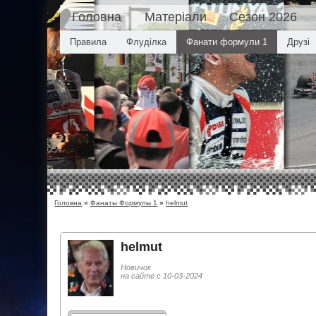
Головна
Матеріали
Сезон 2026
Правила
Флуділка
Фанати формули 1
Друзі
Головна
»
Фанаты Формулы 1
»
helmut
helmut
Новичок
на сайте с 10-03-2024