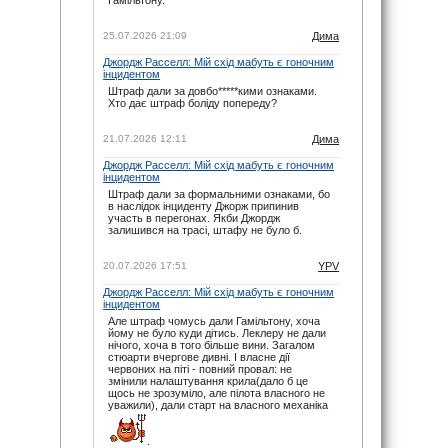
07.06.26 17:21
maxizh
: І знову у вас помилки з часом
початку гонки. По вашим помилкам люди
25.07.2026 21:09
Дима
пропускають гонку. Виправте, або взагалі
видаліть час, якщо не можете чітко
Джордж Расселл: Мій схід мабуть є гоночним
встановити годину початку гонок. Другий рік
інцидентом
косячите. Не серйозно.
Штраф дали за довбо*****кими ознаками.
07.06.26 15:22
Хто дає штраф боліду попереду?
noteyu
: Тут трансляцій немає.
03.05.26 19:44
21.07.2026 12:11
Дима
Sweden1984
: Вітаю шановні.
Джордж Расселл: Мій схід мабуть є гоночним
А де тут трансляція? Щось не можу знайти
інцидентом
03.05.26 18:41
Штраф дали за формальними ознаками, бо
noteyu
: Тепер головна інтрига: залишиться
в наслідок інциденту Джорж припинив
Кімі лідером на старті чи, як завжди…
участь в перегонах. Якби Джордж
03.05.26 14:04
залишився на трасі, штафу не було б.
Дима
: Смішно буде якщо титул візьме не
Джордж, а Кімі.
20.07.2026 17:51
YPV
29.03.26 15:37
Джордж Расселл: Мій схід мабуть є гоночним
noteyu
: Перевантаження 50G відчув Берман
інцидентом
під час зіткнення з бар'єром, повідомив Девід
Крофт
Але штраф чомусь дали Гамільтону, хоча
йому не було куди дітись. Леклеру не дали
29.03.26 09:12
нічого, хоча в того більше вини. Загалом
Дима
стюарти вчергове дивні. І власне дії
: Навряд — Рассел ще більше програв
на старті. Червоні дуже гарно стартують.
червоних на піті - повний провал: не
змінили налаштування крила(дало б це
15.03.26 15:43
щось не зрозуміло, але пілота власного не
noteyu
: Мерси у своїй лізі. Був би Кімі
уважили), дали старт на власного механіка
досвідченіший, то взагалі не було би шансів в
інших
.
14.03.26 06:08