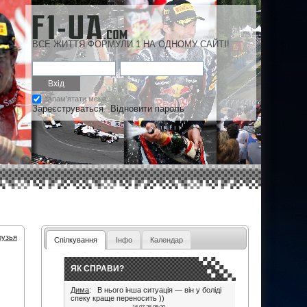
ВСЕ ЖИТТЯ ФОРМУЛИ 1 НА ОДНОМУ САЙТІ!
запам'ятати мене
Зареєструваться
Відновити пароль
рузья
Спілкування
Інфо
Календар
ЯК СПРАВИ?
Дима
: В нього інша ситуація — він у боліді
спеку краще переносить ))