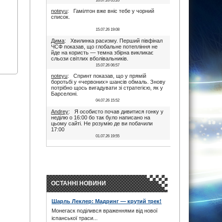
16.07.26 05:20
noteyu
: Гамілтон вже вніс тебе у чорний
список.
15.07.26 19:08
Дима
: Хвилинка расизму. Перший півфінал
ЧСФ показав, що глобальне потепління не
йде на користь — темна збірна викликає
сльози світлих вболівальників.
15.07.26 06:57
noteyu
: Спринт показав, що у прямій
боротьбі у «червоних» шансів обмаль. Знову
потрібно щось вигадувати зі стратегією, як у
Барселоні.
04.07.26 15:52
Andrey
: Я особисто почав дивитися гонку у
неділю о 16:00 бо так було написано на
цьому сайті. Не розумію де ви побачили
17:00
01.07.26 19:55
Дима
: Іди на..., я не заповнюю ці поля. В
17:00 була квала, гонка була в 16:00. Якщо
ти не здатен відкрити очі, то хто тобі винен?
28.06.26 22:45
maxizh
: Було написано початок в 17:00. Не
трусі. Якщо руко-жоп, то визнай і сиди
ОСТАННІ НОВИНИ
тихесенько, вчись якісно працювати.
28.06.26 22:22
Шарль Леклер: Мадринг — крутий трек!
Дима
: То злийся нафіг звідси, початок гонки
Монегаск поділився враженнями від нової
в 16:00. Все правильно написано було.
Червоних перехвалили. Що творили їх
іспанської траси...