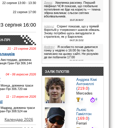
Дима
: Хвилинка расизму. Перший
22 серпня 13:00 - 13:30
півфінал ЧСФ показав, що глобальне
потепління не йде на користь — темна
22 серпня 17:00
збірна викликає сльози світлих
вболівальників.
И
15.07.26 06:57
23 серпня 16:00
noteyu
: Спринт показав, що у прямій
боротьбі у «червоних» шансів обмаль.
Знову потрібно щось вигадувати зі
стратегією, як у Барселоні.
Н-ПРІ
04.07.26 15:52
Andrey
: Я особисто почав дивитися
21 - 23 серпня 2026
гонку у неділю о 16:00 бо так було
рландів
написано на цьому сайті. Не розумію
де ви побачили 17:00
 Амстердам, довжина
01.07.26 19:55
анція Гран-Прі 306.144
Дима
: Іди на..., я не заповнюю ці
поля. В 17:00 була квала, гонка була в
ЗАЛІК ПІЛОТІВ
16:00. Якщо ти не здатен відкрити очі,
04 - 06 вересня 2026
то хто тобі винен?
ї
Андреа Кімі
28.06.26 22:45
Антонеллі
 Монца, довжина траси
maxizh
: Було написано початок в
(
219.0
)
Гран-Прі 306.720 км
17:00. Не трусі. Якщо руко-жоп, то
Mercedes
визнай і сиди тихесенько, вчись якісно
11 - 13 вересня 2026
працювати.
6
6
ії
28.06.26 22:22
 Мадрид, довжина траси
Дима
: То злийся нафіг звідси, початок
Льюіс
Гран-Прі 308.524 км
гонки в 16:00. Все правильно написано
Гамілтон
було.
(
169.0
)
Червоних перехвалили. Що творили їх
Календар 2026
стратеги в Австрії((
Ferrari
28.06.26 20:44