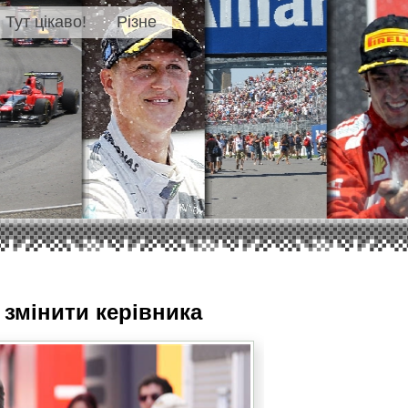
Тут цікаво!
Різне
змінити керівника