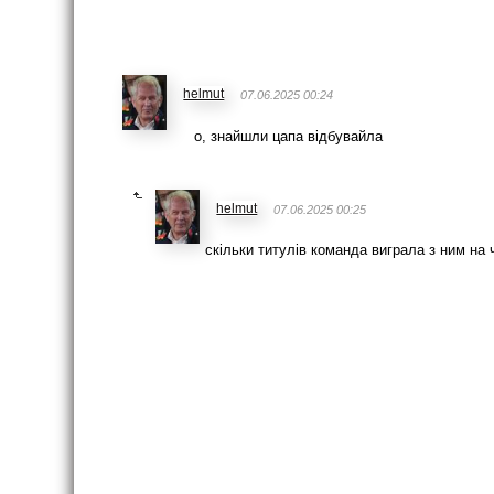
helmut
07.06.2025 00:24
о, знайшли цапа відбувайла
helmut
07.06.2025 00:25
скільки титулів команда виграла з ним на 