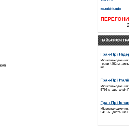
кваліфікація
ПЕРЕГОН
НАЙБЛИЖЧІ ГРА
Гран-Прі Ніде
Місцезнаходження:
траси 4252 м, дист
чолі
км
Гран-Прі Італі
Місцезнаходження:
5793 м, дистанція 
Гран-Прі Іспан
Місцезнаходження:
5416 м, дистанція 