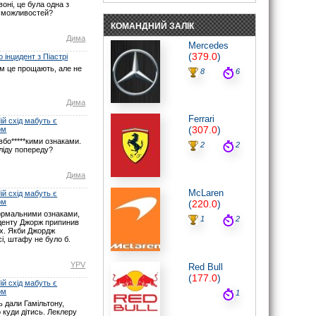
оні, це була одна з
пройде «в одні ворота».
 можливостей?
07.06.26 19:30
КОМАНДНИЙ ЗАЛІК
noteyu
: Мабуть Ви не туди глянули? У
Дима
Монако початок о 16:00 за Києвом.
Mercedes
Нічого не змінювалось.
(
379.0
)
 інцидент з Піастрі
07.06.26 17:21
ом це прощають, але не
8
6
maxizh
: І знову у вас помилки з
часом початку гонки. По вашим
помилкам люди пропускають гонку.
Виправте, або взагалі видаліть час,
Дима
якщо не можете чітко встановити
Ferrari
годину початку гонок. Другий рік
й схід мабуть є
косячите. Не серйозно.
(
307.0
)
ом
07.06.26 15:22
бо*****кими ознаками.
2
2
ліду попереду?
noteyu
: Тут трансляцій немає.
03.05.26 19:44
Дима
Sweden1984
: Вітаю шановні.
А де тут трансляція? Щось не можу
McLaren
й схід мабуть є
знайти
ом
(
220.0
)
03.05.26 18:41
ормальними ознаками,
noteyu
: Тепер головна інтрига:
1
2
иденту Джорж припинив
залишиться Кімі лідером на старті чи,
ах. Якби Джордж
як завжди…
і, штафу не було б.
03.05.26 14:04
Дима
: Смішно буде якщо титул
YPV
Red Bull
візьме не Джордж, а Кімі.
(
177.0
)
29.03.26 15:37
й схід мабуть є
ом
1
noteyu
: Перевантаження 50G відчув
Берман під час зіткнення з бар'єром,
 дали Гамільтону,
повідомив Девід Крофт
 куди дітись. Леклеру