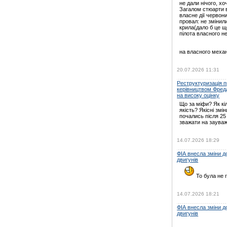
не дали нічого, хо
Загалом стюарти в
власне дії червони
провал: не зміни
крила(дало б це щ
пілота власного н
на власного механ
20.07.2026 11:31
Реструктуризація пр
керівництвом Фред
на високу оцінку
Що за міфи? Як кі
якість? Якісні змін
почались після 25
зважати на зауваж
14.07.2026 18:29
ФІА внесла зміни 
двигунів
То була не г
14.07.2026 18:21
ФІА внесла зміни 
двигунів