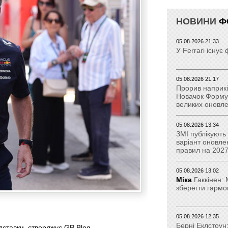
НОВИНИ
Ф
05.08.2026 21:33
У Ferrari існу
05.08.2026 21:17
Прорив наприкі
Новачок Формул
великих оновл
05.08.2026 13:34
ЗМІ публікують
варіант оновле
правил на 2027
05.08.2026 13:02
Міка
Гаккінен:
зберегти гармо
05.08.2026 12:35
Берні Еклстоун:
дставки, стверджує GP Blog .