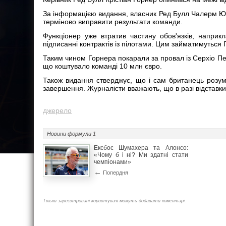
За інформацією видання, власник Ред Булл Чалерм Юві
терміново виправити результати команди.
Функціонер уже втратив частину обов'язків, наприк
підписанні контрактів із пілотами. Цим займатимутьс
Таким чином Горнера покарали за провал із Серхіо П
що коштувало команді 10 млн євро.
Також видання стверджує, що і сам британець розум
завершення. Журналісти вважають, що в разі відставки
джерело
Новини
формули 1
Ексбос Шумахера та Алонсо:
«Чому б і ні? Ми здатні стати
чемпіонами»
←
Попердня
Тільки зареєстровані користувачі можуть додавати коментарі.