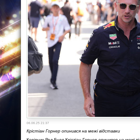
06.06.25 21:37
Крістіан Горнер опинився на межі відставки
Керівник Ред Булл Крістіан Горнер опинився на межі ві