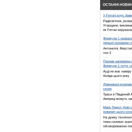
ОСТАННІ НОВИ
У Ferrari існує фа
Радіозв’язок, розкр
Угорщини, виклика
як Ferrari керувал
Формула-1 назвала
першої половини с
Антонеллі, Ферстап
топ-3
Прорив наприкінці
Формули-1 готує с
Ауді не має намір
боліда цього року
Доменікалі розкрив
сезон
Траси в Південній 
Америці можуть зам
Марк Темпл: Нові с
новини» цього сез
На думку технічно
тема силових агрег
обговорюваною по