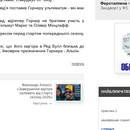
Ферстаппена
п
Зандворт у Ф1
д'я поставив Горнеру ультиматум - він має
лад, відтепер Горнер не братиме участь у
я Гельмут Марко та Олівер Мінцлафф.
ересом перед стартом попереднього сезону,
іє, що його кар'єра в Ред Булл близька до
, ймовірне призначення Горнера - Альпін.
noteyu
Фернандо Алонсо:
«Завершення кар'єри
НАЙБЛИЖЧІ ПЕ
залежить від старту
сезону-2026»
→
Наступна
практика 1
кваліфікація сприн
СПРИНТ