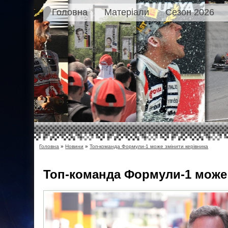
Головна
Матеріали
Сезон 2026
Головна
»
Новини
»
Топ-команда Формули-1 може змінити керівника
Топ-команда Формули-1 може 