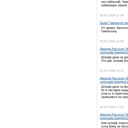
нестабільний. Черв
найкращих ваших
26.07.2026 21:34
Льюїс Гамільтон про
От цікаво, багать
Гамільтону.
25.07.2026 21:09
Джордж Расселл: Мі
гоночним інцидент
Штраф дали за дов
Хто дає штраф бо
21.07.2026 12:11
Джордж Расселл: Мі
гоночним інцидент
Штраф дали за ф
бо в наслідок інц
участь в перегон
залишився на трас
20.07.2026 17:51
Джордж Расселл: Мі
гоночним інцидент
Але штраф чомусь
хоча йому не було