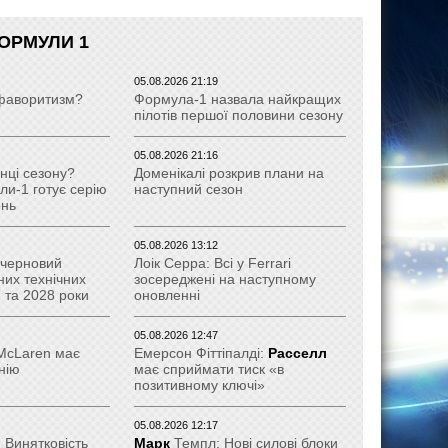
ОРМУЛИ 1
05.08.2026 21:19
є фаворитизм?
Формула-1 назвала найкращих
пілотів першої половини сезону
05.08.2026 21:16
нці сезону?
Доменікалі розкрив плани на
и-1 готує серію
наступний сезон
ень
05.08.2026 13:12
 черновий
Лоік Серра: Всі у Ferrari
них технічних
зосереджені на наступному
 та 2028 роки
оновленні
05.08.2026 12:47
 McLaren має
Емерсон Фіттіпалді:
Расселл
нію
має сприймати тиск «в
позитивному ключі»
05.08.2026 12:17
 Винятковість
Марк
Темпл: Нові силові блоки