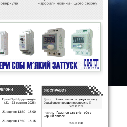
овернула
«зробили новини» цього сезону
РЕГОНИ
ЯК СПРАВИ?
Гран-Прі Нідерландів
Дима
: В нього інша ситуація — він у
(21 - 23 серпня 2026)
боліді спеку краще переносить ))
16.07.26 05:20
21 серпня 13:30 - 15:00
noteyu
: Гамілтон вже вніс тебе у
чорний список.
т
21 серпня 17:30 - 18:15
15.07.26 19:08