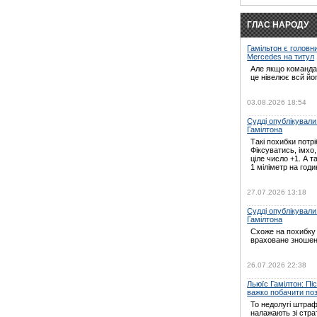
ГЛАС НАРОДУ
Гамільтон є головн
Mercedes на титул
Але якщо команда 
це нівелює всй йо
03.08.2026 18:54
Судді опублікували
Гамілтона
Такі похибки потрі
Фіксуватись, імхо
ціле число +1. А т
1 міліметр на годин
27.07.2026 13:18
Судді опублікували
Гамілтона
Схоже на похибку 
враховане зношен
26.07.2026 22:38
Льюїс Гамілтон: Пі
важко побачити по
То недолугі штраф
налажають зі страт