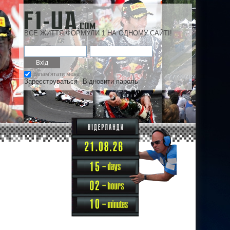
ВСЕ ЖИТТЯ ФОРМУЛИ 1 НА ОДНОМУ САЙТІ!
запам'ятати мене
Зареєструваться
Відновити пароль
15
02
10