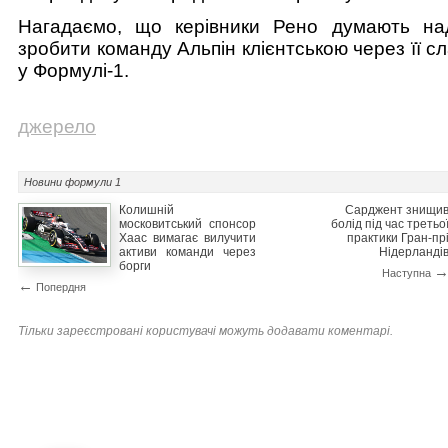
Нагадаємо, що керівники Рено думають на
зробити команду Альпін клієнтською через її сл
у Формулі-1.
джерело
Новини
формули 1
Колишній
Сарджент знищи
московитський спонсор
болід під час третьо
Хаас вимагає вилучити
практики Гран-пр
активи команди через
Нідерланді
борги
Наступна
←
Попердня
Тільки зареєстровані користувачі можуть додавати коментарі.