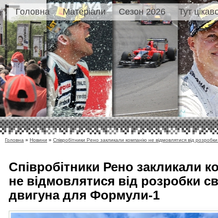
Головна
Матеріали
Сезон 2026
Тут цікав
Головна
»
Новини
»
Співробітники Рено закликали компанію не відмовлятися від розробк
Співробітники Рено закликали к
не відмовлятися від розробки с
двигуна для Формули-1