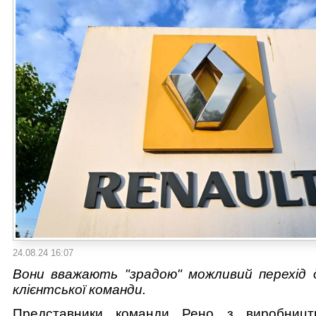
24.08.24 16:07
Вони вважають "зрадою" можливий перехід
клієнтської команди.
Представники команди Рено з виробництв