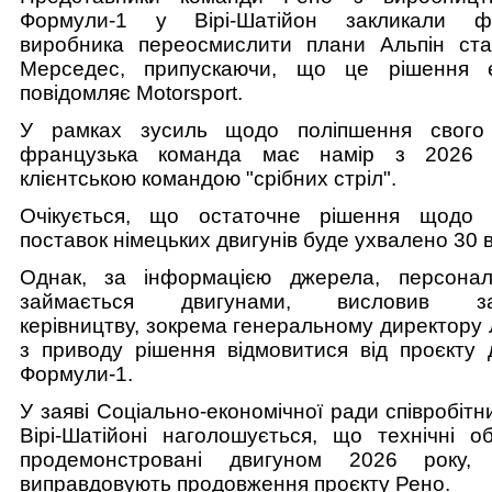
Формули-1 у Вірі-Шатійон закликали фр
виробника переосмислити плани Альпін ста
Мерседес, припускаючи, що це рішення є
повідомляє Motorsport.
У рамках зусиль щодо поліпшення свого
французька команда має намір з 2026 
клієнтською командою "срібних стріл".
Очікується, що остаточне рішення щодо п
поставок німецьких двигунів буде ухвалено 30 
Однак, за інформацією джерела, персона
займається двигунами, висловив зан
керівництву, зокрема генеральному директору 
з приводу рішення відмовитися від проєкту 
Формули-1.
У заяві Соціально-економічної ради співробітни
Вірі-Шатійоні наголошується, що технічні об
продемонстровані двигуном 2026 року,
виправдовують продовження проєкту Рено.