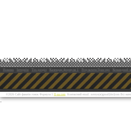
Новини
Інтерв'ю
Тех.розділ
Календар формули 1
Результати Гран-прі
Командний з
©2026 Сайт фанатів гонок Формула 1
f1-ua.com
Контактний email: noteyu(at)gmail[dot]com Всі мат