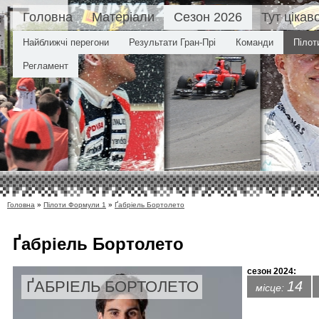
Головна
Матеріали
Сезон 2026
Тут цікав
Найближчі перегони
Результати Гран-Прі
Команди
Пілот
Регламент
Головна
»
Пілоти Формули 1
»
Ґабріель Бортолето
Ґабріель Бортолето
сезон 2024:
ҐАБРІЕЛЬ БОРТОЛЕТО
14
місце: