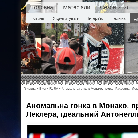
Головна
Матеріали
Сезон 2026
Новини
У центрі уваги
Інтерв'ю
Техніка
Д
Головна
»
Блоги F1-UA
»
Аномальна гонка в Монако, провал Расселла і Лек
Аномальна гонка в Монако, п
Леклера, ідеальний Антонелл