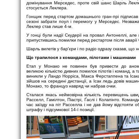
домінування Мерседес, проте свій шанс Шарль Лекле
стосується Леклера.
Гонщик перед стартом домашнього гран-прі підписав 
сезоні забрати поул і перемогу у Мерседес. Незважа
Леклер став лише 4-м.
У гонці були надії Скудерії на провал Антонеллі, але
припустившись помилки перед рестартом після аварії
Шарль вилетів у бар'єри і по радіо одразу сказав, що н
Що трапилося з командами, пілотами і машинами
Етап у Монако не повинен був привести до аномал
великою кількістю дивних помилок пілотів і команд, а
виникли у Ландо Норріса, Макса Ферстаппена та Ісака
зійшов на середині дистанції, а Ісак ледь довів машин
Монако, то француз навряд чи набрав очки.
Сталася якась неймовірна кількість перевищень шви
Расселл, Гамілтон, Піастрі, Ґаслі і Колапінто. Коман
час заїзду на піт Расселла і не дав йому відстояти 
штрафу і підсумкової 14-ї позиції.