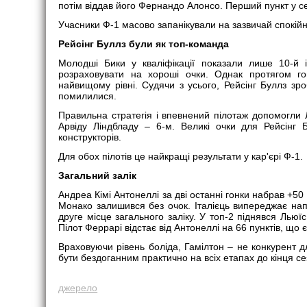
потім віддав його Фернандо Алонсо. Перший пункт у се
Учасники Ф-1 масово запанікували на зазвичай спокійно
Рейсінг Буллз були як топ-команда
Молодші Бики у кваліфікації показали лише 10-й 
розраховувати на хороші очки. Однак протягом г
найвищому рівні. Судячи з усього, Рейсінг Буллз зроб
помилилися.
Правильна стратегія і впевнений пілотаж допомогли 
Арвіду Ліндбладу – 6-м. Великі очки для Рейсінг 
конструкторів.
Для обох пілотів це найкращі результати у кар'єрі Ф-1.
Загальний залік
Андреа Кімі Антонеллі за дві останні гонки набрав +50
Монако залишився без очок. Італієць випереджає нап
друге місце загального заліку. У топ-2 піднявся Лью
Пілот Феррарі відстає від Антонеллі на 66 пунктів, що
Враховуючи рівень боліда, Гамілтон – не конкурент д
бути бездоганним практично на всіх етапах до кінця сез
джерело