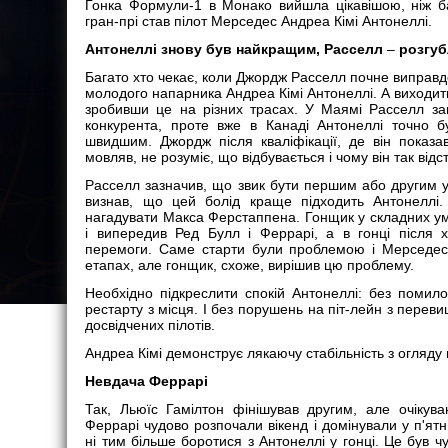
Гонка Формули-1 в Монако вийшла цікавішою, ніж б
гран-прі став пілот Мерседес Андреа Кімі Антонеллі.
Антонеллі знову був найкращим, Расселл
–
розгу
Багато хто чекає, коли Джордж Расселл почне виправд
молодого напарника Андреа Кімі Антонеллі. А виходить 
зробивши це на різних трасах. У Маямі Расселл за
конкурента, проте вже в Канаді Антонеллі точно 
швидшим. Джордж після кваліфікації, де він показа
мовляв, не розуміє, що відбувається і чому він так відс
Расселл зазначив, що звик бути першим або другим у к
визнав, що цей болід краще підходить Антонеллі.
нагадувати Макса Ферстаппена. Гонщик у складних умо
і випередив Ред Булл і Феррарі, а в гонці після 
перемоги. Саме старти були проблемою і Мерседес 
етапах, але гонщик, схоже, вирішив цю проблему.
Необхідно підкреслити спокій Антонеллі: без помилок
рестарту з місця. І без порушень на піт-лейн з перев
досвідчених пілотів.
Андреа Кімі демонструє лякаючу стабільність з огляду н
Невдача Феррарі
Так, Льюїс Гамілтон фінішував другим, але очіку
Феррарі чудово розпочали вікенд і домінували у п'ятн
ні тим більше боротися з Антонеллі у гонці. Це був 