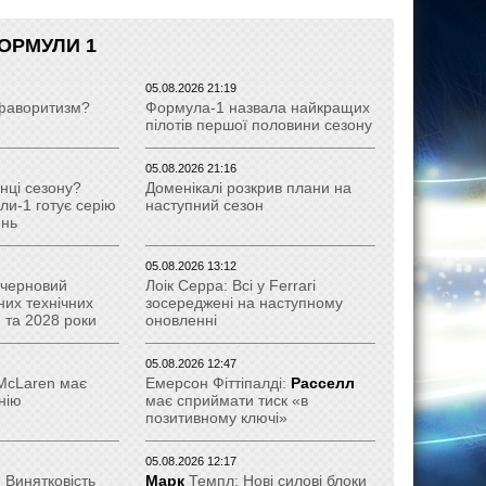
ОРМУЛИ 1
05.08.2026 21:19
є фаворитизм?
Формула-1 назвала найкращих
пілотів першої половини сезону
05.08.2026 21:16
нці сезону?
Доменікалі розкрив плани на
и-1 готує серію
наступний сезон
ень
05.08.2026 13:12
 черновий
Лоік Серра: Всі у Ferrari
них технічних
зосереджені на наступному
 та 2028 роки
оновленні
05.08.2026 12:47
 McLaren має
Емерсон Фіттіпалді:
Расселл
нію
має сприймати тиск «в
позитивному ключі»
05.08.2026 12:17
 Винятковість
Марк
Темпл: Нові силові блоки