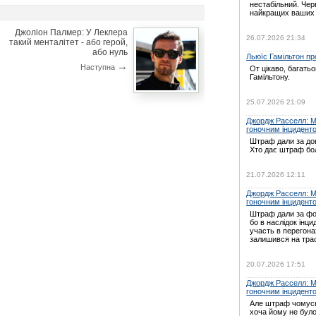
нестабільний. Черв
найкращих ваших
Джоліон Палмер: У Леклера
26.07.2026 21:34
такий менталітет - або герой,
або нуль
Льюїс Гамільтон про
→
Наступна
От цікаво, багать
Гамільтону.
25.07.2026 21:09
Джордж Расселл: Мі
гоночним інцидент
Штраф дали за дов
Хто дає штраф бо
21.07.2026 12:11
Джордж Расселл: Мі
гоночним інцидент
Штраф дали за ф
бо в наслідок інц
участь в перегон
залишився на трас
20.07.2026 17:51
Джордж Расселл: Мі
гоночним інцидент
Але штраф чомусь
хоча йому не було