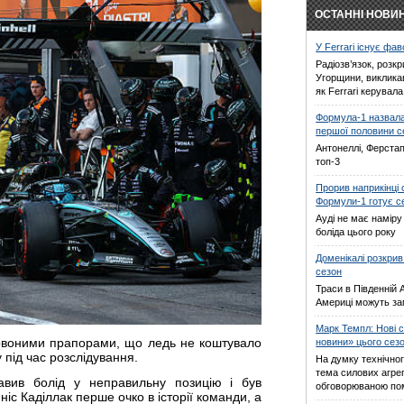
ОСТАННІ НОВИ
У Ferrari існує фа
Радіозв’язок, розкр
Угорщини, виклика
як Ferrari керувал
Формула-1 назвала
першої половини с
Антонеллі, Ферстап
топ-3
Прорив наприкінці
Формули-1 готує с
Ауді не має намір
боліда цього року
Доменікалі розкрив
сезон
Траси в Південній 
Америці можуть зам
Марк Темпл: Нові с
ервоними прапорами, що ледь не коштувало
новини» цього сез
 під час розслідування.
На думку технічно
тема силових агрег
авив болід у неправильну позицію і був
обговорюваною по
с Каділлак перше очко в історії команди, а