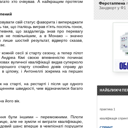
агато хто очікував. А найкращим протягом
Ферстаппена
п
Зандворт у Ф1
блений
овувати свій статус фаворита і випереджати
так, що італієць виграв п'ять поспіль гонок,
певняв, що заздалегідь знав про перевагу
був не повільнішим, а в Монако – значно
в лише шостий результат, відверто сказав,
тає.
ожній сесії зі старту сезону, а тепер пілот
 Андреа Кімі своєю впевненістю починає
вах вуличної кваліфікації видав суперколо
хорошого старту спокійно довів справу до
в цілому, і Антонеллі зокрема на перших
 на старті, на рестарті і після ще одного
ищенням швидкості, чим відзначилися багато
НАЙБЛИЖЧІ ПЕ
а його вік.
практика 1
вання були іншими – переможними. Пілоти
кваліфікація сприн
ицю, але не зуміли ні виграти кваліфікацію,
чудовий шанс вперше в чемпіонаті порушити
СПРИНТ