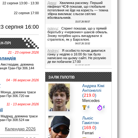
Дима
: Хвилинка расизму. Перший
22 серпня 13:00 - 13:30
півфінал ЧСФ показав, що глобальне
потепління не йде на користь — темна
22 серпня 17:00
збірна викликає сльози світлих
вболівальників.
И
15.07.26 06:57
23 серпня 16:00
noteyu
: Спринт показав, що у прямій
боротьбі у «червоних» шансів обмаль.
Знову потрібно щось вигадувати зі
стратегією, як у Барселоні.
Н-ПРІ
04.07.26 15:52
Andrey
: Я особисто почав дивитися
21 - 23 серпня 2026
гонку у неділю о 16:00 бо так було
рландів
написано на цьому сайті. Не розумію
де ви побачили 17:00
 Амстердам, довжина
01.07.26 19:55
анція Гран-Прі 306.144
Дима
: Іди на..., я не заповнюю ці
поля. В 17:00 була квала, гонка була в
ЗАЛІК ПІЛОТІВ
16:00. Якщо ти не здатен відкрити очі,
04 - 06 вересня 2026
то хто тобі винен?
ї
Андреа Кімі
28.06.26 22:45
Антонеллі
 Монца, довжина траси
maxizh
: Було написано початок в
(
219.0
)
Гран-Прі 306.720 км
17:00. Не трусі. Якщо руко-жоп, то
Mercedes
визнай і сиди тихесенько, вчись якісно
11 - 13 вересня 2026
працювати.
6
6
ії
28.06.26 22:22
 Мадрид, довжина траси
Дима
: То злийся нафіг звідси, початок
Льюіс
Гран-Прі 308.524 км
гонки в 16:00. Все правильно написано
Гамілтон
було.
(
169.0
)
Червоних перехвалили. Що творили їх
Календар 2026
стратеги в Австрії((
Ferrari
28.06.26 20:44