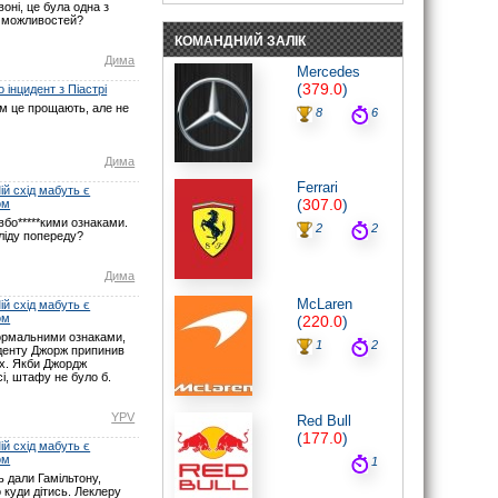
оні, це була одна з
пройде «в одні ворота».
 можливостей?
07.06.26 19:30
КОМАНДНИЙ ЗАЛІК
noteyu
: Мабуть Ви не туди глянули? У
Дима
Монако початок о 16:00 за Києвом.
Mercedes
Нічого не змінювалось.
(
379.0
)
 інцидент з Піастрі
07.06.26 17:21
ом це прощають, але не
8
6
maxizh
: І знову у вас помилки з
часом початку гонки. По вашим
помилкам люди пропускають гонку.
Виправте, або взагалі видаліть час,
Дима
якщо не можете чітко встановити
Ferrari
годину початку гонок. Другий рік
й схід мабуть є
косячите. Не серйозно.
(
307.0
)
ом
07.06.26 15:22
бо*****кими ознаками.
2
2
ліду попереду?
noteyu
: Тут трансляцій немає.
03.05.26 19:44
Дима
Sweden1984
: Вітаю шановні.
А де тут трансляція? Щось не можу
McLaren
й схід мабуть є
знайти
ом
(
220.0
)
03.05.26 18:41
ормальними ознаками,
noteyu
: Тепер головна інтрига:
1
2
иденту Джорж припинив
залишиться Кімі лідером на старті чи,
ах. Якби Джордж
як завжди…
і, штафу не було б.
03.05.26 14:04
Дима
: Смішно буде якщо титул
YPV
Red Bull
візьме не Джордж, а Кімі.
(
177.0
)
29.03.26 15:37
й схід мабуть є
ом
1
noteyu
: Перевантаження 50G відчув
Берман під час зіткнення з бар'єром,
 дали Гамільтону,
повідомив Девід Крофт
 куди дітись. Леклеру