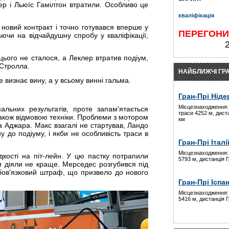
р і Льюїс Гамілтон втратили. Особливо це
кваліфікація
новий контракт і точно готувався вперше у
ПЕРЕГОН
ючи на відчайдушну спробу у кваліфікації,
 цього не сталося, а Леклер втратив подіум,
 Стролла.
НАЙБЛИЖЧІ ГРА
е визнає вину, а у всьому винні гальма.
Гран-Прі Ніде
Місцезнаходження:
ьних результатів, проте запам'ятається
траси 4252 м, дист
 також відмовою техніки. Проблеми з мотором
км
 Аджара. Макс взагалі не стартував, Ландо
у до подіуму, і якби не особливість траси в
Гран-Прі Італі
Місцезнаходження:
дкості на піт-лейн. У цю пастку потрапили
5793 м, дистанція 
ди діяли не краще. Мерседес розгубився під
обов'язковий штраф, що призвело до нового
Гран-Прі Іспан
Місцезнаходження:
5416 м, дистанція 