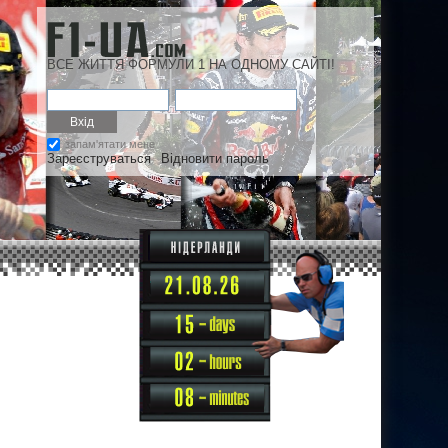
ВСЕ ЖИТТЯ ФОРМУЛИ 1 НА ОДНОМУ САЙТІ!
запам'ятати мене
Зареєструваться
Відновити пароль
15
02
08