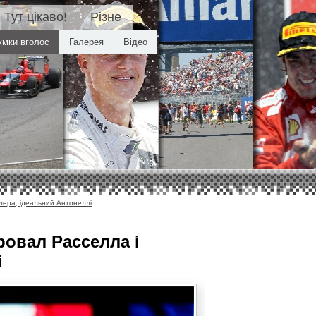
Тут цікаво!
Різне
умки вголос
Галерея
Відео
лера, ідеальний Антонеллі
ровал Расселла і
і