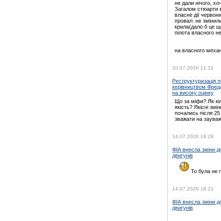
не дали нічого, хо
Загалом стюарти в
власне дії червони
провал: не зміни
крила(дало б це щ
пілота власного н
на власного механ
20.07.2026 11:31
Реструктуризація пр
керівництвом Фред
на високу оцінку
Що за міфи? Як кі
якість? Якісні змін
почались після 25
зважати на зауваж
14.07.2026 18:29
ФІА внесла зміни 
двигунів
То була не г
14.07.2026 18:21
ФІА внесла зміни 
двигунів