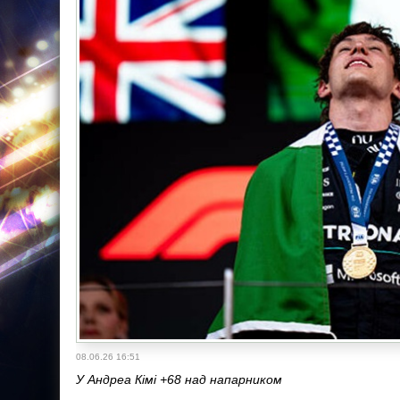
08.06.26 16:51
У Андреа Кімі +68 над напарником