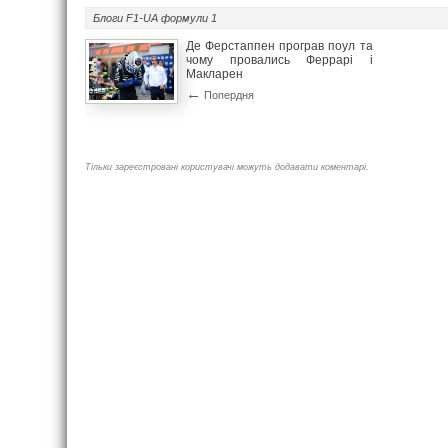
Блоги F1-UA
формули 1
Де Ферстаппен програв поул та
чому провались Феррарі і
Макларен
←
Попердня
Тільки зареєстровані користувачі можуть додавати коментарі.