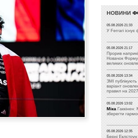
НОВИНИ
Ф
05.08.2026 21:33
У Ferrari існу
05.08.2026 21:17
Прорив наприкі
Новачок Формул
великих оновл
05.08.2026 13:34
ЗМІ публікують
варіант оновле
правил на 2027
05.08.2026 13:02
Міка
Гаккінен:
зберегти гармо
05.08.2026 12:35
Берні Еклстоун: