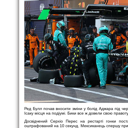
Ред Булл почав вносити зміни у болід Аджара під ч
Ісаку місця на подіумі. Бики все ж довели свою правоту
Досвідчений Серхіо Перес на рестарті гонки пост
оштрафований на 10 секунд. Мексиканець спершу прині