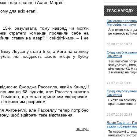
зоні для іспанця і Астон Мартін.
ГЛАС НАРОДУ
му для всіх етапі.
Гамільтон є головн
Mercedes на титул
і 15-й результати, тому навряд чи могли
Але якщо команда 
онки стратеги команди проявили себе на
це нівелює всй йо
или ставку на аварії і сейфіті-кари – і не
03.08.2026 18:54
Ліаму Лоусону стати 5-м, а його напарнику
Судді опублікували
Буллз, які посідають шосте місце у Кубку
Гамілтона
Такі похибки потрі
Фіксуватись, імхо
ціле число +1. А т
1 міліметр на годин
27.07.2026 13:18
 відносно Джорджа Расселла, який у Канаді і
Судді опублікували
арника на 68 пунктів, але Расселл втратив
Гамілтона
їс Гамілтон, що стало приємним сюрпризом.
Схоже на похибку 
 є величезним розривом.
враховане зношен
ля Антонеллі, але Расселлу тепер потрібно
ону, щоб відіграти таке відставання.
26.07.2026 22:38
Льюїс Гамілтон: Пі
важко побачити по
noteyu
То недолугі штраф
налажають зі страт