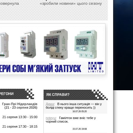
овернула
«зробили новини» цього сезону
РЕГОНИ
ЯК СПРАВИ?
Гран-Прі Нідерландів
Дима
: В нього інша ситуація — він у
(21 - 23 серпня 2026)
боліді спеку краще переносить ))
16.07.26 05:20
21 серпня 13:30 - 15:00
noteyu
: Гамілтон вже вніс тебе у
чорний список.
т
21 серпня 17:30 - 18:15
15.07.26 19:08