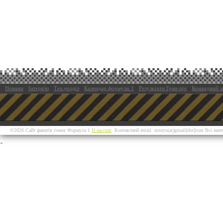
Новини
Інтерв'ю
Тех.розділ
Календар формули 1
Результати Гран-прі
Командний з
©2026 Сайт фанатів гонок Формула 1
f1-ua.com
Контактний email: noteyu(at)gmail[dot]com Всі мат