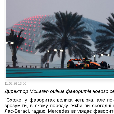
11.02.26 13:00
Директор McLaren оцінив фаворитів нового с
"Схоже, у фаворитах велика четвірка, але по
зрозуміти, в якому порядку. Якби ви сьогодні
Лас-Вегасі, гадаю, Mercedes виглядає фавори