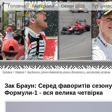
Головна
Матеріали
Сезон 2026
Тут цікав
Головна
»
Новини
»
Зак Браун: Серед фаворитів сезону Формули-1 - вся велика четвірка
Зак Браун: Серед фаворитів сезону
Формули-1 - вся велика четвірка