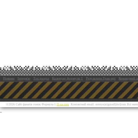
Новини
Інтерв'ю
Тех.розділ
Календар формули 1
Результати Гран-прі
Командний з
©2026 Сайт фанатів гонок Формула 1
f1-ua.com
Контактний email: noteyu(at)gmail[dot]com Всі мат