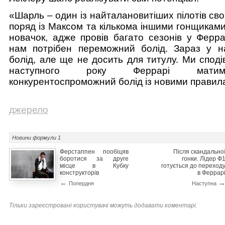
«Шарль – один із найталановитіших пілотів сво
поряд із Максом та кількома іншими гонщиками
новачок, адже провів багато сезонів у Феррарі
нам потрібен переможний болід. Зараз у 
болід, але ще не досить для титулу. Ми спод
наступного року Феррарі мат
конкурентоспроможний болід із новими правил
джерело
Новини
формули 1
Ферстаппен пообіцяв
Після скандально
боротися за друге
гонки. Лідер Ф
місце в Кубку
готується до переход
конструкторів
в Феррар
←
Попердня
Наступна
Тільки зареєстровані користувачі можуть додавати коментарі.