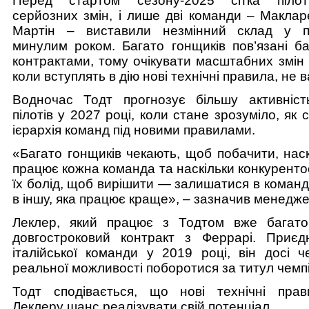
Перед стартом сезону-2025 сітка пілот
серйозних змін, і лише дві команди – Маклар
Мартін – виставили незмінний склад у по
минулим роком. Багато гонщиків пов’язані ба
контрактами, тому очікувати масштабних змін 
коли вступлять в дію нові технічні правила, не в
Водночас Тодт прогнозує більшу активніс
пілотів у 2027 році, коли стане зрозуміло, як
ієрархія команд під новими правилами.
«Багато гонщиків чекають, щоб побачити, нас
працює кожна команда та наскільки конкурент
їх болід, щоб вирішити — залишатися в команд
в іншу, яка працює краще», – зазначив менедже
Леклер, який працює з Тодтом вже багато
довгостроковий контракт з Феррарі. Приє
італійської команди у 2019 році, він досі ч
реальної можливості поборотися за титул чемп
Тодт сподівається, що нові технічні пра
Леклеру шанс реалізувати свій потенціал.