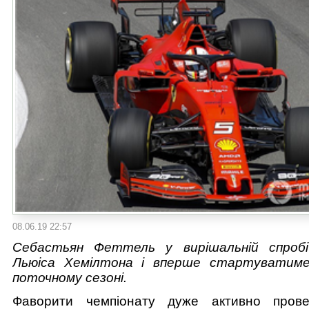
08.06.19 22:57
Себастьян Феттель у вирішальній спробі
Льюіса Хемілтона і вперше стартуватиме
поточному сезоні.
Фаворити чемпіонату дуже активно пров