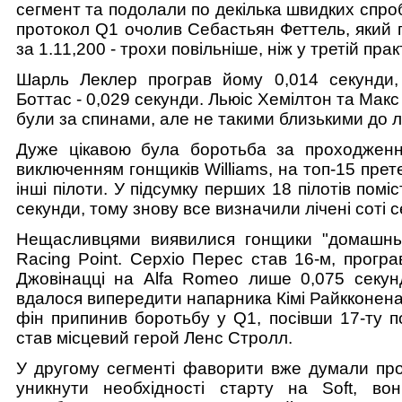
сегмент та подолали по декілька швидких спроб
протокол Q1 очолив Себастьян Феттель, який 
за 1.11,200 - трохи повільніше, ніж у третій прак
Шарль Леклер програв йому 0,014 секунди,
Боттас - 0,029 секунди. Льюіс Хемілтон та Мак
були за спинами, але не такими близькими до л
Дуже цікавою була боротьба за проходжен
виключенням гонщиків Williams, на топ-15 прет
інші пілоти. У підсумку перших 18 пілотів помі
секунди, тому знову все визначили лічені соті с
Нещасливцями виявилися гонщики "домашнь
Racing Point. Серхіо Перес став 16-м, прогр
Джовінацці на Alfa Romeo лише 0,075 секунд
вдалося випередити напарника Кімі Райкконен
фін припинив боротьбу у Q1, посівши 17-ту п
став місцевий герой Ленс Стролл.
У другому сегменті фаворити вже думали про
уникнути необхідності старту на Soft, во