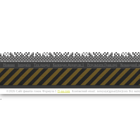
Новини
Інтерв'ю
Тех.розділ
Календар формули 1
Результати Гран-прі
Командний з
©2026 Сайт фанатів гонок Формула 1
f1-ua.com
Контактний email: noteyu(at)gmail[dot]com Всі мат