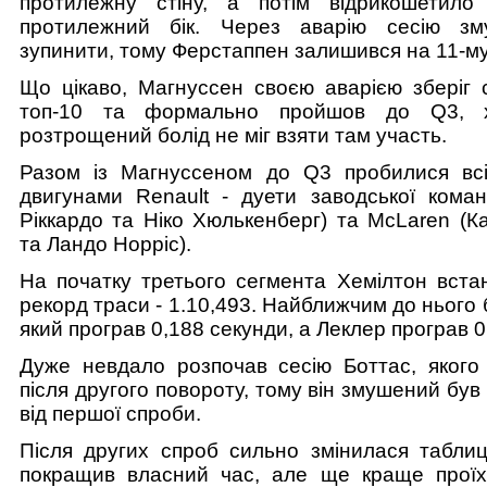
протилежну стіну, а потім відрикошетил
протилежний бік. Через аварію сесію зм
зупинити, тому Ферстаппен залишився на 11-му 
Що цікаво, Магнуссен своєю аварією зберіг с
топ-10 та формально пройшов до Q3, 
розтрощений болід не міг взяти там участь.
Разом із Магнуссеном до Q3 пробилися вс
двигунами Renault - дуети заводської коман
Ріккардо та Ніко Хюлькенберг) та McLaren (К
та Ландо Норріс).
На початку третього сегмента Хемілтон вста
рекорд траси - 1.10,493. Найближчим до нього 
який програв 0,188 секунди, а Леклер програв 0
Дуже невдало розпочав сесію Боттас, якого
після другого повороту, тому він змушений був
від першої спроби.
Після других спроб сильно змінилася таблиц
покращив власний час, але ще краще проїх