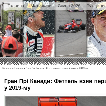
Головна
Матеріали
Сезон 2026
Тут цікав
Головна
»
Новини
»
Гран Прі Канади: Феттель взяв перший поул у 2019-му
Гран Прі Канади: Феттель взяв пе
у 2019-му