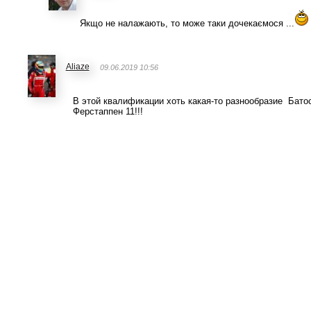
Якщо не налажають, то може таки дочекаємося ...
Aliaze
09.06.2019 10:56
В этой квалификации хоть какая-то разнообразие Батос
Ферстаппен 11!!!