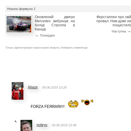
Новини
формули 1
Оновлений двигун
Ферстаппен про сві
Mercedes вибухнув на
провал: Нам дуже н
боліді Стролла в
пощастил
Канаді
Наступна
←
Попердня
Тільки зареєстровані користувачі можуть додавати коментарі.
Aliaze
09.06.2019 10:26
FORZA FERRARI!!!
noteyu
09.06.2019 15:48