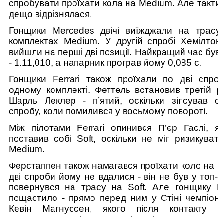
спробувати проїхати кола на Medium. Але такт
дещо відрізнялася.
Гонщики Mercedes двічі виїжджали на трас
комплектах Medium. У другій спробі Хемілто
вийшли на перші дві позиції. Найкращий час бу
- 1.11,010, а напарник програв йому 0,085 с.
Гонщики Ferrari також проїхали по дві спр
одному комплекті. Феттель встановив третій 
Шарль Леклер - п’ятий, оскільки зіпсував
спробу, коли помилився у восьмому повороті.
Між пілотами Ferrari опинився П’єр Гаслі, 
поставив собі Soft, оскільки не міг ризикув
Medium.
Ферстаппен також намагався проїхати коло на
дві спроби йому не вдалися - він не був у топ-
повернувся на трасу на Soft. Але гонщику 
пощастило - прямо перед ним у Стіні чемпіон
Кевін Магнуссен, якого після контакту 