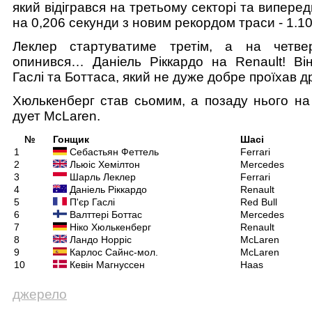
який відігрався на третьому секторі та випере
на 0,206 секунди з новим рекордом траси - 1.10
Леклер стартуватиме третім, а на четвер
опинився… Даніель Ріккардо на Renault! Ві
Гаслі та Боттаса, який не дуже добре проїхав д
Хюлькенберг став сьомим, а позаду нього на 
дует McLaren.
№
Гонщик
Шасі
1
Себастьян Феттель
Ferrari
2
Льюіс Хемілтон
Mercedes
3
Шарль Леклер
Ferrari
4
Даніель Ріккардо
Renault
5
П'єр Гаслі
Red Bull
6
Валттері Боттас
Mercedes
7
Ніко Хюлькенберг
Renault
8
Ландо Норріс
McLaren
9
Карлос Сайнс-мол.
McLaren
10
Кевін Магнуссен
Haas
джерело