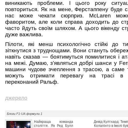
виникають проблеми. І цього року ситуац
повториться. Як на мене, Ферстаппену буде с
нас може чекати сюрприз. McLaren мож
фаворитом, але коли справа доходить до стра
часто йдуть своїм шляхом. А цього вікенду ст
дуже важлива.
Пілоти, які менш психологічно стійкі до т
зіткнутися з труднощами. Вони стануть обере
навіть сказав — боятимуться помилитися і ат
на межі. Думаю, з'являться добрі шанси у Ferra
машини чудове зчеплення з трасою, а саме 
можуть отримати перевагу на трасі в 
переконаний Ральф.
джерело
Блоги F1-UA
формули 1
Найкраща команда
Девід Култхард: Тем
століття. Як Ред Булл
Колапінто в Імолі бу