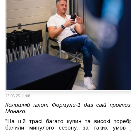
23.05.25 11:08
Колишній пілот Формули-1 дав свій прогно
Монако.
"На цій трасі багато купин та високі пореб
бачили минулого сезону, за таких умов 