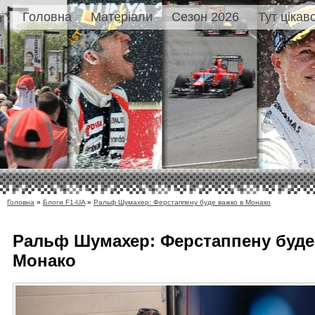
Головна
Матеріали
Сезон 2026
Тут цікав
Головна
»
Блоги F1-UA
»
Ральф Шумахер: Ферстаппену буде важко в Монако
Ральф Шумахер: Ферстаппену буде
Монако