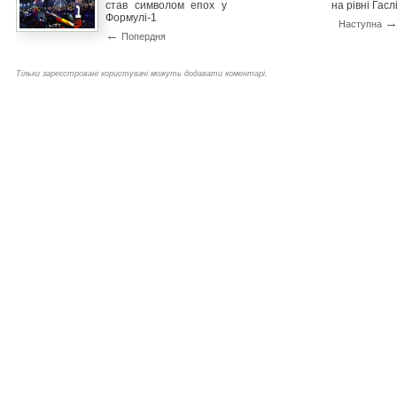
став символом епох у
на рівні Гасл
Формулі-1
Наступна
←
Попердня
Тільки зареєстровані користувачі можуть додавати коментарі.