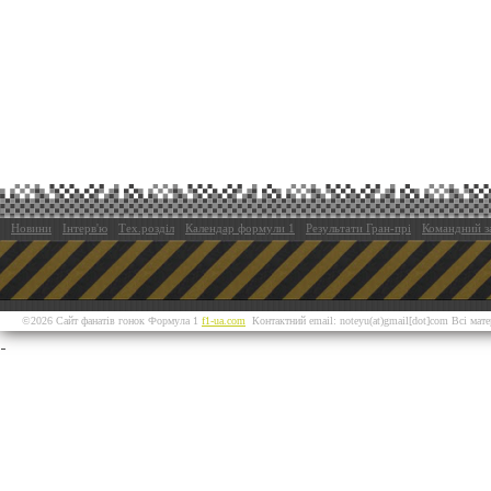
Новини
Інтерв'ю
Тех.розділ
Календар формули 1
Результати Гран-прі
Командний з
©2026 Сайт фанатів гонок Формула 1
f1-ua.com
Контактний email: noteyu(at)gmail[dot]com Всі мат