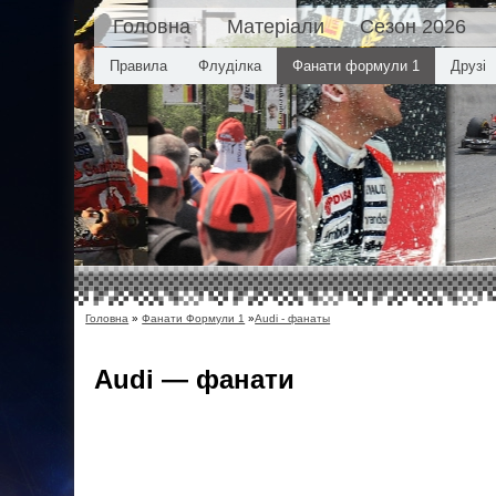
Головна
Матеріали
Сезон 2026
Правила
Флуділка
Фанати формули 1
Друзі
Головна
»
Фанати Формули 1
»
Audi - фанаты
Audi — фанати