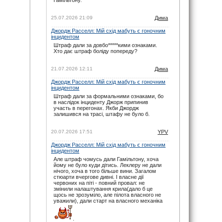
07.06.26 17:21
maxizh
: І знову у вас помилки з часом
початку гонки. По вашим помилкам люди
25.07.2026 21:09
Дима
пропускають гонку. Виправте, або взагалі
видаліть час, якщо не можете чітко
Джордж Расселл: Мій схід мабуть є гоночним
встановити годину початку гонок. Другий рік
інцидентом
косячите. Не серйозно.
Штраф дали за довбо*****кими ознаками.
07.06.26 15:22
Хто дає штраф боліду попереду?
noteyu
: Тут трансляцій немає.
03.05.26 19:44
21.07.2026 12:11
Дима
Sweden1984
: Вітаю шановні.
Джордж Расселл: Мій схід мабуть є гоночним
А де тут трансляція? Щось не можу знайти
інцидентом
03.05.26 18:41
Штраф дали за формальними ознаками, бо
noteyu
: Тепер головна інтрига: залишиться
в наслідок інциденту Джорж припинив
Кімі лідером на старті чи, як завжди…
участь в перегонах. Якби Джордж
03.05.26 14:04
залишився на трасі, штафу не було б.
Дима
: Смішно буде якщо титул візьме не
Джордж, а Кімі.
20.07.2026 17:51
YPV
29.03.26 15:37
Джордж Расселл: Мій схід мабуть є гоночним
noteyu
: Перевантаження 50G відчув Берман
інцидентом
під час зіткнення з бар'єром, повідомив Девід
Крофт
Але штраф чомусь дали Гамільтону, хоча
йому не було куди дітись. Леклеру не дали
29.03.26 09:12
нічого, хоча в того більше вини. Загалом
Дима
стюарти вчергове дивні. І власне дії
: Навряд — Рассел ще більше програв
на старті. Червоні дуже гарно стартують.
червоних на піті - повний провал: не
змінили налаштування крила(дало б це
15.03.26 15:43
щось не зрозуміло, але пілота власного не
noteyu
: Мерси у своїй лізі. Був би Кімі
уважили), дали старт на власного механіка
досвідченіший, то взагалі не було би шансів в
інших
.
14.03.26 06:08