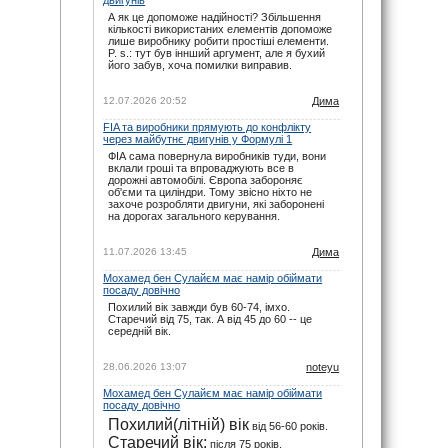
noteyu
: maxizh, сорі, прикро звісно. Але
А як це допоможе надійності? Збільшення
календар додається ще навесні. І буває так,
кількості використаних елементів допоможе
що під час сезону на офіційному сайті
лише виробнику робити простіші елементи.
вносяться зміни вже в ході сезону. Не за
P. s.: тут був іннший аргумент, але я бухий
всім вдається слідкувати.
його забув, хоча помилки виправив.
29.11.25 22:02
maxizh
: Вже другий раз пропускаю змагання
12.07.2026 20:52
Дима
бо орієнтувався на помилковий час який
пише на цьому сайті. Виправляйтесь, або
взагалі приберіть час початку змагань!
FIA та виробники прямують до конфлікту
через майбутнє двигунів у Формулі 1
29.11.25 17:02
ФІА сама повернула виробників туди, вони
вклали гроші та впроваджують все в
дорожні автомобілі. Європа забороняє
об'єми та циліндри. Тому звісно ніхто не
захоче розробляти двигуни, які заборонені
на дорогах загального керування.
11.07.2026 13:45
Дима
Мохамед бен Сулайєм має намір обіймати
посаду довічно
Похилий вік завжди був 60-74, імхо.
Старечий від 75, так. А від 45 до 60 -- це
середній вік.
28.06.2026 13:07
noteyu
Мохамед бен Сулайєм має намір обіймати
посаду довічно
Похилий(літній) вік
від 56-60 років.
Старечий вік:
після 75 років.