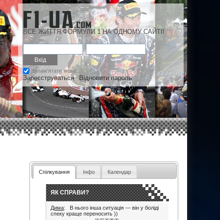
ВСЕ ЖИТТЯ ФОРМУЛИ 1 НА ОДНОМУ САЙТІ!
запам'ятати мене
Зареєструваться
Відновити пароль
Спілкування
Інфо
Календар
ЯК СПРАВИ?
Дима
: В нього інша ситуація — він у боліді
спеку краще переносить ))