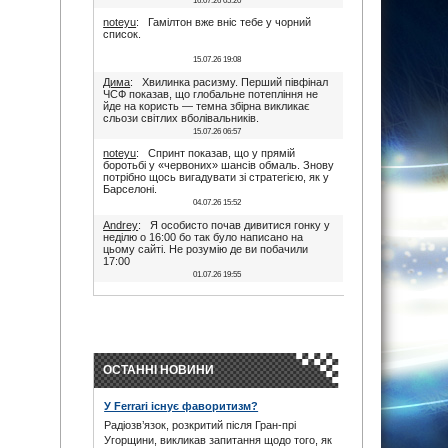
16.07.26 05:20
noteyu
: Гамілтон вже вніс тебе у чорний
список.
15.07.26 19:08
Дима
: Хвилинка расизму. Перший півфінал
ЧСФ показав, що глобальне потепління не
йде на користь — темна збірна викликає
сльози світлих вболівальників.
15.07.26 06:57
noteyu
: Спринт показав, що у прямій
боротьбі у «червоних» шансів обмаль. Знову
потрібно щось вигадувати зі стратегією, як у
Барселоні.
04.07.26 15:52
Andrey
: Я особисто почав дивитися гонку у
неділю о 16:00 бо так було написано на
цьому сайті. Не розумію де ви побачили
17:00
01.07.26 19:55
Дима
: Іди на..., я не заповнюю ці поля. В
17:00 була квала, гонка була в 16:00. Якщо
ти не здатен відкрити очі, то хто тобі винен?
28.06.26 22:45
maxizh
: Було написано початок в 17:00. Не
трусі. Якщо руко-жоп, то визнай і сиди
ОСТАННІ НОВИНИ
тихесенько, вчись якісно працювати.
28.06.26 22:22
У Ferrari існує фаворитизм?
Дима
: То злийся нафіг звідси, початок гонки
Радіозв’язок, розкритий після Гран-прі
в 16:00. Все правильно написано було.
Червоних перехвалили. Що творили їх
Угорщини, викликав запитання щодо того, як