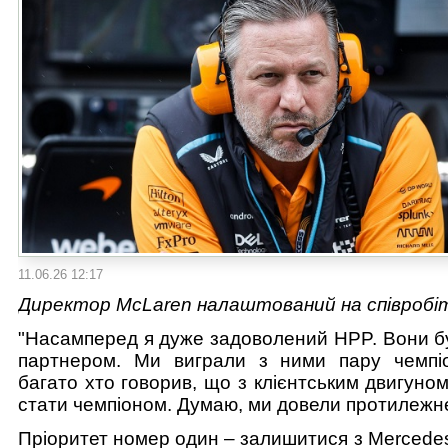
11.06.26 12:17
Директор McLaren налаштований на співроб
"Насамперед я дуже задоволений HPP. Вони б
партнером. Ми виграли з ними пару чемпіо
багато хто говорив, що з клієнтським двигун
стати чемпіоном. Думаю, ми довели протилежн
Пріоритет номер один – залишитися з Mercede