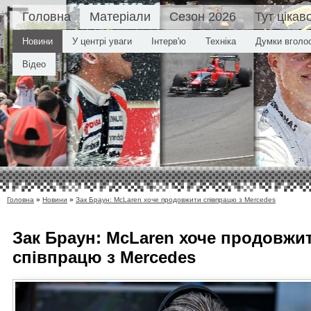
Головна
Матеріали
Сезон 2026
Тут цікав
Новини
У центрі уваги
Інтерв'ю
Техніка
Думки вголо
Відео
Головна
»
Новини
»
Зак Браун: McLaren хоче продовжити співпрацю з Mercedes
Зак Браун: McLaren хоче продовжи
співпрацю з Mercedes