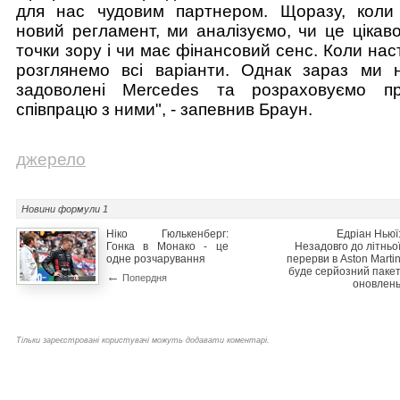
для нас чудовим партнером. Щоразу, коли 
новий регламент, ми аналізуємо, чи це цікаво
точки зору і чи має фінансовий сенс. Коли нас
розглянемо всі варіанти. Однак зараз ми 
задоволені Mercedes та розраховуємо пр
співпрацю з ними", - запевнив Браун.
джерело
Новини
формули 1
Ніко Гюлькенберг:
Едріан Ньюї
Гонка в Монако - це
Незадовго до літньо
одне розчарування
перерви в Aston Marti
буде серйозний паке
←
Попердня
оновлен
Тільки зареєстровані користувачі можуть додавати коментарі.