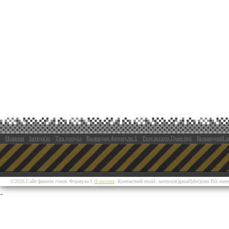
Новини
Інтерв'ю
Тех.розділ
Календар формули 1
Результати Гран-прі
Командний з
©2026 Сайт фанатів гонок Формула 1
f1-ua.com
Контактний email: noteyu(at)gmail[dot]com Всі мат