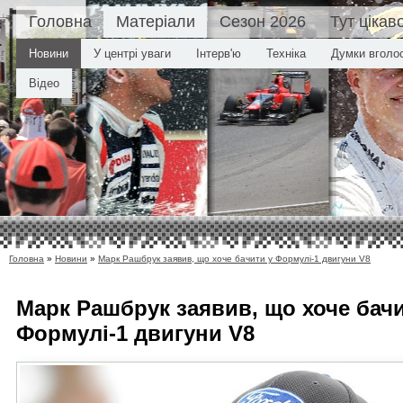
Головна
Матеріали
Сезон 2026
Тут цікав
Новини
У центрі уваги
Інтерв'ю
Техніка
Думки вголо
Відео
Головна
»
Новини
»
Марк Рашбрук заявив, що хоче бачити у Формулі-1 двигуни V8
Марк Рашбрук заявив, що хоче бачи
Формулі-1 двигуни V8