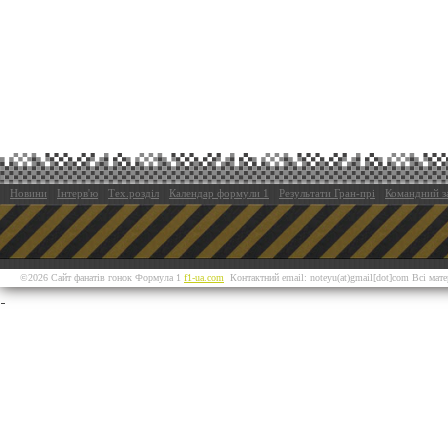
Новини
Інтерв'ю
Тех.розділ
Календар формули 1
Результати Гран-прі
Командний з
©2026 Сайт фанатів гонок Формула 1
f1-ua.com
Контактний email: noteyu(at)gmail[dot]com Всі мат