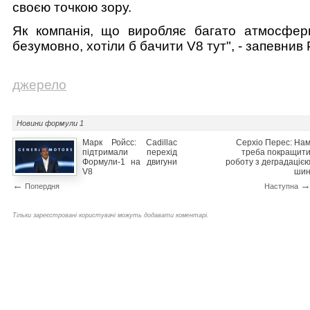
своєю точкою зору.
Як компанія, що виробляє багато атмосфер
безумовно, хотіли б бачити V8 тут", - запевнив
джерело
Новини
формули 1
Марк Ройсс: Cadillac
Серхіо Перес: На
підтримали перехід
треба покращит
Формули-1 на двигуни
роботу з деградаціє
V8
ши
←
Попердня
Наступна
Тільки зареєстровані користувачі можуть додавати коментарі.