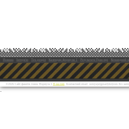
Новини
Інтерв'ю
Тех.розділ
Календар формули 1
Результати Гран-прі
Командний з
©2026 Сайт фанатів гонок Формула 1
f1-ua.com
Контактний email: noteyu(at)gmail[dot]com Всі мат