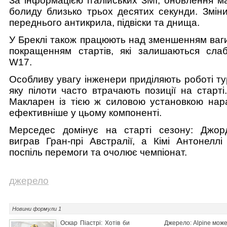
За інформацією італійських ЗМІ, оновлення м
болиду близько трьох десятих секунди. Зміни
переднього антикрила, підвіски та днища.
У Бреклі також працюють над зменшенням ваг
покращенням стартів, які залишаються сла
W17.
Особливу увагу інженери приділяють роботі ту
яку пілоти часто втрачають позиції на старт
Макларен із тією ж силовою установкою нара
ефективніше у цьому компоненті.
Мерседес домінує на старті сезону: Джор
виграв Гран-прі Австралії, а Кімі Антонеллі
поспіль перемоги та очолює чемпіонат.
джерело
Новини
формули 1
Оскар Піастрі: Хотів би
Джерело: Alpine мож