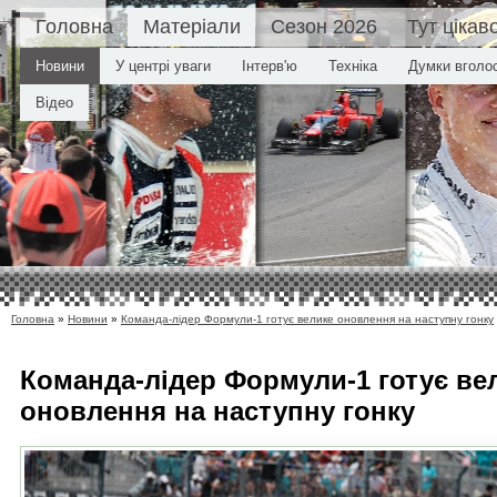
Головна
Матеріали
Сезон 2026
Тут цікав
Новини
У центрі уваги
Інтерв'ю
Техніка
Думки вголо
Відео
Головна
»
Новини
»
Команда-лідер Формули-1 готує велике оновлення на наступну гонку
Команда-лідер Формули-1 готує ве
оновлення на наступну гонку