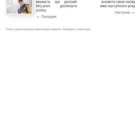
вважати, що допоміг
оновити свою назв
McLaren досягнути
вже наступного рок
успіху
Наступна
←
Попердня
Тільки зареєстровані користувачі можуть додавати коментарі.