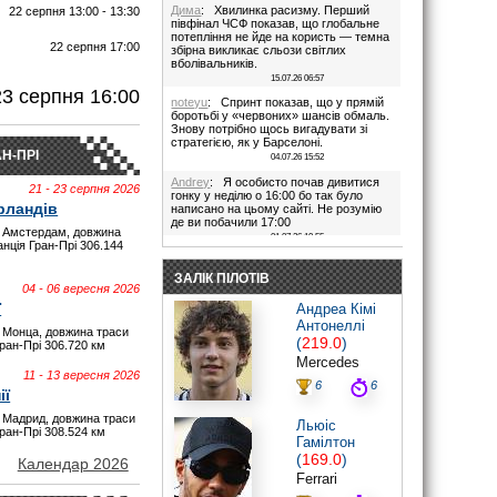
Дима
: Хвилинка расизму. Перший
22 серпня 13:00 - 13:30
півфінал ЧСФ показав, що глобальне
потепління не йде на користь — темна
22 серпня 17:00
збірна викликає сльози світлих
вболівальників.
И
15.07.26 06:57
23 серпня 16:00
noteyu
: Спринт показав, що у прямій
боротьбі у «червоних» шансів обмаль.
Знову потрібно щось вигадувати зі
стратегією, як у Барселоні.
Н-ПРІ
04.07.26 15:52
Andrey
: Я особисто почав дивитися
21 - 23 серпня 2026
гонку у неділю о 16:00 бо так було
рландів
написано на цьому сайті. Не розумію
де ви побачили 17:00
 Амстердам, довжина
01.07.26 19:55
анція Гран-Прі 306.144
Дима
: Іди на..., я не заповнюю ці
поля. В 17:00 була квала, гонка була в
ЗАЛІК ПІЛОТІВ
16:00. Якщо ти не здатен відкрити очі,
04 - 06 вересня 2026
то хто тобі винен?
ї
Андреа Кімі
28.06.26 22:45
Антонеллі
 Монца, довжина траси
maxizh
: Було написано початок в
(
219.0
)
Гран-Прі 306.720 км
17:00. Не трусі. Якщо руко-жоп, то
Mercedes
визнай і сиди тихесенько, вчись якісно
11 - 13 вересня 2026
працювати.
6
6
ії
28.06.26 22:22
 Мадрид, довжина траси
Дима
: То злийся нафіг звідси, початок
Льюіс
Гран-Прі 308.524 км
гонки в 16:00. Все правильно написано
Гамілтон
було.
(
169.0
)
Червоних перехвалили. Що творили їх
Календар 2026
стратеги в Австрії((
Ferrari
28.06.26 20:44