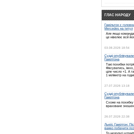
ГЛАС НАРОДУ
Гамільтон є головн
Mercedes на титул
Але якщо команда 
це нівелює всй йо
03.08.2026 18:54
Судді опублікували
Гамілтона
Такі похибки потрі
Фіксуватись, імхо
ціле число +1. А т
1 міліметр на годин
27.07.2026 13:18
Судді опублікували
Гамілтона
Схоже на похибку 
враховане зношен
26.07.2026 22:38
Льюїс Гамілтон: Пі
важко побачити по
То недолугі штраф