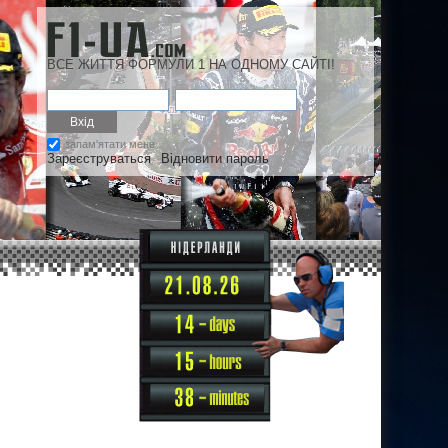
ВСЕ ЖИТТЯ ФОРМУЛИ 1 НА ОДНОМУ САЙТІ!
запам'ятати мене
Зареєструваться
Відновити пароль
14
15
38