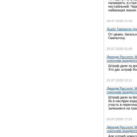
налажають зі страт
нестабільний. Черв
найкращих ваших
26.07.2026 21:34
Льюїс Гамільтон про
От цікаво, багать
Гамільтону.
25.07.2026 21:09
Джордж Расселл: Мі
гоночним інцидент
Штраф дали за дов
Хто дає штраф бо
21.07.2026 12:11
Джордж Расселл: Мі
гоночним інцидент
Штраф дали за ф
бо в наслідок інц
участь в перегон
залишився на трас
20.07.2026 17:51
Джордж Расселл: Мі
гоночним інцидент
Але штраф чомусь