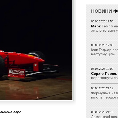
НОВИНИ
Ф
06.08.2026 12:50
Марк
Темпл на
аналогію змін у
06.08.2026 12:30
Ісак Гаджар ро
наступну ціль
06.08.2026 12:00
Серхіо Перес:
переглянути св
05.08.2026 21:19
Формула-1 наз
пілотів першої
ільйона євро
05.08.2026 21:16
Доменікалі роз