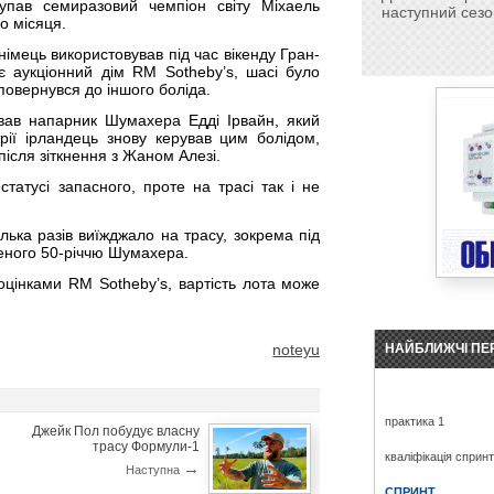
пав семиразовий чемпіон світу Міхаель
наступний сезо
о місяця.
імець використовував під час вікенду Гран-
є аукціонний дім RM Sotheby’s, шасі було
 повернувся до іншого боліда.
ував напарник Шумахера Едді Ірвайн, який
рії ірландець знову керував цим болідом,
 після зіткнення з Жаном Алезі.
татусі запасного, проте на трасі так і не
лька разів виїжджало на трасу, зокрема під
ченого 50-річчю Шумахера.
 оцінками RM Sotheby’s, вартість лота може
noteyu
НАЙБЛИЖЧІ ПЕ
практика 1
Джейк Пол побудує власну
трасу Формули-1
кваліфікація сприн
→
Наступна
СПРИНТ