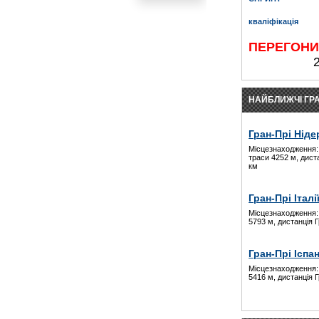
кваліфікація
ПЕРЕГОН
НАЙБЛИЖЧІ ГРА
Гран-Прі Ніде
Місцезнаходження:
траси 4252 м, дист
км
Гран-Прі Італі
Місцезнаходження:
5793 м, дистанція 
Гран-Прі Іспан
Місцезнаходження:
5416 м, дистанція 