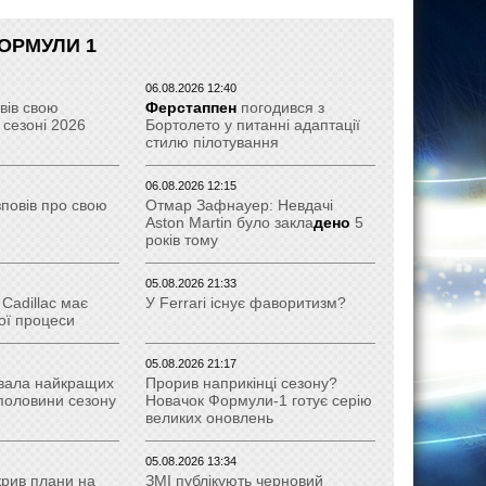
ОРМУЛИ 1
06.08.2026 12:40
вів свою
Ферстаппен
погодився з
 сезоні 2026
Бортолето у питанні адаптації
стилю пілотування
06.08.2026 12:15
зповів про свою
Отмар Зафнауер: Невдачі
Aston Martin було закла
дено
5
років тому
05.08.2026 21:33
Cadillac має
У Ferrari існує фаворитизм?
ої процеси
05.08.2026 21:17
вала найкращих
Прорив наприкінці сезону?
 половини сезону
Новачок Формули-1 готує серію
великих оновлень
05.08.2026 13:34
крив плани на
ЗМІ публікують черновий