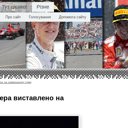
Тут цікаво!
Різне
Про сайт
Голосування
Допомога сайту
он за семизначну суму
ера виставлено на