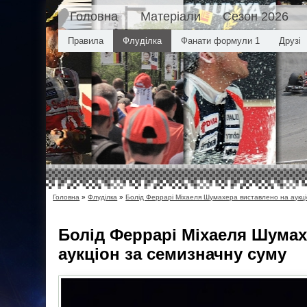
Головна
Матеріали
Сезон 2026
Правила
Флуділка
Фанати формули 1
Друзі
Головна
»
Флуділка
»
Болід Феррарі Міхаеля Шумахера виставлено на аукці
Болід Феррарі Міхаеля Шумах
аукціон за семизначну суму