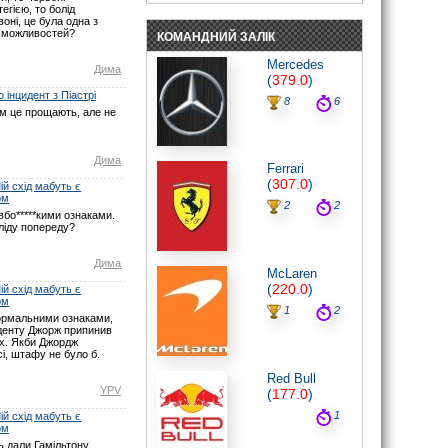
егією, то болід
пройде «в одні ворота».
оні, це була одна з
07.06.26 19:30
 можливостей?
КОМАНДНИЙ ЗАЛІК
noteyu
: Мабуть Ви не туди глянули? У
Монако початок о 16:00 за Києвом.
Mercedes
Дима
Нічого не змінювалось.
(
379.0
)
07.06.26 17:21
 інцидент з Піастрі
8
6
maxizh
: І знову у вас помилки з
ом це прощають, але не
часом початку гонки. По вашим
помилкам люди пропускають гонку.
Виправте, або взагалі видаліть час,
якщо не можете чітко встановити
Дима
Ferrari
годину початку гонок. Другий рік
косячите. Не серйозно.
(
307.0
)
й схід мабуть є
07.06.26 15:22
ом
2
2
noteyu
: Тут трансляцій немає.
бо*****кими ознаками.
ліду попереду?
03.05.26 19:44
Sweden1984
: Вітаю шановні.
А де тут трансляція? Щось не можу
Дима
McLaren
знайти
(
220.0
)
й схід мабуть є
03.05.26 18:41
ом
noteyu
: Тепер головна інтрига:
1
2
ормальними ознаками,
залишиться Кімі лідером на старті чи,
иденту Джорж припинив
як завжди…
ах. Якби Джордж
03.05.26 14:04
і, штафу не було б.
Дима
: Смішно буде якщо титул
Red Bull
візьме не Джордж, а Кімі.
YPV
(
177.0
)
29.03.26 15:37
1
й схід мабуть є
noteyu
: Перевантаження 50G відчув
ом
Берман під час зіткнення з бар'єром,
повідомив Девід Крофт
 дали Гамільтону,