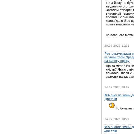
хоча йому не було
не дали нічого, хо
Загалом стюарти в
власне дії червони
провал: не зміни
крила(дало б це щ
пілота власного н
на власного механ
20.07.2026 11:31
Реструктуризація пр
керівництвом Фред
на високу оцінку
Що за міфи? Як кі
якість? Якісні змін
почались після 25
зважати на зауваж
14.07.2026 18:29
ФІА внесла зміни 
двигунів
То була не г
14.07.2026 18:21
ФІА внесла зміни 
двигунів