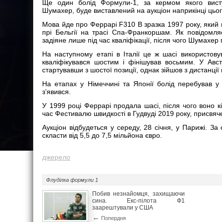
Ще один болід Формули-1, за кермом якого висту
Шумахер, буде виставлений на аукціон наприкінці цьог
Мова йде про Феррарі F310 B зразка 1997 року, який н
прі Бельгії на трасі Спа-Франкоршам. Як повідомля
задіяне лише під час кваліфікації, після чого Шумахер
На наступному етапі в Італії це ж шасі використов
кваліфікувався шостим і фінішував восьмим. У Авст
стартувавши з шостої позиції, однак зійшов з дистанції
На етапах у Німеччині та Японії болід перебував у с
з’явився.
У 1999 році Феррарі продала шасі, після чого воно кі
час Фестивалю швидкості в Гудвуді 2019 року, присвя
Аукціон відбудеться у середу, 28 січня, у Парижі. За
скласти від 5,5 до 7,5 мільйона євро.
джерело
Флуділка
формули 1
Побив незнайомця, захищаючи
сина. Екс-пілота Ф1
заарештували у США
←
Попердня