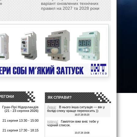
н
варіант оновлених технічних
правил на 2027 та 2028 роки
РЕГОНИ
ЯК СПРАВИ?
Гран-Прі Нідерландів
Дима
: В нього інша ситуація — він у
(21 - 23 серпня 2026)
боліді спеку краще переносить ))
16.07.26 05:20
21 серпня 13:30 - 15:00
noteyu
: Гамілтон вже вніс тебе у
чорний список.
т
21 серпня 17:30 - 18:15
15.07.26 19:08