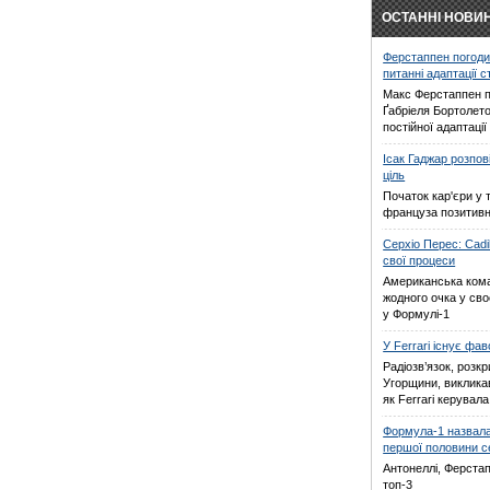
ОСТАННІ НОВИ
Ферстаппен погоди
питанні адаптації 
Макс Ферстаппен п
Ґабріеля Бортолето
постійної адаптаці
Ісак Гаджар розпов
ціль
Початок кар'єри у 
француза позитив
Серхіо Перес: Cadi
свої процеси
Американська кома
жодного очка у св
у Формулі-1
У Ferrari існує фа
Радіозв’язок, розкр
Угорщини, виклика
як Ferrari керувал
Формула-1 назвала
першої половини с
Антонеллі, Ферстап
топ-3