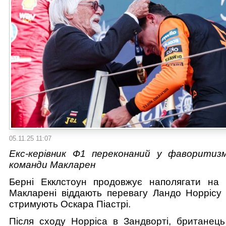
05.11.25 11:07
Екс-керівник Ф1 переконаний у фаворитизм
команди Макларен
Берні Екклстоун продовжує наполягати на
Макларені віддають перевагу Ландо Норрісу
стримують Оскара Піастрі.
Після сходу Норріса в Зандворті, британець 