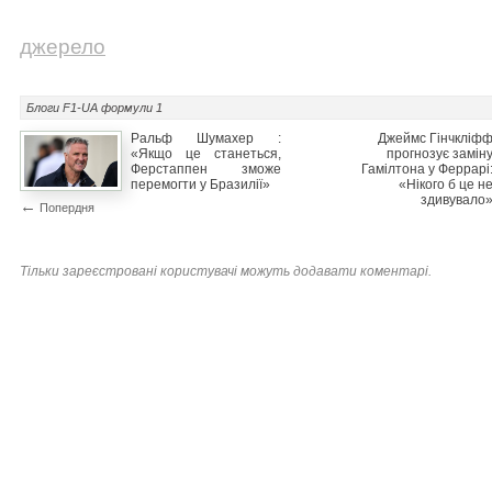
джерело
Блоги F1-UA
формули 1
Ральф Шумахер :
Джеймс Гінчкліф
«Якщо це станеться,
прогнозує замін
Ферстаппен зможе
Гамілтона у Феррарі
перемогти у Бразилії»
«Нікого б це н
здивувало
←
Попердня
Тільки зареєстровані користувачі можуть додавати коментарі.