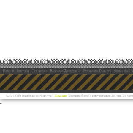
Новини
Інтерв'ю
Тех.розділ
Календар формули 1
Результати Гран-прі
Командний з
©2026 Сайт фанатів гонок Формула 1
f1-ua.com
Контактний email: noteyu(at)gmail[dot]com Всі мат