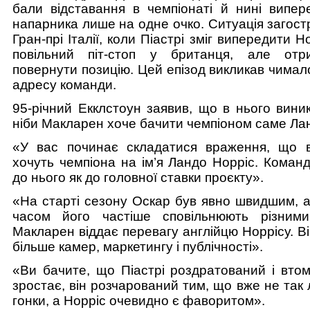
бали відставання в чемпіонаті й нині випер
напарника лише на одне очко. Ситуація загост
Гран-прі Італії, коли Піастрі зміг випередити 
повільний піт-стоп у британця, але отр
повернути позицію. Цей епізод викликав чимал
адресу команди.
95-річний Екклстоун заявив, що в нього виник
ніби Макларен хоче бачити чемпіоном саме Ла
«У вас починає складатися враження, що 
хочуть чемпіона на ім’я Ландо Норріс. Коман
до нього як до головної ставки проєкту».
«На старті сезону Оскар був явно швидшим, а
часом його частіше сповільнюють різними
Макларен віддає перевагу англійцю Норрісу. В
більше камер, маркетингу і публічності».
«Ви бачите, що Піастрі роздратований і втом
зростає, він розчарований тим, що вже не так 
гонки, а Норріс очевидно є фаворитом».