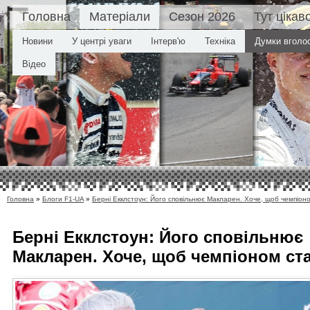
Головна
Матеріали
Сезон 2026
Тут цікав
Новини
У центрі уваги
Інтерв'ю
Техніка
Думки вголо
Відео
Головна
»
Блоги F1-UA
»
Берні Екклстоун: Його сповільнює Макларен. Хоче, щоб чемпіоно
Берні Екклстоун: Його сповільнює
Макларен. Хоче, щоб чемпіоном ст